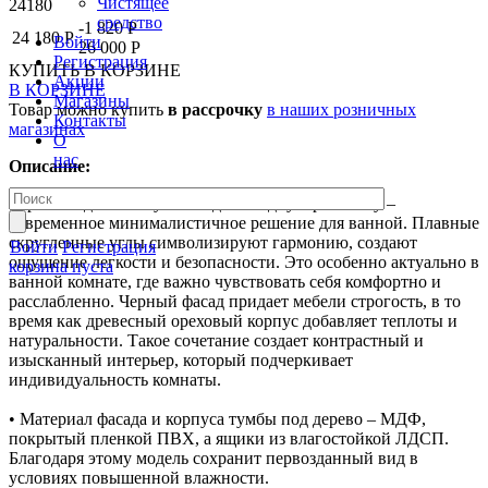
Чистящее
24180
средство
-1 820 Р
24 180 Р
Войти
26 000 Р
Регистрация
КУПИТЬ
В КОРЗИНЕ
Акции
В КОРЗИНЕ
Магазины
Товар можно купить
в рассрочку
в наших розничных
Контакты
магазинах
О
нас
Описание:
Черная подвесная тумба под накладную раковину –
современное минималистичное решение для ванной. Плавные
скругленные углы символизируют гармонию, создают
Войти
Регистрация
ощущение легкости и безопасности. Это особенно актуально в
корзина пуста
ванной комнате, где важно чувствовать себя комфортно и
расслабленно. Черный фасад придает мебели строгость, в то
время как древесный ореховый корпус добавляет теплоты и
натуральности. Такое сочетание создает контрастный и
изысканный интерьер, который подчеркивает
индивидуальность комнаты.
• Материал фасада и корпуса тумбы под дерево – МДФ,
покрытый пленкой ПВХ, а ящики из влагостойкой ЛДСП.
Благодаря этому модель сохранит первозданный вид в
условиях повышенной влажности.