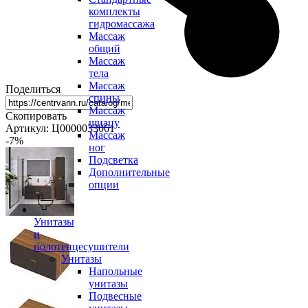
комплекты
гидромассажа
Массаж
общий
Массаж
тела
Массаж
Поделиться
спины
Массаж
Скопировать
шиацу
Артикул: Ц0000033061
Массаж
-7
%
ног
Подсветка
Дополнительные
опции
Унитазы
и
полотенцесушители
Унитазы
Напольные
унитазы
Подвесные