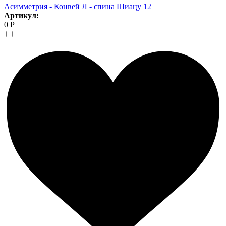
Асимметрия - Конвей Л - спина Шиацу 12
Артикул:
0 Р