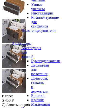
унитазы
Умные
унитазы
Инсталляции
Комплектующие
для
санфаянса
Полотенцесушители
Аксессуары
Аксессуары
для
ванной
Бумагодержатели
Держатели
для
полотенец
Дозаторы,
стаканы
и
держатели
Ершики
Итого:
Крючки
5 450 Р
Мыльницы
Добавить опцию