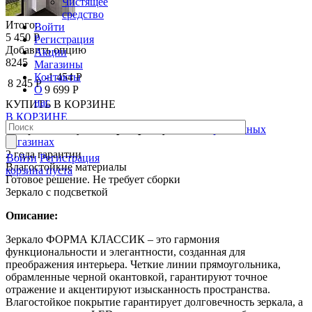
Чистящее
средство
Итого:
Войти
5 450 Р
Регистрация
Добавить опцию
Акции
8245
Магазины
Контакты
-1 454 Р
8 245 Р
О
9 699 Р
нас
КУПИТЬ
В КОРЗИНЕ
В КОРЗИНЕ
Товар можно купить
в рассрочку
в наших розничных
магазинах
2 года гарантии
Войти
Регистрация
Влагостойкие материалы
корзина пуста
Готовое решение. Не требует сборки
Зеркало с подсветкой
Описание:
Зеркало ФОРМА КЛАССИК – это гармония
функциональности и элегантности, созданная для
преображения интерьера. Четкие линии прямоугольника,
обрамленные черной окантовкой, гарантируют точное
отражение и акцентируют изысканность пространства.
Влагостойкое покрытие гарантирует долговечность зеркала, а