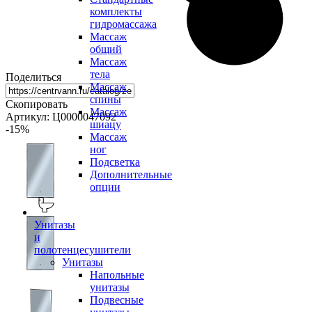
комплекты
гидромассажа
Массаж
общий
Массаж
тела
Поделиться
Массаж
спины
Скопировать
Массаж
Артикул: Ц0000047092
шиацу
-15
%
Массаж
ног
Подсветка
Дополнительные
опции
Унитазы
и
полотенцесушители
Унитазы
Напольные
унитазы
Подвесные