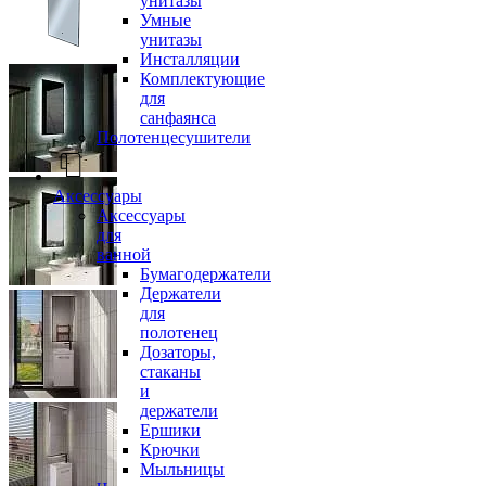
унитазы
Умные
унитазы
Инсталляции
Комплектующие
для
санфаянса
Полотенцесушители
Аксессуары
Аксессуары
для
ванной
Бумагодержатели
Держатели
для
полотенец
Дозаторы,
стаканы
и
держатели
Ершики
Крючки
Мыльницы