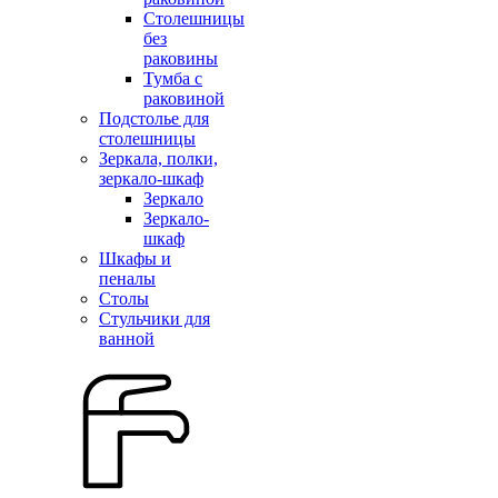
Столешницы
без
раковины
Тумба с
раковиной
Подстолье для
столешницы
Зеркала, полки,
зеркало-шкаф
Зеркало
Зеркало-
шкаф
Шкафы и
пеналы
Столы
Стульчики для
ванной