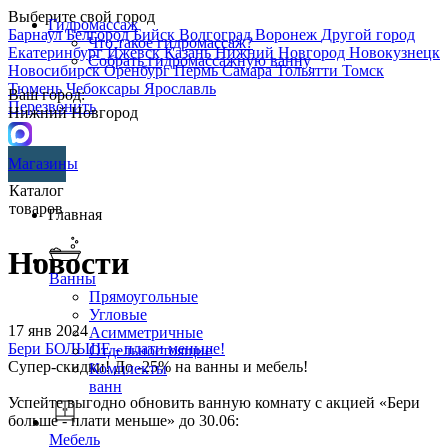
Выберите свой город
Гидромассаж
Барнаул
Белгород
Бийск
Волгоград
Воронеж
Другой город
Что такое гидромассаж?
Екатеринбург
Ижевск
Казань
Нижний Новгород
Новокузнецк
Собрать гидромассажную ванну
Новосибирск
Оренбург
Пермь
Самара
Тольятти
Томск
Тюмень
Чебоксары
Ярославль
Ваш город:
Перезвонить
Нижний Новгород
Магазины
Каталог
товаров
Главная
Новости
Ванны
Прямоугольные
Угловые
17 янв 2024
Асимметричные
Бери БОЛЬШЕ - плати меньше!
Отдельностоящие
Супер-скидки! До -25% на ванны и мебель!
Комплекты
ванн
Успейте выгодно обновить ванную комнату с акцией «Бери
больше - плати меньше» до 30.06:
Мебель