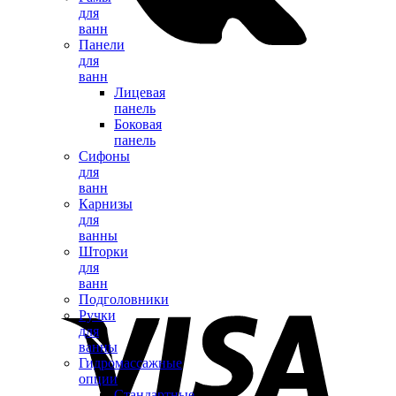
для
ванн
Панели
для
ванн
Лицевая
панель
Боковая
панель
Сифоны
для
ванн
Карнизы
для
ванны
Шторки
для
ванн
Подголовники
Ручки
для
ванны
Гидромассажные
опции
Стандартные