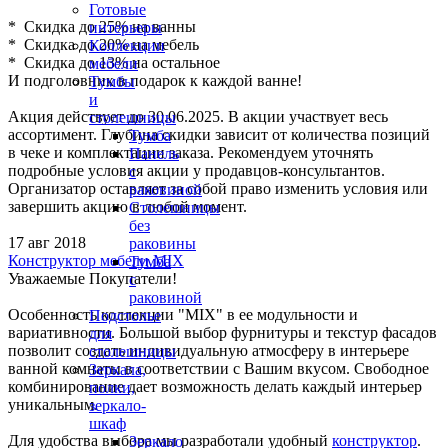
Готовые
* Скидка до 25% на ванны
интерьеры
* Скидка до 20% на мебель
Коллекции
* Скидка до 13% на остальное
мебели
И подголовник в подарок к каждой ванне!
Тумбы
и
Акция действует до 30.06.2025. В акции участвует весь
столешницы
ассортимент. Глубина скидки зависит от количества позиций
Тумба
в чеке и комплектации заказа. Рекомендуем уточнять
Панель
подробные условия акции у продавцов-консультантов.
с
Организатор оставляет за собой право изменить условия или
раковиной
завершить акцию в любой момент.
Столешницы
без
17 авг 2018
раковины
Конструктор мебели MIX
Тумба
Уважаемые Покупатели!
с
раковиной
Особенность коллекции "MIX" в ее модульности и
Подстолье
вариативности. Большой выбор фурнитуры и текстур фасадов
для
позволит создать индивидуальную атмосферу в интерьере
столешницы
ванной комнаты в соответствии с Вашим вкусом. Свободное
Зеркала,
комбинирование дает возможность делать каждый интерьер
полки,
уникальным.
зеркало-
шкаф
Для удобства выбора мы разработали удобный
конструктор
.
Зеркало