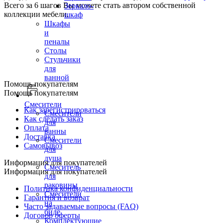
Всего за 6 шагов Вы можете стать автором собственной
Зеркало-
коллекции мебели.
шкаф
Шкафы
и
пеналы
Столы
Стульчики
для
ванной
Помощь покупателям
Помощь покупателям
Смесители
Как зарегистрироваться
Смесители
Как сделать заказ
для
Оплата
ванны
Доставка
Смесители
Самовывоз
для
душа
Информация для покупателей
Смеситель
Информация для покупателей
для
раковины
Политика конфиденциальности
Смесители
Гарантия и возврат
на
Часто задаваемые вопросы (FAQ)
биде
Договор оферты
Комплектующие