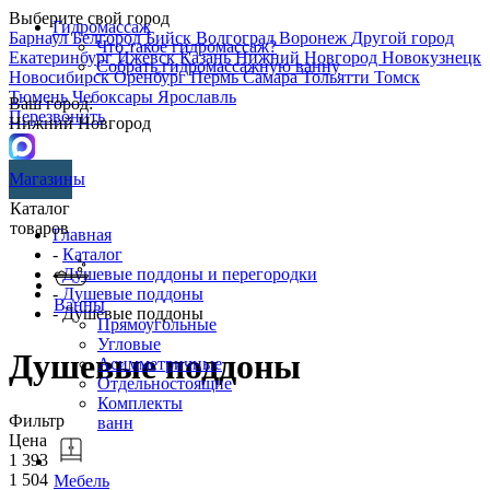
Выберите свой город
Гидромассаж
Барнаул
Белгород
Бийск
Волгоград
Воронеж
Другой город
Что такое гидромассаж?
Екатеринбург
Ижевск
Казань
Нижний Новгород
Новокузнецк
Собрать гидромассажную ванну
Новосибирск
Оренбург
Пермь
Самара
Тольятти
Томск
Тюмень
Чебоксары
Ярославль
Ваш город:
Перезвонить
Нижний Новгород
Магазины
Каталог
товаров
Главная
-
Каталог
-
Душевые поддоны и перегородки
-
Душевые поддоны
Ванны
- Душевые поддоны
Прямоугольные
Угловые
Душевые поддоны
Асимметричные
Отдельностоящие
Комплекты
Фильтр
ванн
Цена
1 393
1 504
Мебель