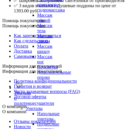
✅ Широкий ассортимент сантехники от производителя
комплекты
✅ 3 видов в каталоге Душевые поддоны по цене от
гидромассажа
1393.00 руб.
Массаж
общий
Помощь покупателям
Массаж
Помощь покупателям
тела
Как зарегистрироваться
Массаж
Как сделать заказ
спины
Оплата
Массаж
Доставка
шиацу
Самовывоз
Массаж
ног
Информация для покупателей
Подсветка
Информация для покупателей
Дополнительные
опции
Политика конфиденциальности
Гарантия и возврат
Часто задаваемые вопросы (FAQ)
Унитазы
Договор оферты
и
полотенцесушители
О компании
Унитазы
О компании
Напольные
унитазы
Отзывы покупателей
Подвесные
Новости