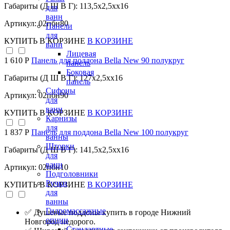
Габариты (Д Ш В Г): 113,5x2,5xx16
для
ванн
Артикул: 02пбн80
Панели
для
КУПИТЬ
В КОРЗИНЕ
В КОРЗИНЕ
ванн
Лицевая
1 610 Р
Панель для поддона Bella New 90 полукруг
панель
Боковая
Габариты (Д Ш В Г): 127x2,5xx16
панель
Сифоны
Артикул: 02пбн90
для
ванн
КУПИТЬ
В КОРЗИНЕ
В КОРЗИНЕ
Карнизы
для
1 837 Р
Панель для поддона Bella New 100 полукруг
ванны
Шторки
Габариты (Д Ш В Г): 141,5x2,5xx16
для
ванн
Артикул: 02пбн10
Подголовники
Ручки
КУПИТЬ
В КОРЗИНЕ
В КОРЗИНЕ
для
ванны
Гидромассажные
✅ Душевые поддоны купить в городе Нижний
опции
Новгород недорого.
Стандартные