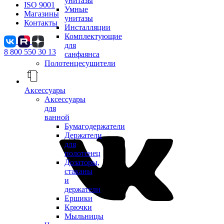
унитазы
ISO 9001
Умные
Магазины
унитазы
Контакты
Инсталляции
Комплектующие
для
8 800 550 30 13
санфаянса
Полотенцесушители
Аксессуары
Аксессуары
для
ванной
Бумагодержатели
Держатели
для
полотенец
Дозаторы,
стаканы
и
держатели
Ершики
Крючки
Мыльницы