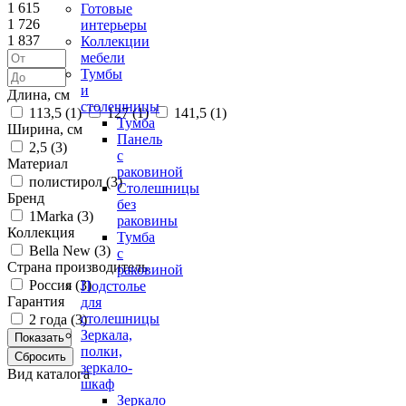
1 615
Готовые
1 726
интерьеры
1 837
Коллекции
мебели
Тумбы
и
Длина, см
столешницы
113,5 (
1
)
127 (
1
)
141,5 (
1
)
Тумба
Ширина, см
Панель
2,5 (
3
)
с
Материал
раковиной
полистирол (
3
)
Столешницы
Бренд
без
1Marka (
3
)
раковины
Коллекция
Тумба
Bella New (
3
)
с
Страна производитель
раковиной
Россия (
3
)
Подстолье
Гарантия
для
столешницы
2 года (
3
)
Зеркала,
полки,
зеркало-
Вид каталога
шкаф
Зеркало