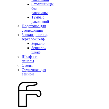
Столешницы
без
раковины
Тумба с
раковиной
Подстолье для
столешницы
Зеркала, полки,
зеркало-шкаф
Зеркало
Зеркало-
шкаф
Шкафы и
пеналы
Столы
Стульчики для
ванной