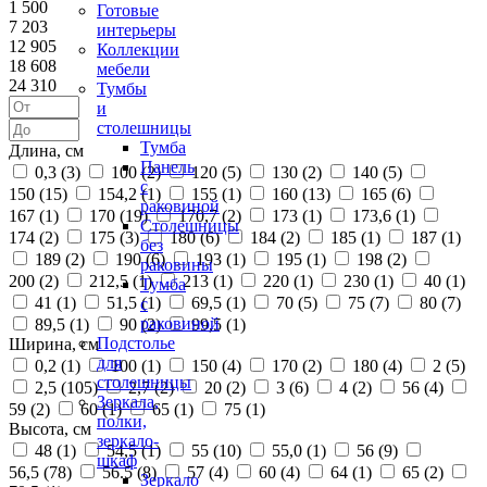
1 500
Готовые
7 203
интерьеры
12 905
Коллекции
18 608
мебели
24 310
Тумбы
и
столешницы
Тумба
Длина, см
Панель
0,3 (
3
)
100 (
2
)
120 (
5
)
130 (
2
)
140 (
5
)
с
150 (
15
)
154,2 (
1
)
155 (
1
)
160 (
13
)
165 (
6
)
раковиной
167 (
1
)
170 (
19
)
170,7 (
2
)
173 (
1
)
173,6 (
1
)
Столешницы
174 (
2
)
175 (
3
)
180 (
6
)
184 (
2
)
185 (
1
)
187 (
1
)
без
189 (
2
)
190 (
6
)
193 (
1
)
195 (
1
)
198 (
2
)
раковины
200 (
2
)
212,5 (
1
)
213 (
1
)
220 (
1
)
230 (
1
)
40 (
1
)
Тумба
41 (
1
)
51,5 (
1
)
69,5 (
1
)
70 (
5
)
75 (
7
)
80 (
7
)
с
раковиной
89,5 (
1
)
90 (
2
)
99,5 (
1
)
Подстолье
Ширина, см
для
0,2 (
1
)
100 (
1
)
150 (
4
)
170 (
2
)
180 (
4
)
2 (
5
)
столешницы
2,5 (
105
)
2,7 (
2
)
20 (
2
)
3 (
6
)
4 (
2
)
56 (
4
)
Зеркала,
59 (
2
)
60 (
1
)
65 (
1
)
75 (
1
)
полки,
Высота, см
зеркало-
48 (
1
)
54,5 (
1
)
55 (
10
)
55,0 (
1
)
56 (
9
)
шкаф
56,5 (
78
)
56.5 (
8
)
57 (
4
)
60 (
4
)
64 (
1
)
65 (
2
)
Зеркало