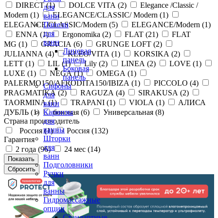
DIRECT (
1
)
DOLCE VITA (
2
)
Elegance /Classic /
для
Modern (
1
)
ELEGANCE/CLASSIC/ Modern (
1
)
ванн
ELEGANCE/CLASSIC/Modern (
5
)
ELEGANCE/Modern (
1
)
Панели
для
ENNA (
1
)
Ergonomika (
2
)
FLAT (
21
)
FLAT
ванн
MG (
1
)
GRACIA (
6
)
GRUNGE LOFT (
2
)
Лицевая
JULIANNA (
4
)
KLEO/VITA (
1
)
KORSIKA (
2
)
панель
LETT (
1
)
LIL (
1
)
Lily (
2
)
LINEA (
2
)
LOVE (
1
)
Боковая
LUXE (
1
)
NEGA (
1
)
OMEGA (
1
)
панель
PALERMO150/AFRODITA150/IBIZA (
1
)
PICCOLO (
4
)
Сифоны
PRAGMATIKA (
2
)
RAGUZA (
4
)
SIRAKUSA (
2
)
для
TAORMINA (
1
)
TRAPANI (
1
)
VIOLA (
1
)
АЛИСА
ванн
ДУБЛЬ (
1
)
боковая (
6
)
Универсальная (
8
)
Карнизы
Страна производитель
для
ванны
Россия (
1
)
Россия (
132
)
Шторки
Гарантия
для
2 года (
96
)
24 мес (
14
)
ванн
Подголовники
Ручки
для
ванны
Гидромассажные
опции
Стандартные