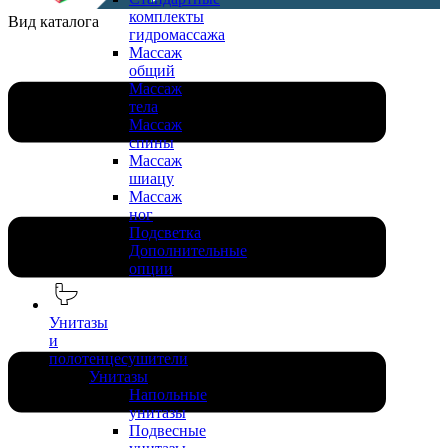
комплекты
Вид каталога
гидромассажа
Массаж
общий
Массаж
тела
Массаж
спины
Массаж
шиацу
Массаж
ног
Подсветка
Дополнительные
опции
Унитазы
и
полотенцесушители
Унитазы
Напольные
унитазы
Подвесные