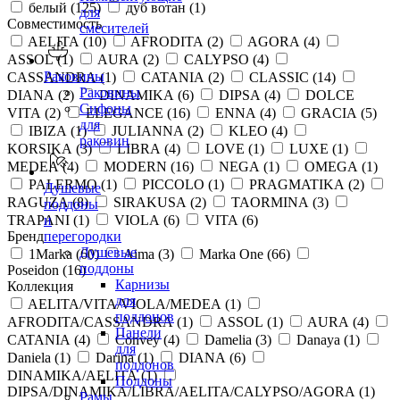
белый (
125
)
дуб вотан (
1
)
для
Совместимость
смесителей
AELITA (
10
)
AFRODITA (
2
)
AGORA (
4
)
ASSOL (
1
)
AURA (
2
)
CALYPSO (
4
)
Раковины
CASSANDRA (
1
)
CATANIA (
2
)
CLASSIC (
14
)
Раковины
DIANA (
2
)
DINAMIKA (
6
)
DIPSA (
4
)
DOLCE
Сифоны
VITA (
2
)
ELEGANCE (
16
)
ENNA (
4
)
GRACIA (
5
)
для
IBIZA (
1
)
JULIANNA (
2
)
KLEO (
4
)
раковин
KORSIKA (
3
)
LIBRA (
4
)
LOVE (
1
)
LUXE (
1
)
MEDEA (
4
)
MODERN (
16
)
NEGA (
1
)
OMEGA (
1
)
PALERMO (
1
)
PICCOLO (
1
)
PRAGMATIKA (
2
)
Душевые
RAGUZA (
8
)
SIRAKUSA (
2
)
TAORMINA (
3
)
поддоны
TRAPANI (
1
)
VIOLA (
6
)
VITA (
6
)
и
Бренд
перегородки
Душевые
1Marka (
60
)
Aima (
3
)
Marka One (
66
)
поддоны
Poseidon (
16
)
Карнизы
Коллекция
для
AELITA/VITA/VIOLA/MEDEA (
1
)
поддонов
AFRODITA/CASSANDRA (
1
)
ASSOL (
1
)
AURA (
4
)
Панели
CATANIA (
4
)
Convey (
4
)
Damelia (
3
)
Danaya (
1
)
для
Daniela (
1
)
Darina (
1
)
DIANA (
6
)
поддонов
DINAMIKA/AELITA (
1
)
Поддоны
DIPSA/DINAMIKA/LIBRA/AELITA/CALYPSO/AGORA (
1
)
Рамы