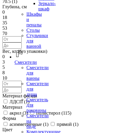
70.5 (
1
)
Зеркало-
Глубина, см
шкаф
0
Шкафы
18
и
35
пеналы
53
Столы
70
Стульчики
для
ванной
Вес, кг (без упаковки)
0
3
Смесители
5
Смесители
8
для
10
ванны
Смесители
для
душа
Материал фасада
Смеситель
ЛДСП (
1
)
для
Материал
раковины
акрил (
3
)
полистирол (
115
)
Смесители
Форма
на
асимметричные (
1
)
прямой (
1
)
биде
Цвет
Комплектующие