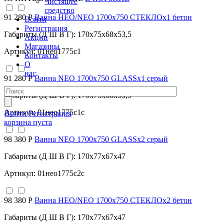
Чистящее
средство
91 280 Р
Ванна НЕО/NEO 1700х750 СТЕКЛОх1 бетон
Войти
Регистрация
Габариты (Д Ш В Г): 170x75x68x53,5
Акции
Магазины
Артикул: 01нео1775с1
Контакты
О
нас
91 280 Р
Ванна NEO 1700х750 GLASSх1 серый
Габариты (Д Ш В Г): 170x75x68x53,5
Артикул: 01нео1775с1с
Войти
Регистрация
корзина пуста
98 380 Р
Ванна NEO 1700х750 GLASSх2 серый
Габариты (Д Ш В Г): 170x77x67x47
Артикул: 01нео1775с2с
98 380 Р
Ванна НЕО/NEO 1700х750 СТЕКЛОх2 бетон
Габариты (Д Ш В Г): 170x77x67x47