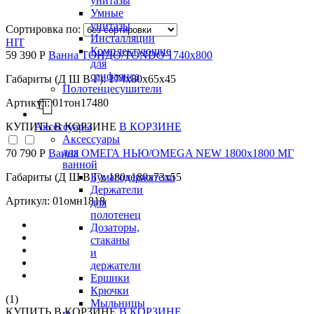
унитазы
Умные
унитазы
Сортировка по:
Инсталляции
HIT
Комплектующие
59 390 Р
Ванна ТОНДО/TONDO 1740х800
для
санфаянса
Габариты (Д Ш В Г): 174x80x65x45
Полотенцесушители
Артикул: 01тон17480
Аксессуары
КУПИТЬ
В КОРЗИНЕ
В КОРЗИНЕ
Аксессуары
для
70 790 Р
Ванна ОМЕГА НЬЮ/OMEGA NEW 1800х1800 МГ
ванной
Бумагодержатели
Габариты (Д Ш В Г): 180x180x73x55
Держатели
Артикул: 01омн1818
для
полотенец
Дозаторы,
стаканы
и
держатели
Ершики
Крючки
(1)
Мыльницы
КУПИТЬ
В КОРЗИНЕ
В КОРЗИНЕ