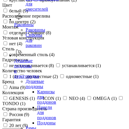
для
Цвет
смесителей
белый (
9
)
Расположение перелива
по центру (
2
)
Раковины
Монтаж
Раковины
отдельно стоящие (
8
)
Сифоны
Угловая конструкция
для
нет (
4
)
раковин
Стиль
современный стиль (
4
)
Гидромассаж
Душевые
не устанавливается (
8
)
устанавливается (
1
)
поддоны
Количество человек
и
перегородки
1 (
4
)
двухместные (
2
)
одноместные (
1
)
Душевые
Бренд
поддоны
Aima (
9
)
Карнизы
Коллекция
для
GENESIS (
1
)
ICON (
1
)
NEO (
4
)
OMEGA (
1
)
поддонов
TONDO (
1
)
Панели
Страна производитель
для
Россия (
9
)
поддонов
Гарантия
Поддоны
20 лет (
9
)
Рамы