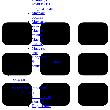
комплекты
гидромассажа
Массаж
общий
Массаж
тела
Массаж
спины
Массаж
шиацу
Массаж
ног
Подсветка
Дополнительные
опции
Унитазы
и
полотенцесушители
Унитазы
Напольные
унитазы
Подвесные