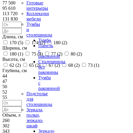
77 500
Готовые
95 610
интерьеры
113 720
Коллекции
131 830
мебели
Тумбы
и
столешницы
Длина, см
Тумба
170 (
5
)
174 (
2
)
180 (
2
)
Панель
Ширина, см
с
180 (
1
)
75 (
4
)
77 (
2
)
80 (
2
)
раковиной
Высота, см
Столешницы
62 (
2
)
65 (
2
)
67 (
2
)
68 (
2
)
73 (
1
)
без
Глубина, см
раковины
44
Тумба
47
с
50
раковиной
52
Подстолье
55
для
столешницы
Зеркала,
Объем, л
полки,
260
зеркало-
302
шкаф
343
Зеркало