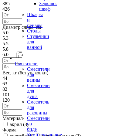
385
Зеркало-
426
шкаф
Шкафы
и
пеналы
Диаметр слива, см
Столы
5.0
Стульчики
5.3
для
5.5
ванной
5.8
6.0
Смесители
Смесители
Вес, кг (без упаковки)
для
44
ванны
63
Смесители
82
для
101
душа
120
Смеситель
для
раковины
Материал
Смесители
на
акрил (
3
)
биде
Форма
Комплектующие
круглые (
2
)
прямоугольные (
2
)