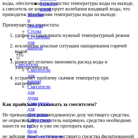
воды, обеспечивая постоянство температуры воды на выходе,
Зеркало-
а смеситель не компенсирует колебания входящей воды, что
шкаф
приводит к колебаниям температуры воды на выходе.
Шкафы
и
Преимущества термостата:
пеналы
Столы
удобно устанавливать нужный температурный режим
Стульчики
для
исключены опасные ситуации ошпаривания горячей
ванной
водой
помогает отлично экономить расход воды и
Смесители
электроэнергии
Смесители
для
устраняет проблему скачков температур при
ванны
нагревании.
Смесители
для
душа
Смеситель
Как правильно ухаживать за смесителем?
для
раковины
Не превышайте рекомендованную дозу чистящего средства,
Смесители
не опрыскивайте смеситель напрямую, средство необходимо
на
нанести на губку и уже ею протирать кран,
биде
не забудьте смыть остатки чистящего средства фильтрованной
Комплектующие