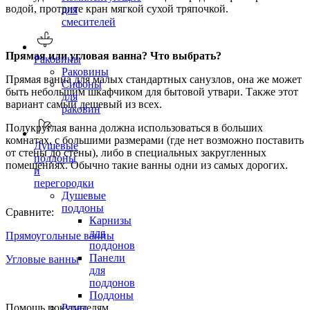
водой, протрите кран мягкой сухой тряпочкой.
для
смесителей
Прямая или угловая ванна? Что выбрать?
Раковины
Раковины
Прямая ванна для малых стандартных санузлов, она же может
Сифоны
быть небольшим шкафчиком для бытовой утвари. Также этот
для
вариант самый дешевый из всех.
раковин
Полукруглая ванна должна использоваться в больших
комнатах, с большими размерами (где нет возможно поставить
Душевые
от стены до стены), либо в специальных закругленных
поддоны
помещениях. Обычно такие ванны одни из самых дорогих.
и
перегородки
Душевые
поддоны
Сравните:
Карнизы
для
Прямоугольные ванны
поддонов
Панели
Угловые ванны
для
поддонов
Поддоны
Помощь покупателям
Рамы