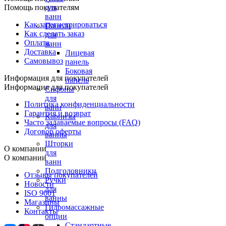
Помощь покупателям
для
ванн
Как зарегистрироваться
Панели
Как сделать заказ
для
Оплата
ванн
Доставка
Лицевая
Самовывоз
панель
Боковая
Информация для покупателей
панель
Информация для покупателей
Сифоны
для
Политика конфиденциальности
ванн
Гарантия и возврат
Карнизы
Часто задаваемые вопросы (FAQ)
для
Договор оферты
ванны
Шторки
О компании
для
О компании
ванн
Подголовники
Отзывы покупателей
Ручки
Новости
для
ISO 9001
ванны
Магазины
Гидромассажные
Контакты
опции
Стандартные