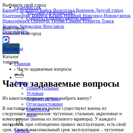
Выберите свой город
Гидромассаж
Барнаул
Белгород
Бийск
Волгоград
Воронеж
Другой город
Что такое гидромассаж?
Екатеринбург
Ижевск
Казань
Нижний Новгород
Новокузнецк
Собрать гидромассажную ванну
Новосибирск
Оренбург
Пермь
Самара
Тольятти
Томск
Тюмень
Чебоксары
Ярославль
Ваш город:
Перезвонить
Нижний Новгород
Магазины
Каталог
товаров
Главная
- Часто задаваемые вопросы
Часто задаваемые вопросы
Ванны
Прямоугольные
Угловые
Из какого материала лучше выбрать ванну?
Асимметричные
Отдельностоящие
В настоящее время на рынке существуют ванны из
Комплекты
следующих материалов: чугунные, стальные, акриловые и
ванн
композитные (ванны из литьевого мрамора). У каждого
материала, при соблюдении правил эксплуатации, есть свой
срок. Самый максимальный срок эксплуатации – чугунные
Мебель