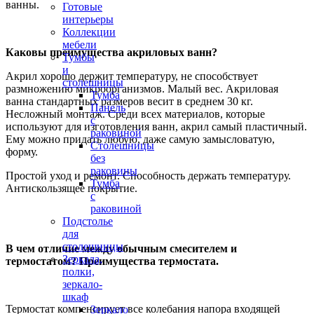
ванны.
Готовые
интерьеры
Коллекции
мебели
Каковы преимущества акриловых ванн?
Тумбы
и
Акрил хорошо держит температуру, не способствует
столешницы
размножению микроорганизмов. Малый вес. Акриловая
Тумба
ванна стандартных размеров весит в среднем 30 кг.
Панель
Несложный монтаж. Среди всех материалов, которые
с
используют для изготовления ванн, акрил самый пластичный.
раковиной
Ему можно придать любую, даже самую замысловатую,
Столешницы
форму.
без
раковины
Простой уход и ремонт. Способность держать температуру.
Тумба
Антискользящее покрытие.
с
раковиной
Подстолье
для
столешницы
В чем отличие между обычным смесителем и
Зеркала,
термостатом? Преимущества термостата.
полки,
зеркало-
шкаф
Термостат компенсирует все колебания напора входящей
Зеркало