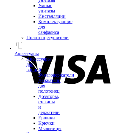
унитазы
Умные
унитазы
Инсталляции
Комплектующие
для
санфаянса
Полотенцесушители
Аксессуары
Аксессуары
для
ванной
Бумагодержатели
Держатели
для
полотенец
Дозаторы,
стаканы
и
держатели
Ершики
Крючки
Мыльницы