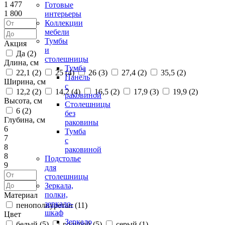
1 477
Готовые
1 800
интерьеры
Коллекции
мебели
Тумбы
Акция
и
Да (
2
)
столешницы
Длина, см
Тумба
22,1 (
2
)
25 (
4
)
26 (
3
)
27,4 (
2
)
35,5 (
2
)
Панель
Ширина, см
с
12,2 (
2
)
14,2 (
4
)
16,5 (
2
)
17,9 (
3
)
19,9 (
2
)
раковиной
Высота, см
Столешницы
6 (
2
)
без
Глубина, см
раковины
6
Тумба
7
с
8
раковиной
8
Подстолье
9
для
столешницы
Зеркала,
полки,
Материал
зеркало-
пенополиуретан (
11
)
шкаф
Цвет
Зеркало
белый (
5
)
голубой (
5
)
серый (
1
)