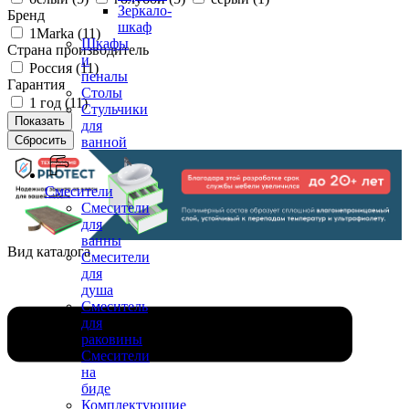
Зеркало-
Бренд
шкаф
1Marka (
11
)
Шкафы
Страна производитель
и
Россия (
11
)
пеналы
Гарантия
Столы
1 год (
11
)
Стульчики
для
ванной
Смесители
Смесители
для
ванны
Вид каталога
Смесители
для
душа
Смеситель
для
раковины
Смесители
на
биде
Комплектующие