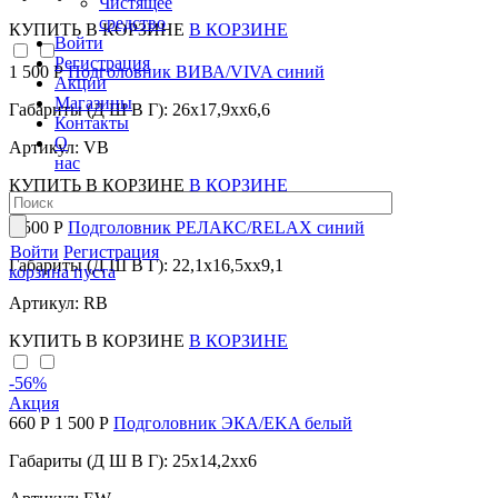
Чистящее
средство
КУПИТЬ
В КОРЗИНЕ
В КОРЗИНЕ
Войти
Регистрация
1 500 Р
Подголовник ВИВА/VIVA синий
Акции
Магазины
Габариты (Д Ш В Г): 26x17,9xx6,6
Контакты
О
Артикул: VB
нас
КУПИТЬ
В КОРЗИНЕ
В КОРЗИНЕ
1 500 Р
Подголовник РЕЛАКС/RELAX синий
Войти
Регистрация
Габариты (Д Ш В Г): 22,1x16,5xx9,1
корзина пуста
Артикул: RB
КУПИТЬ
В КОРЗИНЕ
В КОРЗИНЕ
-56
%
Акция
660 Р
1 500 Р
Подголовник ЭКА/EKA белый
Габариты (Д Ш В Г): 25x14,2xx6