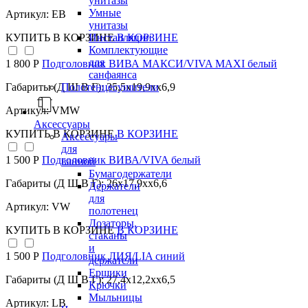
унитазы
Умные
Артикул: EB
унитазы
Инсталляции
КУПИТЬ
В КОРЗИНЕ
В КОРЗИНЕ
Комплектующие
для
1 800 Р
Подголовник ВИВА МАКСИ/VIVA MAXI белый
санфаянса
Полотенцесушители
Габариты (Д Ш В Г): 35,5x19,9xx6,9
Артикул: VMW
Аксессуары
КУПИТЬ
В КОРЗИНЕ
В КОРЗИНЕ
Аксессуары
для
1 500 Р
Подголовник ВИВА/VIVA белый
ванной
Бумагодержатели
Габариты (Д Ш В Г): 26x17,9xx6,6
Держатели
для
Артикул: VW
полотенец
Дозаторы,
КУПИТЬ
В КОРЗИНЕ
В КОРЗИНЕ
стаканы
и
1 500 Р
Подголовник ЛИЯ/LIA синий
держатели
Ершики
Габариты (Д Ш В Г): 27,4x12,2xx6,5
Крючки
Мыльницы
Артикул: LB