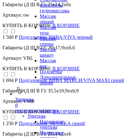
Габариты (Д Ш В Г): 25x14,2x6x
комплекты
гидромассажа
Артикул: ow
Массаж
общий
КУПИТЬ
В КОРЗИНЕ
В КОРЗИНЕ
Массаж
тела
1 500 Р
Подголовник ВИВА/VIVA черный
Массаж
спины
Габариты (Д Ш В Г): 26x17,9xx6,6
Массаж
шиацу
Артикул: VBL
Массаж
ног
КУПИТЬ
В КОРЗИНЕ
В КОРЗИНЕ
Подсветка
Дополнительные
1 694 Р
Подголовник ВИВА МАКСИ/VIVA MAXI синий
опции
Габариты (Д Ш В Г): 35,5x19,9xx6,9
Унитазы
Артикул: VMB
и
полотенцесушители
КУПИТЬ
В КОРЗИНЕ
В КОРЗИНЕ
Унитазы
Напольные
1 250 Р
Подголовник ЭКА/EKA синий
унитазы
Подвесные
Габариты (Д Ш В Г): 25x14,2xx6