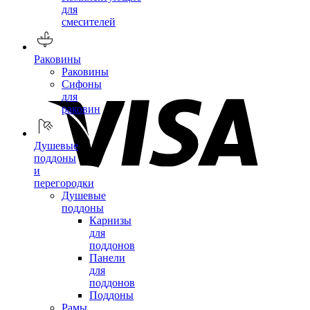
для
смесителей
Раковины
Раковины
Сифоны
для
раковин
Душевые
поддоны
и
перегородки
Душевые
поддоны
Карнизы
для
поддонов
Панели
для
поддонов
Поддоны
Рамы