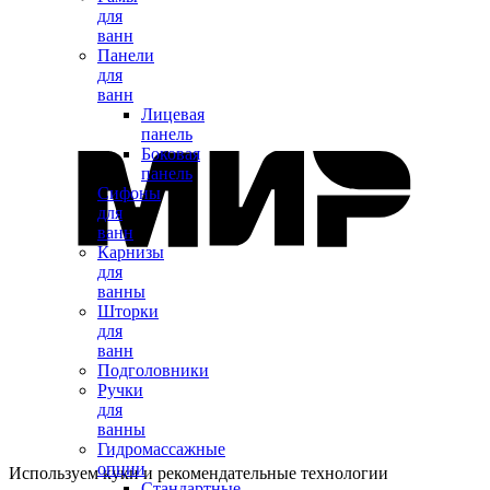
для
ванн
Панели
для
ванн
Лицевая
панель
Боковая
панель
Сифоны
для
ванн
Карнизы
для
ванны
Шторки
для
ванн
Подголовники
Ручки
для
ванны
Гидромассажные
опции
Используем куки и рекомендательные технологии
Стандартные