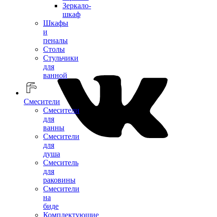
Зеркало-
шкаф
Шкафы
и
пеналы
Столы
Стульчики
для
ванной
Смесители
Смесители
для
ванны
Смесители
для
душа
Смеситель
для
раковины
Смесители
на
биде
Комплектующие