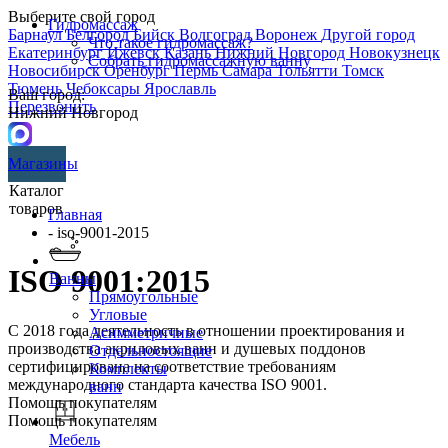
Выберите свой город
Гидромассаж
Барнаул
Белгород
Бийск
Волгоград
Воронеж
Другой город
Что такое гидромассаж?
Екатеринбург
Ижевск
Казань
Нижний Новгород
Новокузнецк
Собрать гидромассажную ванну
Новосибирск
Оренбург
Пермь
Самара
Тольятти
Томск
Тюмень
Чебоксары
Ярославль
Ваш город:
Перезвонить
Нижний Новгород
Магазины
Каталог
товаров
Главная
- iso-9001-2015
ISO 9001:2015
Ванны
Прямоугольные
Угловые
С 2018 года деятельность в отношении проектирования и
Асимметричные
производства акриловых ванн и душевых поддонов
Отдельностоящие
сертифицирована на соответствие требованиям
Комплекты
международного стандарта качества ISO 9001.
ванн
Помощь покупателям
Помощь покупателям
Мебель