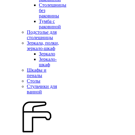
Столешницы
без
раковины
Тумба с
раковиной
Подстолье для
столешницы
Зеркала, полки,
зеркало-шкаф
Зеркало
Зеркало-
шкаф
Шкафы и
пеналы
Столы
Стульчики для
ванной