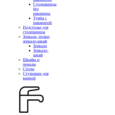
Столешницы
без
раковины
Тумба с
раковиной
Подстолье для
столешницы
Зеркала, полки,
зеркало-шкаф
Зеркало
Зеркало-
шкаф
Шкафы и
пеналы
Столы
Стульчики для
ванной