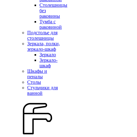
Столешницы
без
раковины
Тумба с
раковиной
Подстолье для
столешницы
Зеркала, полки,
зеркало-шкаф
Зеркало
Зеркало-
шкаф
Шкафы и
пеналы
Столы
Стульчики для
ванной