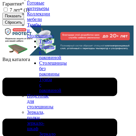
Готовые
Гарантия
интерьеры
7 лет* (
1
)
Коллекции
мебели
Тумбы
и
столешницы
Тумба
Панель
с
раковиной
Вид каталога
Столешницы
без
раковины
Тумба
с
раковиной
Подстолье
для
столешницы
Зеркала,
полки,
зеркало-
шкаф
Зеркало