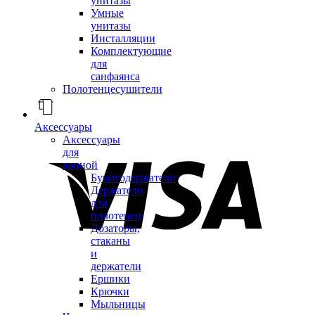
унитазы
Умные
унитазы
Инсталляции
Комплектующие
для
санфаянса
Полотенцесушители
Аксессуары
Аксессуары
для
ванной
Бумагодержатели
Держатели
для
полотенец
Дозаторы,
стаканы
и
держатели
Ершики
Крючки
Мыльницы