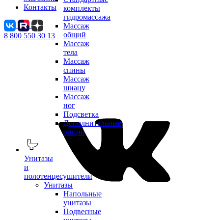
Контакты
комплекты
гидромассажа
Массаж
общий
8 800 550 30 13
Массаж
тела
Массаж
спины
Массаж
шиацу
Массаж
ног
Подсветка
Дополнительные
опции
Унитазы
и
полотенцесушители
Унитазы
Напольные
унитазы
Подвесные