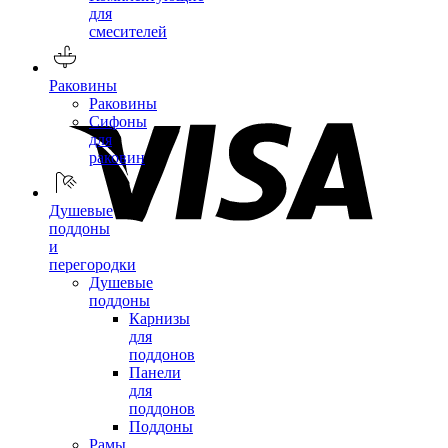
для
смесителей
Раковины
Раковины
Сифоны
для
раковин
Душевые
поддоны
и
перегородки
Душевые
поддоны
Карнизы
для
поддонов
Панели
для
поддонов
Поддоны
Рамы