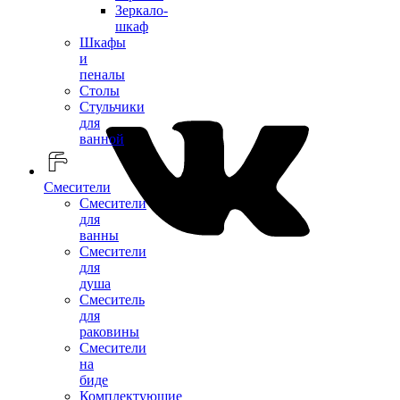
Зеркало-
шкаф
Шкафы
и
пеналы
Столы
Стульчики
для
ванной
Смесители
Смесители
для
ванны
Смесители
для
душа
Смеситель
для
раковины
Смесители
на
биде
Комплектующие