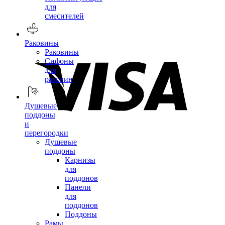
для
смесителей
Раковины
Раковины
Сифоны
для
раковин
Душевые
поддоны
и
перегородки
Душевые
поддоны
Карнизы
для
поддонов
Панели
для
поддонов
Поддоны
Рамы