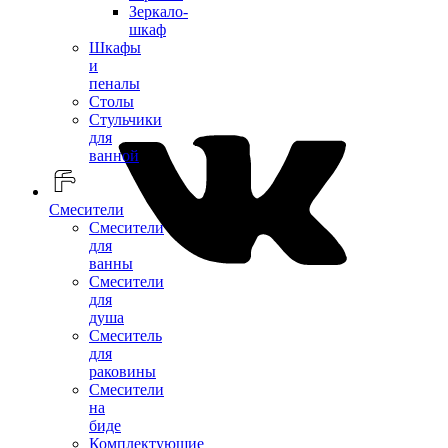
Зеркало-
шкаф
Шкафы
и
пеналы
Столы
Стульчики
для
ванной
Смесители
Смесители
для
ванны
Смесители
для
душа
Смеситель
для
раковины
Смесители
на
биде
Комплектующие