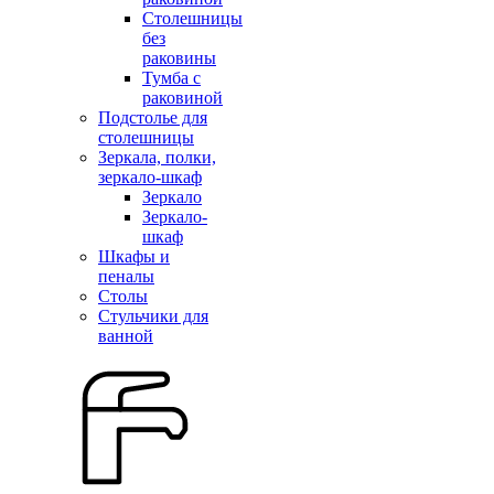
Столешницы
без
раковины
Тумба с
раковиной
Подстолье для
столешницы
Зеркала, полки,
зеркало-шкаф
Зеркало
Зеркало-
шкаф
Шкафы и
пеналы
Столы
Стульчики для
ванной