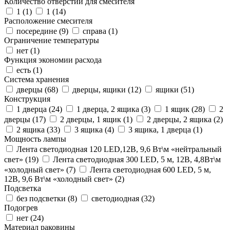
Количество отверстий для смесителя
1 (
1
)
1 (
14
)
Расположение смесителя
посередине (
9
)
справа (
1
)
Ограничение температуры
нет (
1
)
Функция экономии расхода
есть (
1
)
Система хранения
дверцы (
68
)
дверцы, ящики (
12
)
ящики (
51
)
Конструкция
1 дверца (
24
)
1 дверца, 2 ящика (
3
)
1 ящик (
28
)
2
дверцы (
17
)
2 дверцы, 1 ящик (
1
)
2 дверцы, 2 ящика (
2
)
2 ящика (
33
)
3 ящика (
4
)
3 ящика, 1 дверца (
1
)
Мощность лампы
Лента светодиодная 120 LED,12В, 9,6 Вт\м «нейтральный
свет» (
19
)
Лента светодиодная 300 LED, 5 м, 12В, 4,8Вт\м
«холодный свет» (
7
)
Лента светодиодная 600 LED, 5 м,
12В, 9,6 Вт\м «холодный свет» (
2
)
Подсветка
без подсветки (
8
)
светодиодная (
32
)
Подогрев
нет (
24
)
Материал раковины