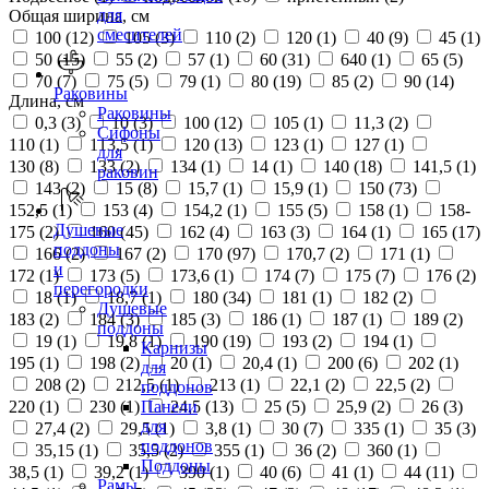
для
Общая ширина, см
смесителей
100 (
12
)
105 (
3
)
110 (
2
)
120 (
1
)
40 (
9
)
45 (
1
)
50 (
15
)
55 (
2
)
57 (
1
)
60 (
31
)
640 (
1
)
65 (
5
)
70 (
7
)
75 (
5
)
79 (
1
)
80 (
19
)
85 (
2
)
90 (
14
)
Раковины
Длина, см
Раковины
0,3 (
3
)
10 (
3
)
100 (
12
)
105 (
1
)
11,3 (
2
)
Сифоны
110 (
1
)
113,5 (
1
)
120 (
13
)
123 (
1
)
127 (
1
)
для
130 (
8
)
133 (
2
)
134 (
1
)
14 (
1
)
140 (
18
)
141,5 (
1
)
раковин
143 (
2
)
15 (
8
)
15,7 (
1
)
15,9 (
1
)
150 (
73
)
152,5 (
1
)
153 (
4
)
154,2 (
1
)
155 (
5
)
158 (
1
)
158-
Душевые
175 (
2
)
160 (
45
)
162 (
4
)
163 (
3
)
164 (
1
)
165 (
17
)
поддоны
166 (
2
)
167 (
2
)
170 (
97
)
170,7 (
2
)
171 (
1
)
и
172 (
1
)
173 (
5
)
173,6 (
1
)
174 (
7
)
175 (
7
)
176 (
2
)
перегородки
18 (
1
)
18,7 (
1
)
180 (
34
)
181 (
1
)
182 (
2
)
Душевые
183 (
2
)
184 (
3
)
185 (
3
)
186 (
1
)
187 (
1
)
189 (
2
)
поддоны
19 (
1
)
19,8 (
1
)
190 (
19
)
193 (
2
)
194 (
1
)
Карнизы
195 (
1
)
198 (
2
)
20 (
1
)
20,4 (
1
)
200 (
6
)
202 (
1
)
для
208 (
2
)
212,5 (
1
)
213 (
1
)
22,1 (
2
)
22,5 (
2
)
поддонов
220 (
1
)
230 (
1
)
24,5 (
13
)
25 (
5
)
25,9 (
2
)
26 (
3
)
Панели
для
27,4 (
2
)
29,5 (
1
)
3,8 (
1
)
30 (
7
)
335 (
1
)
35 (
3
)
поддонов
35,15 (
1
)
35,5 (
2
)
355 (
1
)
36 (
2
)
360 (
1
)
Поддоны
38,5 (
1
)
39,2 (
1
)
390 (
1
)
40 (
6
)
41 (
1
)
44 (
11
)
Рамы