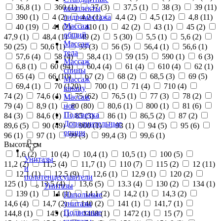
36,8 (
1
)
360 (
1
)
37 (
3
)
37,5 (
1
)
38 (
3
)
39 (
11
)
комплекты
390 (
1
)
4 (
2
)
4,2 (
1
)
4,4 (
2
)
4,5 (
12
)
4,8 (
11
)
гидромассажа
Массаж
40 (
19
)
41 (
2
)
410 (
1
)
42 (
2
)
43 (
1
)
45 (
2
)
общий
47,9 (
1
)
48,4 (
1
)
49 (
2
)
5 (
30
)
5,5 (
1
)
5,6 (
2
)
Массаж
50 (
25
)
50,6 (
1
)
55 (
3
)
56 (
5
)
56,4 (
1
)
56,6 (
1
)
тела
57,6 (
4
)
58 (
4
)
58,4 (
1
)
59 (
15
)
590 (
1
)
6 (
3
)
Массаж
6,8 (
1
)
60 (
94
)
60,4 (
4
)
61 (
4
)
610 (
4
)
62 (
1
)
спины
65 (
4
)
66 (
10
)
67 (
2
)
68 (
2
)
68,5 (
3
)
69 (
5
)
Массаж
69,4 (
1
)
70 (
120
)
700 (
1
)
71 (
4
)
710 (
4
)
шиацу
74 (
2
)
74,6 (
4
)
75 (
62
)
76,5 (
1
)
77 (
3
)
78 (
2
)
Массаж
79 (
4
)
8,9 (
1
)
80 (
80
)
80,6 (
1
)
800 (
1
)
81 (
6
)
ног
Подсветка
84 (
3
)
84,6 (
1
)
85 (
3
)
86 (
1
)
86,5 (
2
)
87 (
2
)
Дополнительные
89,6 (
5
)
90 (
49
)
900 (
1
)
93 (
1
)
94 (
5
)
95 (
6
)
опции
96 (
1
)
97 (
1
)
99 (
3
)
99,4 (
3
)
99,6 (
1
)
Высота, см
1,6 (
2
)
10 (
4
)
10,4 (
1
)
10,5 (
1
)
100 (
5
)
Унитазы
11,2 (
2
)
11,5 (
4
)
11,7 (
1
)
110 (
7
)
115 (
2
)
12 (
11
)
и
12,1 (
1
)
12,5 (
9
)
12,6 (
1
)
12,9 (
1
)
120 (
2
)
полотенцесушители
125 (
1
)
13,5 (
4
)
13,6 (
5
)
13.3 (
4
)
130 (
2
)
134 (
1
)
Унитазы
139 (
1
)
14 (
1
)
14,1 (
2
)
14,2 (
1
)
14,3 (
2
)
Напольные
14,6 (
4
)
14,7 (
2
)
140 (
2
)
141 (
1
)
141,7 (
1
)
унитазы
Подвесные
144,8 (
1
)
145 (
1
)
1468 (
1
)
1472 (
1
)
15 (
7
)