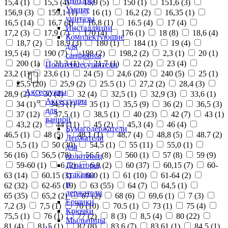
унитазы
15,4 (
1
)
15,5 (
4
)
15,9 (
5
)
150 (
1
)
151,6 (
3
)
Умные
156,9 (
3
)
159,1 (
1
)
16 (
1
)
16,2 (
2
)
16,35 (
1
)
унитазы
16,5 (
14
)
16,7 (
4
)
16,8 (
1
)
16.5 (
4
)
17 (
4
)
Инсталляции
17,2 (
3
)
17,9 (
7
)
170 (
4
)
176 (
1
)
18 (
8
)
18,6 (
4
)
Комплектующие
18,7 (
2
)
18,9 (
3
)
180 (
1
)
184 (
1
)
19 (
4
)
для
19,5 (
4
)
190 (
7
)
198 (
2
)
198,2 (
2
)
2,3 (
1
)
20 (
1
)
санфаянса
200 (
1
)
21,3 (
1
)
21,7 (
1
)
22 (
2
)
23 (
4
)
Полотенцесушители
23,2 (
1
)
23,6 (
1
)
24 (
5
)
24,6 (
20
)
240 (
5
)
25 (
1
)
25,5 (
20
)
25,9 (
2
)
25.5 (
1
)
27,2 (
2
)
28,4 (
3
)
Аксессуары
28,9 (
2
)
30 (
4
)
32 (
4
)
32,5 (
1
)
32,9 (
3
)
33,6 (
1
)
Аксессуары
34 (
1
)
34,5 (
1
)
35 (
1
)
35,5 (
9
)
36 (
2
)
36,5 (
3
)
для
37 (
12
)
37,5 (
1
)
38,5 (
1
)
40 (
23
)
42 (
7
)
43 (
1
)
ванной
43,2 (
2
)
44 (
11
)
45 (
2
)
45,3 (
4
)
46 (
4
)
Бумагодержатели
46,5 (
1
)
48 (
5
)
48,1 (
1
)
48,7 (
4
)
48,8 (
5
)
48.7 (
2
)
Держатели
5,5 (
1
)
50 (
30
)
54,5 (
1
)
55 (
11
)
55,0 (
1
)
для
56 (
16
)
56,5 (
78
)
56.5 (
8
)
560 (
1
)
57 (
8
)
59 (
9
)
полотенец
Дозаторы,
59-60 (
1
)
6 (
2
)
6,9 (
2
)
60 (
37
)
60,15 (
7
)
60-
стаканы
63 (
14
)
60.15 (
3
)
600 (
1
)
61 (
10
)
61-64 (
2
)
и
62 (
32
)
62-65 (
19
)
63 (
55
)
64 (
7
)
64,5 (
1
)
держатели
65 (
35
)
65,2 (
2
)
67 (
2
)
68 (
6
)
69,6 (
1
)
7 (
3
)
Ершики
7,2 (
3
)
7,5 (
1
)
70 (
10
)
70.5 (
1
)
73 (
1
)
75 (
4
)
Крючки
75,5 (
1
)
76 (
1
)
77 (
2
)
8 (
3
)
8,5 (
4
)
80 (
22
)
Мыльницы
81 (
4
)
81,5 (
1
)
82 (
8
)
83,6 (
7
)
83,61 (
1
)
84,5 (
1
)