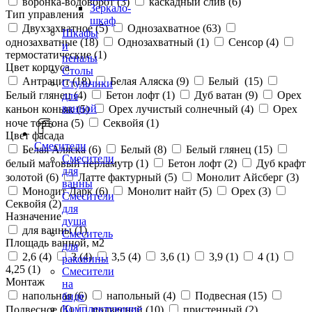
воронка-водоворот (
3
)
каскадный слив (
6
)
Зеркало-
Тип управления
шкаф
Двухзахватное (
5
)
Однозахватное (
63
)
Шкафы
однозахватные (
18
)
Однозахватный (
1
)
Сенсор (
4
)
и
термостатические (
1
)
пеналы
Цвет корпуса
Столы
Антрацит (
18
)
Белая Аляска (
9
)
Белый (
15
)
Стульчики
Белый глянец (
4
)
Бетон лофт (
1
)
Дуб ватан (
9
)
Орех
для
ванной
каньон коньяк (
5
)
Орех лучистый солнечный (
4
)
Орех
ноче тортона (
5
)
Секвойя (
1
)
Цвет фасада
Смесители
Белая Аляска (
6
)
Белый (
8
)
Белый глянец (
15
)
Смесители
белый матовый перламутр (
1
)
Бетон лофт (
2
)
Дуб крафт
для
золотой (
6
)
Латте фактурный (
5
)
Монолит Айсберг (
3
)
ванны
Монолит Дарк (
6
)
Монолит найт (
5
)
Орех (
3
)
Смесители
Секвойя (
2
)
для
Назначение
душа
для ванны (
1
)
Смеситель
Площадь ванной, м2
для
2,6 (
4
)
3 (
4
)
3,5 (
4
)
3,6 (
1
)
3,9 (
1
)
4 (
1
)
раковины
4,25 (
1
)
Смесители
Монтаж
на
напольная (
6
)
напольный (
4
)
Подвесная (
15
)
биде
Комплектующие
Подвесное (
1
)
подвесной (
10
)
пристенный (
2
)