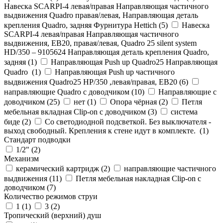
Навеска SCARPI-4 левая/правая Направляющая частичного
выдвижения Quadro правая/левая, Направляющая деталь
крепления Quadro, задняя Фурнитура Hettich (
5
)
Навеска
SCARPI-4 левая/правая Направляющая частичного
выдвижения, ЕВ20, правая/левая, Quadro 25 silent system
HD/350 – 9105624 Направляющая деталь крепления Quadro,
задняя (
1
)
Направляющая Push up Quadro25 Направляющая
Quadro (
1
)
Направляющая Push up частичного
выдвижения Quadro25 НР/350 ,левая/правая, ЕВ20 (
6
)
направляющие Quadro с доводчиком (
10
)
Направляющие с
доводчиком (
25
)
нет (
1
)
Опора чёрная (
2
)
Петля
мебельная вкладная Clip-on с доводчиком (
3
)
система
биде (
2
)
Со светодиодной подсветкой. Без выключателя -
выход свободный. Крепления к стене идут в комплекте. (
1
)
Стандарт подводки
1/2" (
2
)
Механизм
керамический картридж (
2
)
направляющие частичного
выдвижения (
11
)
Петля мебельная накладная Clip-on с
доводчиком (
7
)
Количество режимов струи
1 (
1
)
3 (
2
)
Тропический (верхний) душ