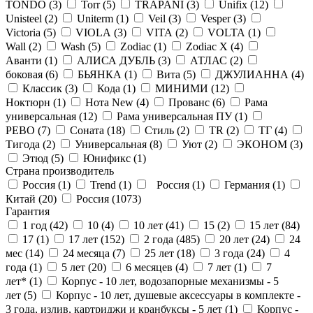
TONDO (
3
)
Torr (
5
)
TRAPANI (
3
)
Unifix (
12
)
Unisteel (
2
)
Uniterm (
1
)
Veil (
3
)
Vesper (
3
)
Victoria (
5
)
VIOLA (
3
)
VITA (
2
)
VOLTA (
1
)
Wall (
2
)
Wash (
5
)
Zodiac (
1
)
Zodiac X (
4
)
Аванти (
1
)
АЛИСА ДУБЛЬ (
3
)
АТЛАС (
2
)
боковая (
6
)
БЬЯНКА (
1
)
Вита (
5
)
ДЖУЛИАННА (
4
)
Классик (
3
)
Кода (
1
)
МИНИМИ (
12
)
Ноктюрн (
1
)
Нота New (
4
)
Прованс (
6
)
Рама
универсальная (
12
)
Рама универсальная ПУ (
1
)
РЕВО (
7
)
Соната (
18
)
Стиль (
2
)
ТR (
2
)
ТГ (
4
)
Тигода (
2
)
Универсальная (
8
)
Уют (
2
)
ЭКОНОМ (
3
)
Этюд (
5
)
Юнификс (
1
)
Страна производитель
Россия (
1
)
Trend (
1
)
Россия (
1
)
Германия (
1
)
Китай (
20
)
Россия (
1073
)
Гарантия
1 год (
42
)
10 (
4
)
10 лет (
41
)
15 (
2
)
15 лет (
84
)
17 (
1
)
17 лет (
152
)
2 года (
485
)
20 лет (
24
)
24
мес (
14
)
24 месяца (
7
)
25 лет (
18
)
3 года (
24
)
4
года (
1
)
5 лет (
20
)
6 месяцев (
4
)
7 лет (
1
)
7
лет* (
1
)
Корпус - 10 лет, водозапорные механизмы - 5
лет (
5
)
Корпус - 10 лет, душевые аксессуары в комплекте -
3 года, излив, картриджи и кранбуксы - 5 лет (
1
)
Корпус -