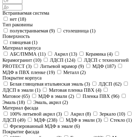
Встраиваемая система
нет (
18
)
Тип раковины
полувстраиваемая (
9
)
столешница (
1
)
Поверхность
глянцевая (
1
)
Материал корпуса
АБС/ПММА (
11
)
Акрил (
13
)
Керамика (
4
)
Керамогранит (
10
)
ЛДСП (
124
)
ЛДСП с технологией
PROTECT (
3
)
Литьевой мрамор (
9
)
МДФ (
187
)
МДФ в ПВХ пленке (
19
)
Металл (
2
)
Покрытие корпуса
Белая глянцевая итальянская эмаль (
3
)
ЛДСП (
62
)
ЛДСП в эмали (
1
)
Матовая пленка ПВХ (
4
)
Матовое (
65
)
МДФ в эмали (
2
)
Пленка ПВХ (
96
)
Эмаль (
18
)
Эмаль, акрил (
2
)
Материал фасада
100% литьевой акрил (
3
)
Акрил (
8
)
Зеркало (
10
)
ЛДСП (
49
)
МДФ (
238
)
МДФ в эмали (
3
)
Стекло (
1
)
Фрезерованный МДФ в эмале (
6
)
Покрытие фасада