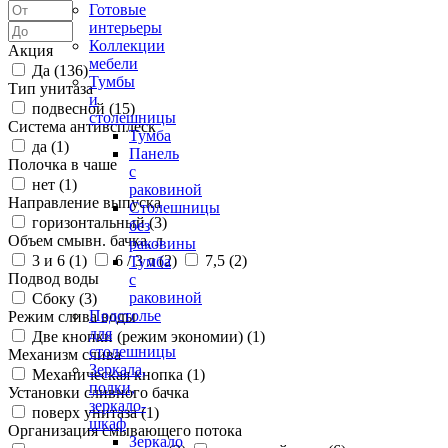
Готовые
интерьеры
Коллекции
Акция
мебели
Да (
136
)
Тумбы
Тип унитаза
и
подвесной (
15
)
столешницы
Система антивсплеск
Тумба
да (
1
)
Панель
Полочка в чаше
с
нет (
1
)
раковиной
Направление выпуска
Столешницы
горизонтальный (
3
)
без
Объем смывн. бачка, л
раковины
3 и 6 (
1
)
6 / 3 л (
2
)
7,5 (
2
)
Тумба
Подвод воды
с
раковиной
Сбоку (
3
)
Подстолье
Режим слива воды
для
Две кнопки (режим экономии) (
1
)
столешницы
Механизм слива
Зеркала,
Механическая кнопка (
1
)
полки,
Установки сливного бачка
зеркало-
поверх унитаза (
1
)
шкаф
Организация смывающего потока
Зеркало