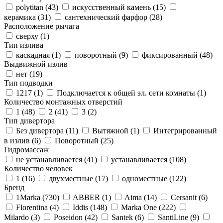
polytitan (
43
)
искусственный камень (
15
)
керамика (
31
)
сантехнический фарфор (
28
)
Расположение рычага
сверху (
1
)
Тип излива
каскадная (
1
)
поворотный (
9
)
фиксированный (
48
)
Выдвижной излив
нет (
19
)
Тип подводки
1217 (
1
)
Подключается к общей эл. сети комнаты (
1
)
Количество монтажных отверстий
1 (
48
)
2 (
41
)
3 (
2
)
Тип дивертора
Без дивертора (
11
)
Вытяжной (
1
)
Интегрированный
в излив (
6
)
Поворотный (
25
)
Гидромассаж
не устанавливается (
41
)
устанавливается (
108
)
Количество человек
1 (
16
)
двухместные (
17
)
одноместные (
122
)
Бренд
1Marka (
730
)
ABBER (
1
)
Aima (
14
)
Cersanit (
6
)
Florentina (
4
)
Iddis (
148
)
Marka One (
222
)
Milardo (
3
)
Poseidon (
42
)
Santek (
6
)
SantiLine (
9
)