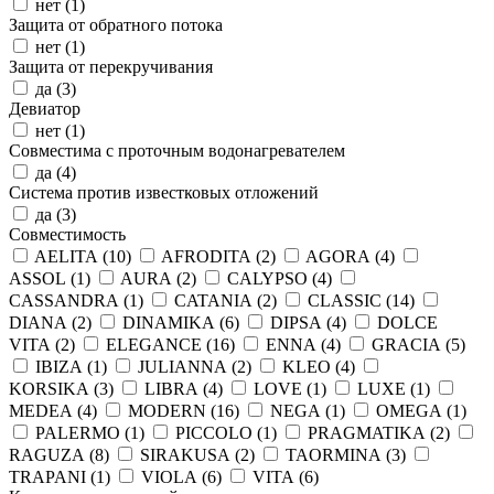
нет (
1
)
Защита от обратного потока
нет (
1
)
Защита от перекручивания
да (
3
)
Девиатор
нет (
1
)
Совместима с проточным водонагревателем
да (
4
)
Система против известковых отложений
да (
3
)
Совместимость
AELITA (
10
)
AFRODITA (
2
)
AGORA (
4
)
ASSOL (
1
)
AURA (
2
)
CALYPSO (
4
)
CASSANDRA (
1
)
CATANIA (
2
)
CLASSIC (
14
)
DIANA (
2
)
DINAMIKA (
6
)
DIPSA (
4
)
DOLCE
VITA (
2
)
ELEGANCE (
16
)
ENNA (
4
)
GRACIA (
5
)
IBIZA (
1
)
JULIANNA (
2
)
KLEO (
4
)
KORSIKA (
3
)
LIBRA (
4
)
LOVE (
1
)
LUXE (
1
)
MEDEA (
4
)
MODERN (
16
)
NEGA (
1
)
OMEGA (
1
)
PALERMO (
1
)
PICCOLO (
1
)
PRAGMATIKA (
2
)
RAGUZA (
8
)
SIRAKUSA (
2
)
TAORMINA (
3
)
TRAPANI (
1
)
VIOLA (
6
)
VITA (
6
)