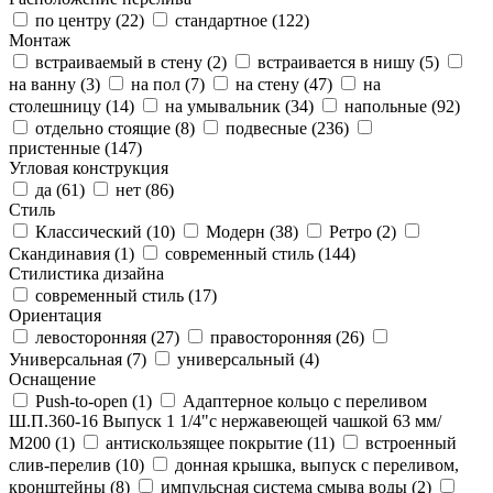
по центру (
22
)
стандартное (
122
)
Монтаж
встраиваемый в стену (
2
)
встраивается в нишу (
5
)
на ванну (
3
)
на пол (
7
)
на стену (
47
)
на
столешницу (
14
)
на умывальник (
34
)
напольные (
92
)
отдельно стоящие (
8
)
подвесные (
236
)
пристенные (
147
)
Угловая конструкция
да (
61
)
нет (
86
)
Стиль
Классический (
10
)
Модерн (
38
)
Ретро (
2
)
Скандинавия (
1
)
современный стиль (
144
)
Стилистика дизайна
современный стиль (
17
)
Ориентация
левосторонняя (
27
)
правосторонняя (
26
)
Универсальная (
7
)
универсальный (
4
)
Оснащение
Push-to-open (
1
)
Адаптерное кольцо с переливом
Ш.П.360-16 Выпуск 1 1/4"с нержавеющей чашкой 63 мм/
М200 (
1
)
антискользящее покрытие (
11
)
встроенный
слив-перелив (
10
)
донная крышка, выпуск с переливом,
кронштейны (
8
)
импульсная система смыва воды (
2
)