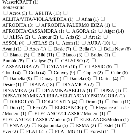
WasserKRAFT (
1
)
Коллекция
Acros (
3
)
AELITA (
13
)
AELITA/VITA/VIOLA/MEDEA (
1
)
Afina (
1
)
AFRODITA (
3
)
AFRODITA PALERMO IBIZA (
1
)
AFRODITA/CASSANDRA (
1
)
AGORA (
2
)
Aiger (
14
)
ALISA (
2
)
Amour (
2
)
Aris (
2
)
Art (
2
)
ASSOL (
4
)
ATLAS (
3
)
Atom (
1
)
AURA (
10
)
Avanti (
1
)
Axes (
1
)
Basic (
7
)
Bella (
1
)
Bella New (
6
)
Bianca (
5
)
Bild (
11
)
Blanco (
3
)
Bridge (
1
)
Bumble (
8
)
Calipso (
3
)
CALYPSO (
2
)
CASSANDRA (
2
)
CATANIA (
10
)
CLASSIC (
6
)
Cloud (
4
)
Coda (
4
)
Convey (
9
)
Copter (
2
)
Cube (
6
)
Damelia (
9
)
Danaya (
2
)
Daniela (
3
)
Darina (
4
)
Desire (
1
)
DIANA (
18
)
DINAMICA (
2
)
DINAMIKA (
2
)
DINAMIKA/AELITA (
1
)
DIPSA (
1
)
DIPSA/DINAMIKA/LIBRA/AELITA/CALYPSO/AGORA (
1
)
DIRECT (
5
)
DOLCE VITA (
4
)
Drum (
1
)
Duna (
11
)
Duo (
1
)
Eco (
2
)
ELEGANCE (
9
)
Elegance /Classic
/ Modern (
1
)
ELEGANCE/CLASSIC/ Modern (
1
)
ELEGANCE/CLASSIC/Modern (
5
)
ELEGANCE/Modern (
1
)
ENNA (
2
)
Ergonomika (
5
)
ESMA (
2
)
Estel (
1
)
Ever (
2
)
FLAT (
21
)
FLAT MG (
1
)
Forest (
1
)