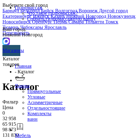
Выберите свой город
Гидромассаж
Барнаул
Белгород
Бийск
Волгоград
Воронеж
Другой город
Что такое гидромассаж?
Екатеринбург
Ижевск
Казань
Нижний Новгород
Новокузнецк
Собрать гидромассажную ванну
Новосибирск
Оренбург
Пермь
Самара
Тольятти
Томск
Тюмень
Чебоксары
Ярославль
Ваш город:
Перезвонить
Нижний Новгород
Магазины
Каталог
товаров
Главная
- Каталог
Каталог
Ванны
Прямоугольные
Угловые
Фильтр
Асимметричные
Цена
Отдельностоящие
0
Комплекты
32 958
ванн
65 915
98 873
131 830
Мебель