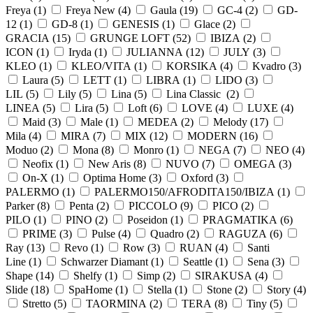
Freya (
1
)
Freya New (
4
)
Gaula (
19
)
GC-4 (
2
)
GD-
12 (
1
)
GD-8 (
1
)
GENESIS (
1
)
Glace (
2
)
GRACIA (
15
)
GRUNGE LOFT (
52
)
IBIZA (
2
)
ICON (
1
)
Iryda (
1
)
JULIANNA (
12
)
JULY (
3
)
KLEO (
1
)
KLEO/VITA (
1
)
KORSIKA (
4
)
Kvadro (
3
)
Laura (
5
)
LETT (
1
)
LIBRA (
1
)
LIDO (
3
)
LIL (
5
)
Lily (
5
)
Lina (
5
)
Lina Classic (
2
)
LINEA (
5
)
Lira (
5
)
Loft (
6
)
LOVE (
4
)
LUXE (
4
)
Maid (
3
)
Male (
1
)
MEDEA (
2
)
Melody (
17
)
Mila (
4
)
MIRA (
7
)
MIX (
12
)
MODERN (
16
)
Moduo (
2
)
Mona (
8
)
Monro (
1
)
NEGA (
7
)
NEO (
4
)
Neofix (
1
)
New Aris (
8
)
NUVO (
7
)
OMEGA (
3
)
On-X (
1
)
Optima Home (
3
)
Oxford (
3
)
PALERMO (
1
)
PALERMO150/AFRODITA150/IBIZA (
1
)
Parker (
8
)
Penta (
2
)
PICCOLO (
9
)
PICO (
2
)
PILO (
1
)
PINO (
2
)
Poseidon (
1
)
PRAGMATIKA (
6
)
PRIME (
3
)
Pulse (
4
)
Quadro (
2
)
RAGUZA (
6
)
Ray (
13
)
Revo (
1
)
Row (
3
)
RUAN (
4
)
Santi
Line (
1
)
Schwarzer Diamant (
1
)
Seattle (
1
)
Sena (
3
)
Shape (
14
)
Shelfy (
1
)
Simp (
2
)
SIRAKUSA (
4
)
Slide (
18
)
SpaHome (
1
)
Stella (
1
)
Stone (
2
)
Story (
4
)
Stretto (
5
)
TAORMINA (
2
)
TERA (
8
)
Tiny (
5
)