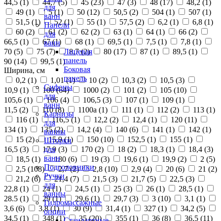
44,5 (
1
)
44,7 (
5
)
45 (
23
)
47 (
3
)
48 (
17
)
48,2 (
1
)
для
49 (
1
)
5 (
1
)
50 (
12
)
50,5 (
2
)
504 (
1
)
507 (
1
)
ванн
51,5 (
1
)
52 (
1
)
55 (
1
)
57,5 (
2
)
6,2 (
1
)
6,8 (
1
)
Панели
60 (
2
)
61 (
2
)
62 (
2
)
63 (
1
)
64 (
1
)
66 (
2
)
для
66,5 (
1
)
67 (
1
)
68 (
1
)
69,5 (
1
)
7,5 (
1
)
7,8 (
1
)
ванн
70 (
5
)
75 (
7
)
8,7 (
2
)
80 (
17
)
87 (
1
)
89,5 (
1
)
Лицевая
панель
90 (
14
)
99,5 (
1
)
Боковая
Ширина, см
панель
0,2 (
1
)
1,01 (
1
)
10 (
2
)
10,3 (
2
)
10,5 (
3
)
Сифоны
10,9 (
1
)
100 (
64
)
1000 (
2
)
101 (
2
)
105 (
10
)
для
105,6 (
1
)
106 (
4
)
106,5 (
3
)
107 (
1
)
109 (
1
)
ванн
11,5 (
2
)
110 (
8
)
1100а (
1
)
111 (
1
)
112 (
2
)
113 (
1
)
Карнизы
116 (
1
)
116,5 (
1
)
12,2 (
2
)
12,4 (
1
)
120 (
11
)
для
134 (
1
)
135 (
2
)
14,2 (
4
)
140 (
6
)
141 (
1
)
142 (
1
)
ванны
15 (
2
)
15,9 (
1
)
150 (
10
)
152,5 (
1
)
155 (
1
)
Шторки
16,5 (
3
)
17,9 (
3
)
170 (
2
)
18 (
2
)
18,3 (
1
)
18,4 (
3
)
для
ванн
18,5 (
1
)
180 (
6
)
19 (
3
)
19,6 (
1
)
19,9 (
2
)
2 (
5
)
Подголовники
2,5 (
108
)
2,7 (
2
)
2,8 (
10
)
2,9 (
4
)
20 (
6
)
21 (
2
)
Ручки
21,2 (
6
)
21,4 (
7
)
21,5 (
3
)
21,7 (
5
)
22,5 (
3
)
для
22,8 (
1
)
24 (
1
)
24,5 (
1
)
25 (
3
)
26 (
1
)
28,5 (
1
)
ванны
28.5 (
1
)
29 (
1
)
29,6 (
1
)
29,7 (
3
)
3 (
10
)
3,1 (
1
)
Гидромассажные
3,6 (
6
)
3,8 (
1
)
30 (
9
)
31,4 (
1
)
327 (
1
)
34,2 (
5
)
опции
34,5 (
1
)
348 (
1
)
35 (
20
)
355 (
1
)
36 (
8
)
36,5 (
11
)
Стандартные