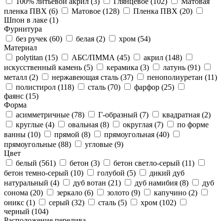
100% литьевой акрил (
3
)
Глянцевое (
102
)
Матовая
пленка ПВХ (
6
)
Матовое (
128
)
Пленка ПВХ (
20
)
Шпон в лаке (
1
)
Фурнитура
без ручек (
60
)
белая (
2
)
хром (
54
)
Материал
polytitan (
15
)
АБС/ПММА (
45
)
акрил (
148
)
искусственный камень (
5
)
керамика (
3
)
латунь (
91
)
металл (
2
)
нержавеющая сталь (
37
)
пенополиуретан (
11
)
полистирол (
118
)
сталь (
70
)
фарфор (
25
)
фаянс (
15
)
Форма
асимметричные (
78
)
Г-образный (
7
)
квадратная (
2
)
круглые (
4
)
овальная (
8
)
округлая (
7
)
по форме
ванны (
10
)
прямой (
8
)
прямоугольная (
40
)
прямоугольные (
88
)
угловые (
9
)
Цвет
белый (
561
)
бетон (
3
)
бетон светло-серый (
11
)
бетон темно-серый (
10
)
голубой (
5
)
дикий дуб
натуральный (
4
)
дуб вотан (
21
)
дуб намибия (
8
)
дуб
сонома (
20
)
зеркало (
6
)
золото (
9
)
капучино (
2
)
оникс (
1
)
серый (
32
)
сталь (
5
)
хром (
102
)
черный (
104
)
Расположение перелива