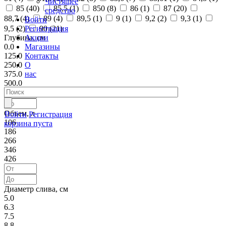
Чистящее
85 (
40
)
85,5 (
1
)
850 (
8
)
86 (
1
)
87 (
20
)
средство
88,7 (
4
)
89 (
4
)
89,5 (
1
)
9 (
1
)
9,2 (
2
)
9,3 (
1
)
Войти
Регистрация
9,5 (
2
)
90 (
21
)
Акции
Глубина, см
Магазины
0.0
Контакты
125.0
О
250.0
нас
375.0
500.0
Объем, л
Войти
Регистрация
106
корзина пуста
186
266
346
426
Диаметр слива, см
5.0
6.3
7.5
8.8