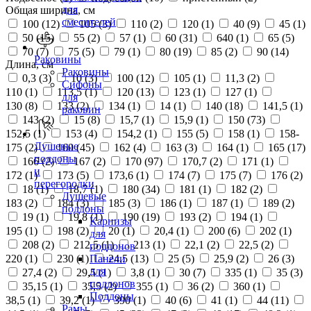
для
Общая ширина, см
смесителей
100 (
12
)
105 (
3
)
110 (
2
)
120 (
1
)
40 (
9
)
45 (
1
)
50 (
15
)
55 (
2
)
57 (
1
)
60 (
31
)
640 (
1
)
65 (
5
)
70 (
7
)
75 (
5
)
79 (
1
)
80 (
19
)
85 (
2
)
90 (
14
)
Раковины
Длина, см
Раковины
0,3 (
3
)
10 (
3
)
100 (
12
)
105 (
1
)
11,3 (
2
)
Сифоны
110 (
1
)
113,5 (
1
)
120 (
13
)
123 (
1
)
127 (
1
)
для
130 (
8
)
133 (
2
)
134 (
1
)
14 (
1
)
140 (
18
)
141,5 (
1
)
раковин
143 (
2
)
15 (
8
)
15,7 (
1
)
15,9 (
1
)
150 (
73
)
152,5 (
1
)
153 (
4
)
154,2 (
1
)
155 (
5
)
158 (
1
)
158-
Душевые
175 (
2
)
160 (
45
)
162 (
4
)
163 (
3
)
164 (
1
)
165 (
17
)
поддоны
166 (
2
)
167 (
2
)
170 (
97
)
170,7 (
2
)
171 (
1
)
и
172 (
1
)
173 (
5
)
173,6 (
1
)
174 (
7
)
175 (
7
)
176 (
2
)
перегородки
18 (
1
)
18,7 (
1
)
180 (
34
)
181 (
1
)
182 (
2
)
Душевые
183 (
2
)
184 (
3
)
185 (
3
)
186 (
1
)
187 (
1
)
189 (
2
)
поддоны
19 (
1
)
19,8 (
1
)
190 (
19
)
193 (
2
)
194 (
1
)
Карнизы
195 (
1
)
198 (
2
)
20 (
1
)
20,4 (
1
)
200 (
6
)
202 (
1
)
для
208 (
2
)
212,5 (
1
)
213 (
1
)
22,1 (
2
)
22,5 (
2
)
поддонов
220 (
1
)
230 (
1
)
24,5 (
13
)
25 (
5
)
25,9 (
2
)
26 (
3
)
Панели
для
27,4 (
2
)
29,5 (
1
)
3,8 (
1
)
30 (
7
)
335 (
1
)
35 (
3
)
поддонов
35,15 (
1
)
35,5 (
2
)
355 (
1
)
36 (
2
)
360 (
1
)
Поддоны
38,5 (
1
)
39,2 (
1
)
390 (
1
)
40 (
6
)
41 (
1
)
44 (
11
)
Рамы