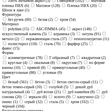
100% литьевой акрил (
3
)
Глянцевое (
102
)
Матовая
пленка ПВХ (
6
)
Матовое (
128
)
Пленка ПВХ (
20
)
Шпон в лаке (
1
)
Фурнитура
без ручек (
60
)
белая (
2
)
хром (
54
)
Материал
polytitan (
15
)
АБС/ПММА (
45
)
акрил (
148
)
искусственный камень (
5
)
керамика (
3
)
латунь (
91
)
металл (
2
)
нержавеющая сталь (
37
)
пенополиуретан (
11
)
полистирол (
118
)
сталь (
70
)
фарфор (
25
)
фаянс (
15
)
Форма
асимметричные (
78
)
Г-образный (
7
)
квадратная (
2
)
круглые (
4
)
овальная (
8
)
округлая (
7
)
по форме
ванны (
10
)
прямой (
8
)
прямоугольная (
40
)
прямоугольные (
88
)
угловые (
9
)
Цвет
белый (
561
)
бетон (
3
)
бетон светло-серый (
11
)
бетон темно-серый (
10
)
голубой (
5
)
дикий дуб
натуральный (
4
)
дуб вотан (
21
)
дуб намибия (
8
)
дуб
сонома (
20
)
зеркало (
6
)
золото (
9
)
капучино (
2
)
оникс (
1
)
серый (
32
)
сталь (
5
)
хром (
102
)
черный (
104
)
Расположение перелива