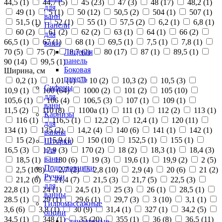
44,5 (
1
)
44,7 (
5
)
45 (
23
)
47 (
3
)
48 (
17
)
48,2 (
1
)
для
49 (
1
)
5 (
1
)
50 (
12
)
50,5 (
2
)
504 (
1
)
507 (
1
)
ванн
51,5 (
1
)
52 (
1
)
55 (
1
)
57,5 (
2
)
6,2 (
1
)
6,8 (
1
)
Панели
60 (
2
)
61 (
2
)
62 (
2
)
63 (
1
)
64 (
1
)
66 (
2
)
для
66,5 (
1
)
67 (
1
)
68 (
1
)
69,5 (
1
)
7,5 (
1
)
7,8 (
1
)
ванн
70 (
5
)
75 (
7
)
8,7 (
2
)
80 (
17
)
87 (
1
)
89,5 (
1
)
Лицевая
панель
90 (
14
)
99,5 (
1
)
Боковая
Ширина, см
панель
0,2 (
1
)
1,01 (
1
)
10 (
2
)
10,3 (
2
)
10,5 (
3
)
Сифоны
10,9 (
1
)
100 (
64
)
1000 (
2
)
101 (
2
)
105 (
10
)
для
105,6 (
1
)
106 (
4
)
106,5 (
3
)
107 (
1
)
109 (
1
)
ванн
11,5 (
2
)
110 (
8
)
1100а (
1
)
111 (
1
)
112 (
2
)
113 (
1
)
Карнизы
116 (
1
)
116,5 (
1
)
12,2 (
2
)
12,4 (
1
)
120 (
11
)
для
134 (
1
)
135 (
2
)
14,2 (
4
)
140 (
6
)
141 (
1
)
142 (
1
)
ванны
15 (
2
)
15,9 (
1
)
150 (
10
)
152,5 (
1
)
155 (
1
)
Шторки
16,5 (
3
)
17,9 (
3
)
170 (
2
)
18 (
2
)
18,3 (
1
)
18,4 (
3
)
для
ванн
18,5 (
1
)
180 (
6
)
19 (
3
)
19,6 (
1
)
19,9 (
2
)
2 (
5
)
Подголовники
2,5 (
108
)
2,7 (
2
)
2,8 (
10
)
2,9 (
4
)
20 (
6
)
21 (
2
)
Ручки
21,2 (
6
)
21,4 (
7
)
21,5 (
3
)
21,7 (
5
)
22,5 (
3
)
для
22,8 (
1
)
24 (
1
)
24,5 (
1
)
25 (
3
)
26 (
1
)
28,5 (
1
)
ванны
28.5 (
1
)
29 (
1
)
29,6 (
1
)
29,7 (
3
)
3 (
10
)
3,1 (
1
)
Гидромассажные
3,6 (
6
)
3,8 (
1
)
30 (
9
)
31,4 (
1
)
327 (
1
)
34,2 (
5
)
опции
34,5 (
1
)
348 (
1
)
35 (
20
)
355 (
1
)
36 (
8
)
36,5 (
11
)
Стандартные