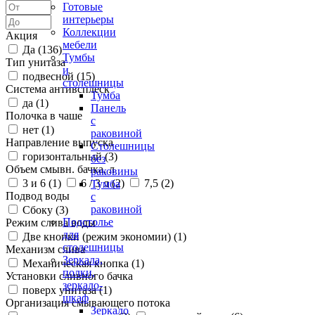
Готовые
интерьеры
Коллекции
Акция
мебели
Да (
136
)
Тумбы
Тип унитаза
и
подвесной (
15
)
столешницы
Система антивсплеск
Тумба
да (
1
)
Панель
Полочка в чаше
с
нет (
1
)
раковиной
Направление выпуска
Столешницы
горизонтальный (
3
)
без
Объем смывн. бачка, л
раковины
3 и 6 (
1
)
6 / 3 л (
2
)
7,5 (
2
)
Тумба
Подвод воды
с
раковиной
Сбоку (
3
)
Подстолье
Режим слива воды
для
Две кнопки (режим экономии) (
1
)
столешницы
Механизм слива
Зеркала,
Механическая кнопка (
1
)
полки,
Установки сливного бачка
зеркало-
поверх унитаза (
1
)
шкаф
Организация смывающего потока
Зеркало