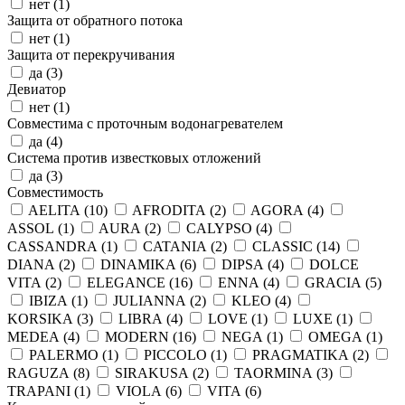
нет (
1
)
Защита от обратного потока
нет (
1
)
Защита от перекручивания
да (
3
)
Девиатор
нет (
1
)
Совместима с проточным водонагревателем
да (
4
)
Система против известковых отложений
да (
3
)
Совместимость
AELITA (
10
)
AFRODITA (
2
)
AGORA (
4
)
ASSOL (
1
)
AURA (
2
)
CALYPSO (
4
)
CASSANDRA (
1
)
CATANIA (
2
)
CLASSIC (
14
)
DIANA (
2
)
DINAMIKA (
6
)
DIPSA (
4
)
DOLCE
VITA (
2
)
ELEGANCE (
16
)
ENNA (
4
)
GRACIA (
5
)
IBIZA (
1
)
JULIANNA (
2
)
KLEO (
4
)
KORSIKA (
3
)
LIBRA (
4
)
LOVE (
1
)
LUXE (
1
)
MEDEA (
4
)
MODERN (
16
)
NEGA (
1
)
OMEGA (
1
)
PALERMO (
1
)
PICCOLO (
1
)
PRAGMATIKA (
2
)
RAGUZA (
8
)
SIRAKUSA (
2
)
TAORMINA (
3
)
TRAPANI (
1
)
VIOLA (
6
)
VITA (
6
)