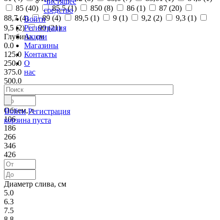
Чистящее
85 (
40
)
85,5 (
1
)
850 (
8
)
86 (
1
)
87 (
20
)
средство
88,7 (
4
)
89 (
4
)
89,5 (
1
)
9 (
1
)
9,2 (
2
)
9,3 (
1
)
Войти
Регистрация
9,5 (
2
)
90 (
21
)
Акции
Глубина, см
Магазины
0.0
Контакты
125.0
О
250.0
нас
375.0
500.0
Объем, л
Войти
Регистрация
106
корзина пуста
186
266
346
426
Диаметр слива, см
5.0
6.3
7.5
8.8