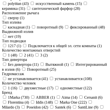
polytitan (
43
)
искусственный камень (
15
)
керамика (
31
)
сантехнический фарфор (
28
)
Расположение рычага
сверху (
1
)
Тип излива
каскадная (
1
)
поворотный (
9
)
фиксированный (
48
)
Выдвижной излив
нет (
19
)
Тип подводки
1217 (
1
)
Подключается к общей эл. сети комнаты (
1
)
Количество монтажных отверстий
1 (
48
)
2 (
41
)
3 (
2
)
Тип дивертора
Без дивертора (
11
)
Вытяжной (
1
)
Интегрированный
в излив (
6
)
Поворотный (
25
)
Гидромассаж
не устанавливается (
41
)
устанавливается (
108
)
Количество человек
1 (
16
)
двухместные (
17
)
одноместные (
122
)
Бренд
1Marka (
730
)
ABBER (
1
)
Aima (
14
)
Cersanit (
6
)
Florentina (
4
)
Iddis (
148
)
Marka One (
222
)
Milardo (
3
)
Poseidon (
42
)
Santek (
6
)
SantiLine (
9
)