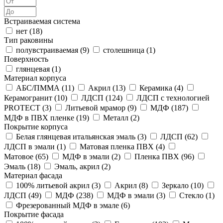
Встраиваемая система
нет (
18
)
Тип раковины
полувстраиваемая (
9
)
столешница (
1
)
Поверхность
глянцевая (
1
)
Материал корпуса
АБС/ПММА (
11
)
Акрил (
13
)
Керамика (
4
)
Керамогранит (
10
)
ЛДСП (
124
)
ЛДСП с технологией
PROTECT (
3
)
Литьевой мрамор (
9
)
МДФ (
187
)
МДФ в ПВХ пленке (
19
)
Металл (
2
)
Покрытие корпуса
Белая глянцевая итальянская эмаль (
3
)
ЛДСП (
62
)
ЛДСП в эмали (
1
)
Матовая пленка ПВХ (
4
)
Матовое (
65
)
МДФ в эмали (
2
)
Пленка ПВХ (
96
)
Эмаль (
18
)
Эмаль, акрил (
2
)
Материал фасада
100% литьевой акрил (
3
)
Акрил (
8
)
Зеркало (
10
)
ЛДСП (
49
)
МДФ (
238
)
МДФ в эмали (
3
)
Стекло (
1
)
Фрезерованный МДФ в эмале (
6
)
Покрытие фасада