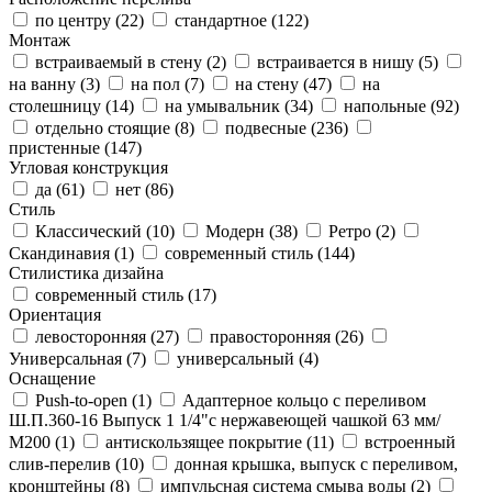
по центру (
22
)
стандартное (
122
)
Монтаж
встраиваемый в стену (
2
)
встраивается в нишу (
5
)
на ванну (
3
)
на пол (
7
)
на стену (
47
)
на
столешницу (
14
)
на умывальник (
34
)
напольные (
92
)
отдельно стоящие (
8
)
подвесные (
236
)
пристенные (
147
)
Угловая конструкция
да (
61
)
нет (
86
)
Стиль
Классический (
10
)
Модерн (
38
)
Ретро (
2
)
Скандинавия (
1
)
современный стиль (
144
)
Стилистика дизайна
современный стиль (
17
)
Ориентация
левосторонняя (
27
)
правосторонняя (
26
)
Универсальная (
7
)
универсальный (
4
)
Оснащение
Push-to-open (
1
)
Адаптерное кольцо с переливом
Ш.П.360-16 Выпуск 1 1/4"с нержавеющей чашкой 63 мм/
М200 (
1
)
антискользящее покрытие (
11
)
встроенный
слив-перелив (
10
)
донная крышка, выпуск с переливом,
кронштейны (
8
)
импульсная система смыва воды (
2
)