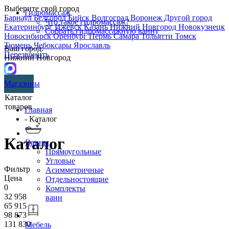
Выберите свой город
Гидромассаж
Барнаул
Белгород
Бийск
Волгоград
Воронеж
Другой город
Что такое гидромассаж?
Екатеринбург
Ижевск
Казань
Нижний Новгород
Новокузнецк
Собрать гидромассажную ванну
Новосибирск
Оренбург
Пермь
Самара
Тольятти
Томск
Тюмень
Чебоксары
Ярославль
Ваш город:
Перезвонить
Нижний Новгород
Магазины
Каталог
товаров
Главная
- Каталог
Каталог
Ванны
Прямоугольные
Угловые
Фильтр
Асимметричные
Цена
Отдельностоящие
0
Комплекты
32 958
ванн
65 915
98 873
131 830
Мебель