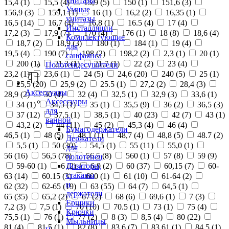
унитазы
15,4 (
1
)
15,5 (
4
)
15,9 (
5
)
150 (
1
)
151,6 (
3
)
Умные
156,9 (
3
)
159,1 (
1
)
16 (
1
)
16,2 (
2
)
16,35 (
1
)
унитазы
16,5 (
14
)
16,7 (
4
)
16,8 (
1
)
16.5 (
4
)
17 (
4
)
Инсталляции
17,2 (
3
)
17,9 (
7
)
170 (
4
)
176 (
1
)
18 (
8
)
18,6 (
4
)
Комплектующие
18,7 (
2
)
18,9 (
3
)
180 (
1
)
184 (
1
)
19 (
4
)
для
19,5 (
4
)
190 (
7
)
198 (
2
)
198,2 (
2
)
2,3 (
1
)
20 (
1
)
санфаянса
200 (
1
)
21,3 (
1
)
21,7 (
1
)
22 (
2
)
23 (
4
)
Полотенцесушители
23,2 (
1
)
23,6 (
1
)
24 (
5
)
24,6 (
20
)
240 (
5
)
25 (
1
)
25,5 (
20
)
25,9 (
2
)
25.5 (
1
)
27,2 (
2
)
28,4 (
3
)
Аксессуары
28,9 (
2
)
30 (
4
)
32 (
4
)
32,5 (
1
)
32,9 (
3
)
33,6 (
1
)
Аксессуары
34 (
1
)
34,5 (
1
)
35 (
1
)
35,5 (
9
)
36 (
2
)
36,5 (
3
)
для
37 (
12
)
37,5 (
1
)
38,5 (
1
)
40 (
23
)
42 (
7
)
43 (
1
)
ванной
43,2 (
2
)
44 (
11
)
45 (
2
)
45,3 (
4
)
46 (
4
)
Бумагодержатели
46,5 (
1
)
48 (
5
)
48,1 (
1
)
48,7 (
4
)
48,8 (
5
)
48.7 (
2
)
Держатели
5,5 (
1
)
50 (
30
)
54,5 (
1
)
55 (
11
)
55,0 (
1
)
для
56 (
16
)
56,5 (
78
)
56.5 (
8
)
560 (
1
)
57 (
8
)
59 (
9
)
полотенец
Дозаторы,
59-60 (
1
)
6 (
2
)
6,9 (
2
)
60 (
37
)
60,15 (
7
)
60-
стаканы
63 (
14
)
60.15 (
3
)
600 (
1
)
61 (
10
)
61-64 (
2
)
и
62 (
32
)
62-65 (
19
)
63 (
55
)
64 (
7
)
64,5 (
1
)
держатели
65 (
35
)
65,2 (
2
)
67 (
2
)
68 (
6
)
69,6 (
1
)
7 (
3
)
Ершики
7,2 (
3
)
7,5 (
1
)
70 (
10
)
70.5 (
1
)
73 (
1
)
75 (
4
)
Крючки
75,5 (
1
)
76 (
1
)
77 (
2
)
8 (
3
)
8,5 (
4
)
80 (
22
)
Мыльницы
81 (
4
)
81,5 (
1
)
82 (
8
)
83,6 (
7
)
83,61 (
1
)
84,5 (
1
)