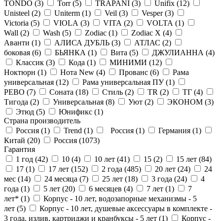
TONDO (
3
)
Torr (
5
)
TRAPANI (
3
)
Unifix (
12
)
Unisteel (
2
)
Uniterm (
1
)
Veil (
3
)
Vesper (
3
)
Victoria (
5
)
VIOLA (
3
)
VITA (
2
)
VOLTA (
1
)
Wall (
2
)
Wash (
5
)
Zodiac (
1
)
Zodiac X (
4
)
Аванти (
1
)
АЛИСА ДУБЛЬ (
3
)
АТЛАС (
2
)
боковая (
6
)
БЬЯНКА (
1
)
Вита (
5
)
ДЖУЛИАННА (
4
)
Классик (
3
)
Кода (
1
)
МИНИМИ (
12
)
Ноктюрн (
1
)
Нота New (
4
)
Прованс (
6
)
Рама
универсальная (
12
)
Рама универсальная ПУ (
1
)
РЕВО (
7
)
Соната (
18
)
Стиль (
2
)
ТR (
2
)
ТГ (
4
)
Тигода (
2
)
Универсальная (
8
)
Уют (
2
)
ЭКОНОМ (
3
)
Этюд (
5
)
Юнификс (
1
)
Страна производитель
Россия (
1
)
Trend (
1
)
Россия (
1
)
Германия (
1
)
Китай (
20
)
Россия (
1073
)
Гарантия
1 год (
42
)
10 (
4
)
10 лет (
41
)
15 (
2
)
15 лет (
84
)
17 (
1
)
17 лет (
152
)
2 года (
485
)
20 лет (
24
)
24
мес (
14
)
24 месяца (
7
)
25 лет (
18
)
3 года (
24
)
4
года (
1
)
5 лет (
20
)
6 месяцев (
4
)
7 лет (
1
)
7
лет* (
1
)
Корпус - 10 лет, водозапорные механизмы - 5
лет (
5
)
Корпус - 10 лет, душевые аксессуары в комплекте -
3 года, излив, картриджи и кранбуксы - 5 лет (
1
)
Корпус -