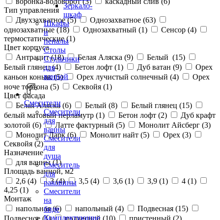
воронка-водоворот (
3
)
каскадный слив (
6
)
Зеркало-
Тип управления
шкаф
Двухзахватное (
5
)
Однозахватное (
63
)
Шкафы
однозахватные (
18
)
Однозахватный (
1
)
Сенсор (
4
)
и
термостатические (
1
)
пеналы
Цвет корпуса
Столы
Антрацит (
18
)
Белая Аляска (
9
)
Белый (
15
)
Стульчики
Белый глянец (
4
)
Бетон лофт (
1
)
Дуб ватан (
9
)
Орех
для
ванной
каньон коньяк (
5
)
Орех лучистый солнечный (
4
)
Орех
ноче тортона (
5
)
Секвойя (
1
)
Цвет фасада
Смесители
Белая Аляска (
6
)
Белый (
8
)
Белый глянец (
15
)
Смесители
белый матовый перламутр (
1
)
Бетон лофт (
2
)
Дуб крафт
для
золотой (
6
)
Латте фактурный (
5
)
Монолит Айсберг (
3
)
ванны
Монолит Дарк (
6
)
Монолит найт (
5
)
Орех (
3
)
Смесители
Секвойя (
2
)
для
Назначение
душа
для ванны (
1
)
Смеситель
Площадь ванной, м2
для
2,6 (
4
)
3 (
4
)
3,5 (
4
)
3,6 (
1
)
3,9 (
1
)
4 (
1
)
раковины
4,25 (
1
)
Смесители
Монтаж
на
напольная (
6
)
напольный (
4
)
Подвесная (
15
)
биде
Комплектующие
Подвесное (
1
)
подвесной (
10
)
пристенный (
2
)