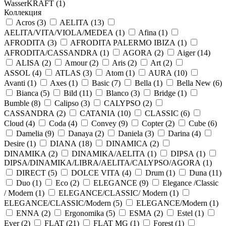
WasserKRAFT (
1
)
Коллекция
Acros (
3
)
AELITA (
13
)
AELITA/VITA/VIOLA/MEDEA (
1
)
Afina (
1
)
AFRODITA (
3
)
AFRODITA PALERMO IBIZA (
1
)
AFRODITA/CASSANDRA (
1
)
AGORA (
2
)
Aiger (
14
)
ALISA (
2
)
Amour (
2
)
Aris (
2
)
Art (
2
)
ASSOL (
4
)
ATLAS (
3
)
Atom (
1
)
AURA (
10
)
Avanti (
1
)
Axes (
1
)
Basic (
7
)
Bella (
1
)
Bella New (
6
)
Bianca (
5
)
Bild (
11
)
Blanco (
3
)
Bridge (
1
)
Bumble (
8
)
Calipso (
3
)
CALYPSO (
2
)
CASSANDRA (
2
)
CATANIA (
10
)
CLASSIC (
6
)
Cloud (
4
)
Coda (
4
)
Convey (
9
)
Copter (
2
)
Cube (
6
)
Damelia (
9
)
Danaya (
2
)
Daniela (
3
)
Darina (
4
)
Desire (
1
)
DIANA (
18
)
DINAMICA (
2
)
DINAMIKA (
2
)
DINAMIKA/AELITA (
1
)
DIPSA (
1
)
DIPSA/DINAMIKA/LIBRA/AELITA/CALYPSO/AGORA (
1
)
DIRECT (
5
)
DOLCE VITA (
4
)
Drum (
1
)
Duna (
11
)
Duo (
1
)
Eco (
2
)
ELEGANCE (
9
)
Elegance /Classic
/ Modern (
1
)
ELEGANCE/CLASSIC/ Modern (
1
)
ELEGANCE/CLASSIC/Modern (
5
)
ELEGANCE/Modern (
1
)
ENNA (
2
)
Ergonomika (
5
)
ESMA (
2
)
Estel (
1
)
Ever (
2
)
FLAT (
21
)
FLAT MG (
1
)
Forest (
1
)