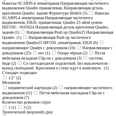
Навеска SCARPI-4 левая/правая Направляющая частичного
выдвижения Quadro правая/левая, Направляющая деталь
крепления Quadro, задняя Фурнитура Hettich (
5
)
Навеска
SCARPI-4 левая/правая Направляющая частичного
выдвижения, ЕВ20, правая/левая, Quadro 25 silent system
HD/350 – 9105624 Направляющая деталь крепления Quadro,
задняя (
1
)
Направляющая Push up Quadro25 Направляющая
Quadro (
1
)
Направляющая Push up частичного
выдвижения Quadro25 НР/350 ,левая/правая, ЕВ20 (
6
)
направляющие Quadro с доводчиком (
10
)
Направляющие с
доводчиком (
25
)
нет (
1
)
Опора чёрная (
2
)
Петля
мебельная вкладная Clip-on с доводчиком (
3
)
система
биде (
2
)
Со светодиодной подсветкой. Без выключателя -
выход свободный. Крепления к стене идут в комплекте. (
1
)
Стандарт подводки
1/2" (
2
)
Механизм
керамический картридж (
2
)
направляющие частичного
выдвижения (
11
)
Петля мебельная накладная Clip-on с
доводчиком (
7
)
Количество режимов струи
1 (
1
)
3 (
2
)
Тропический (верхний) душ