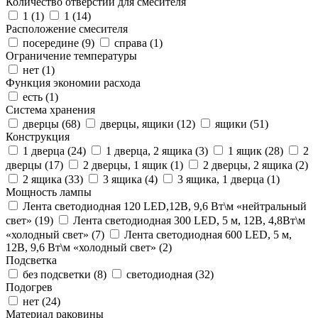
Количество отверстий для смесителя
1 (
1
)
1 (
14
)
Расположение смесителя
посередине (
9
)
справа (
1
)
Ограничение температуры
нет (
1
)
Функция экономии расхода
есть (
1
)
Система хранения
дверцы (
68
)
дверцы, ящики (
12
)
ящики (
51
)
Конструкция
1 дверца (
24
)
1 дверца, 2 ящика (
3
)
1 ящик (
28
)
2
дверцы (
17
)
2 дверцы, 1 ящик (
1
)
2 дверцы, 2 ящика (
2
)
2 ящика (
33
)
3 ящика (
4
)
3 ящика, 1 дверца (
1
)
Мощность лампы
Лента светодиодная 120 LED,12В, 9,6 Вт\м «нейтральный
свет» (
19
)
Лента светодиодная 300 LED, 5 м, 12В, 4,8Вт\м
«холодный свет» (
7
)
Лента светодиодная 600 LED, 5 м,
12В, 9,6 Вт\м «холодный свет» (
2
)
Подсветка
без подсветки (
8
)
светодиодная (
32
)
Подогрев
нет (
24
)
Материал раковины