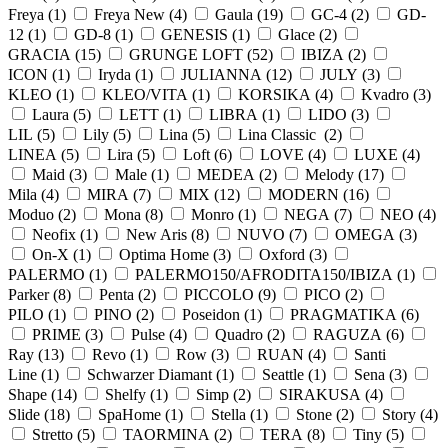
Freya (
1
)
Freya New (
4
)
Gaula (
19
)
GC-4 (
2
)
GD-
12 (
1
)
GD-8 (
1
)
GENESIS (
1
)
Glace (
2
)
GRACIA (
15
)
GRUNGE LOFT (
52
)
IBIZA (
2
)
ICON (
1
)
Iryda (
1
)
JULIANNA (
12
)
JULY (
3
)
KLEO (
1
)
KLEO/VITA (
1
)
KORSIKA (
4
)
Kvadro (
3
)
Laura (
5
)
LETT (
1
)
LIBRA (
1
)
LIDO (
3
)
LIL (
5
)
Lily (
5
)
Lina (
5
)
Lina Classic (
2
)
LINEA (
5
)
Lira (
5
)
Loft (
6
)
LOVE (
4
)
LUXE (
4
)
Maid (
3
)
Male (
1
)
MEDEA (
2
)
Melody (
17
)
Mila (
4
)
MIRA (
7
)
MIX (
12
)
MODERN (
16
)
Moduo (
2
)
Mona (
8
)
Monro (
1
)
NEGA (
7
)
NEO (
4
)
Neofix (
1
)
New Aris (
8
)
NUVO (
7
)
OMEGA (
3
)
On-X (
1
)
Optima Home (
3
)
Oxford (
3
)
PALERMO (
1
)
PALERMO150/AFRODITA150/IBIZA (
1
)
Parker (
8
)
Penta (
2
)
PICCOLO (
9
)
PICO (
2
)
PILO (
1
)
PINO (
2
)
Poseidon (
1
)
PRAGMATIKA (
6
)
PRIME (
3
)
Pulse (
4
)
Quadro (
2
)
RAGUZA (
6
)
Ray (
13
)
Revo (
1
)
Row (
3
)
RUAN (
4
)
Santi
Line (
1
)
Schwarzer Diamant (
1
)
Seattle (
1
)
Sena (
3
)
Shape (
14
)
Shelfy (
1
)
Simp (
2
)
SIRAKUSA (
4
)
Slide (
18
)
SpaHome (
1
)
Stella (
1
)
Stone (
2
)
Story (
4
)
Stretto (
5
)
TAORMINA (
2
)
TERA (
8
)
Tiny (
5
)