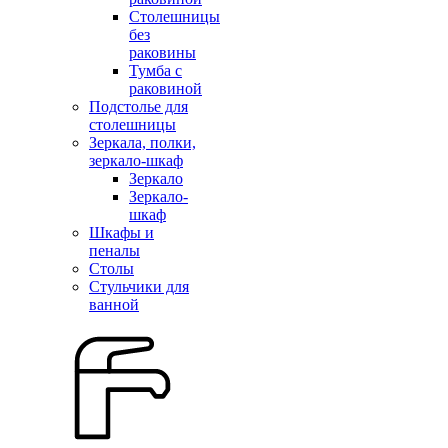
Столешницы
без
раковины
Тумба с
раковиной
Подстолье для
столешницы
Зеркала, полки,
зеркало-шкаф
Зеркало
Зеркало-
шкаф
Шкафы и
пеналы
Столы
Стульчики для
ванной