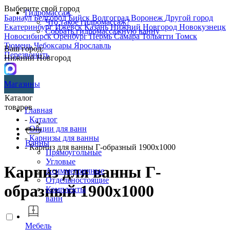
Выберите свой город
Гидромассаж
Барнаул
Белгород
Бийск
Волгоград
Воронеж
Другой город
Что такое гидромассаж?
Екатеринбург
Ижевск
Казань
Нижний Новгород
Новокузнецк
Собрать гидромассажную ванну
Новосибирск
Оренбург
Пермь
Самара
Тольятти
Томск
Тюмень
Чебоксары
Ярославль
Ваш город:
Перезвонить
Нижний Новгород
Магазины
Каталог
товаров
Главная
-
Каталог
-
Опции для ванн
-
Карнизы для ванны
Ванны
- Карниз для ванны Г-образный 1900х1000
Прямоугольные
Угловые
Карниз для ванны Г-
Асимметричные
Отдельностоящие
образный 1900х1000
Комплекты
ванн
Мебель