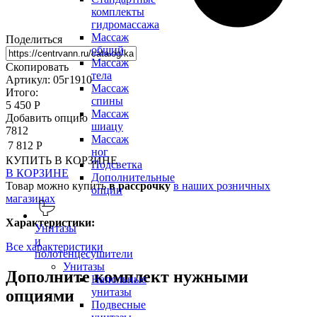
комплекты
гидромассажа
Массаж
Поделиться
общий
Массаж
Скопировать
тела
Артикул: 05г1910
Массаж
Итого:
спины
5 450 Р
Массаж
Добавить опцию
шиацу
7812
Массаж
7 812 Р
ног
КУПИТЬ
В КОРЗИНЕ
Подсветка
В КОРЗИНЕ
Дополнительные
Товар можно купить
в рассрочку
в наших розничных
опции
магазинах
Характеристики:
Унитазы
и
Все характеристики
полотенцесушители
Унитазы
Дополните комплект нужными
Напольные
унитазы
опциями
Подвесные