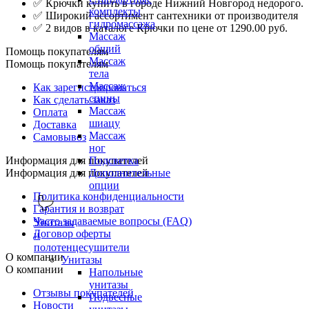
✅ Крючки купить в городе Нижний Новгород недорого.
комплекты
✅ Широкий ассортимент сантехники от производителя
гидромассажа
✅ 2 видов в каталоге Крючки по цене от 1290.00 руб.
Массаж
общий
Помощь покупателям
Массаж
Помощь покупателям
тела
Массаж
Как зарегистрироваться
спины
Как сделать заказ
Массаж
Оплата
шиацу
Доставка
Массаж
Самовывоз
ног
Информация для покупателей
Подсветка
Информация для покупателей
Дополнительные
опции
Политика конфиденциальности
Гарантия и возврат
Часто задаваемые вопросы (FAQ)
Унитазы
Договор оферты
и
полотенцесушители
О компании
Унитазы
О компании
Напольные
унитазы
Отзывы покупателей
Подвесные
Новости