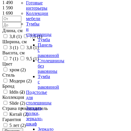
1 490
Готовые
1 590
интерьеры
1 690
Коллекции
мебели
Тумбы
и
Длина, см
столешницы
3,8 (
1
)
7,5 (
1
)
Тумба
Ширина, см
Панель
3 (
1
)
3,8 (
1
)
с
Высота, см
раковиной
7 (
1
)
9,5 (
1
)
Столешницы
Цвет
без
хром (
2
)
раковины
Стиль
Тумба
Модерн (
2
)
с
Бренд
раковиной
Iddis (
2
)
Подстолье
Коллекция
для
столешницы
Slide (
2
)
Зеркала,
Страна производитель
полки,
Китай (
2
)
зеркало-
Гарантия
шкаф
5 лет (
2
)
Зеркало