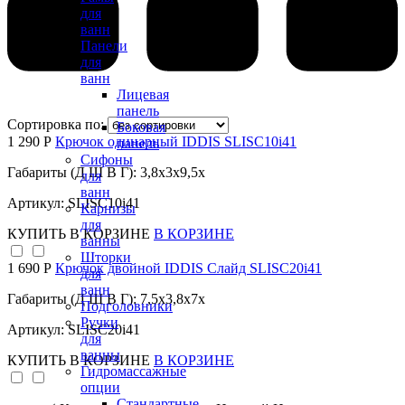
для
ванн
Панели
для
ванн
Лицевая
панель
Сортировка по:
Боковая
1 290 Р
Крючок одинарный IDDIS SLISC10i41
панель
Сифоны
Габариты (Д Ш В Г): 3,8x3x9,5x
для
ванн
Артикул: SLISC10i41
Карнизы
для
КУПИТЬ
В КОРЗИНЕ
В КОРЗИНЕ
ванны
Шторки
1 690 Р
Крючок двойной IDDIS Слайд SLISC20i41
для
ванн
Габариты (Д Ш В Г): 7,5x3,8x7x
Подголовники
Ручки
Артикул: SLISC20i41
для
ванны
КУПИТЬ
В КОРЗИНЕ
В КОРЗИНЕ
Гидромассажные
опции
Стандартные