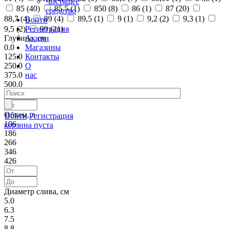
Чистящее
85 (
40
)
85,5 (
1
)
850 (
8
)
86 (
1
)
87 (
20
)
средство
88,7 (
4
)
89 (
4
)
89,5 (
1
)
9 (
1
)
9,2 (
2
)
9,3 (
1
)
Войти
Регистрация
9,5 (
2
)
90 (
21
)
Акции
Глубина, см
Магазины
0.0
Контакты
125.0
О
250.0
нас
375.0
500.0
Объем, л
Войти
Регистрация
106
корзина пуста
186
266
346
426
Диаметр слива, см
5.0
6.3
7.5
8.8