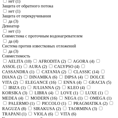
нет (
1
)
Защита от обратного потока
нет (
1
)
Защита от перекручивания
да (
3
)
Девиатор
нет (
1
)
Совместима с проточным водонагревателем
да (
4
)
Система против известковых отложений
да (
3
)
Совместимость
AELITA (
10
)
AFRODITA (
2
)
AGORA (
4
)
ASSOL (
1
)
AURA (
2
)
CALYPSO (
4
)
CASSANDRA (
1
)
CATANIA (
2
)
CLASSIC (
14
)
DIANA (
2
)
DINAMIKA (
6
)
DIPSA (
4
)
DOLCE
VITA (
2
)
ELEGANCE (
16
)
ENNA (
4
)
GRACIA (
5
)
IBIZA (
1
)
JULIANNA (
2
)
KLEO (
4
)
KORSIKA (
3
)
LIBRA (
4
)
LOVE (
1
)
LUXE (
1
)
MEDEA (
4
)
MODERN (
16
)
NEGA (
1
)
OMEGA (
1
)
PALERMO (
1
)
PICCOLO (
1
)
PRAGMATIKA (
2
)
RAGUZA (
8
)
SIRAKUSA (
2
)
TAORMINA (
3
)
TRAPANI (
1
)
VIOLA (
6
)
VITA (
6
)