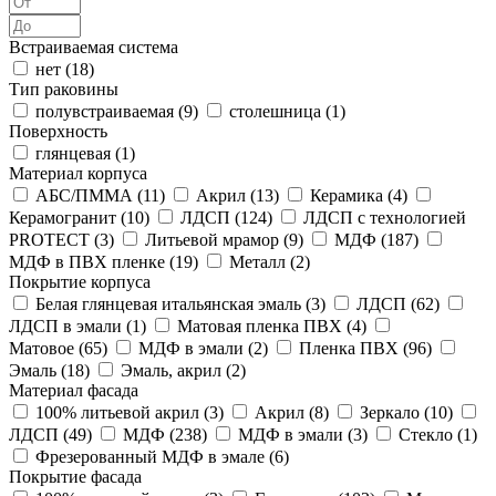
Встраиваемая система
нет (
18
)
Тип раковины
полувстраиваемая (
9
)
столешница (
1
)
Поверхность
глянцевая (
1
)
Материал корпуса
АБС/ПММА (
11
)
Акрил (
13
)
Керамика (
4
)
Керамогранит (
10
)
ЛДСП (
124
)
ЛДСП с технологией
PROTECT (
3
)
Литьевой мрамор (
9
)
МДФ (
187
)
МДФ в ПВХ пленке (
19
)
Металл (
2
)
Покрытие корпуса
Белая глянцевая итальянская эмаль (
3
)
ЛДСП (
62
)
ЛДСП в эмали (
1
)
Матовая пленка ПВХ (
4
)
Матовое (
65
)
МДФ в эмали (
2
)
Пленка ПВХ (
96
)
Эмаль (
18
)
Эмаль, акрил (
2
)
Материал фасада
100% литьевой акрил (
3
)
Акрил (
8
)
Зеркало (
10
)
ЛДСП (
49
)
МДФ (
238
)
МДФ в эмали (
3
)
Стекло (
1
)
Фрезерованный МДФ в эмале (
6
)
Покрытие фасада