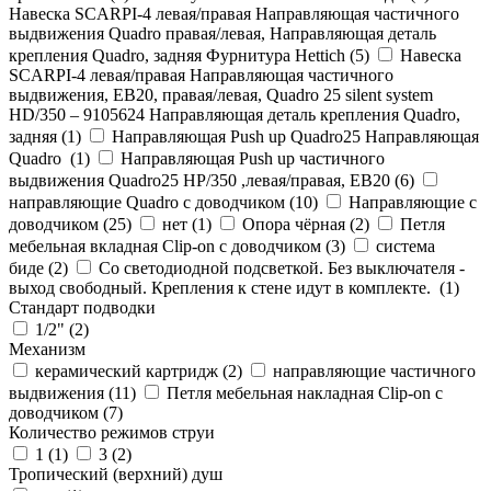
Навеска SCARPI-4 левая/правая Направляющая частичного
выдвижения Quadro правая/левая, Направляющая деталь
крепления Quadro, задняя Фурнитура Hettich (
5
)
Навеска
SCARPI-4 левая/правая Направляющая частичного
выдвижения, ЕВ20, правая/левая, Quadro 25 silent system
HD/350 – 9105624 Направляющая деталь крепления Quadro,
задняя (
1
)
Направляющая Push up Quadro25 Направляющая
Quadro (
1
)
Направляющая Push up частичного
выдвижения Quadro25 НР/350 ,левая/правая, ЕВ20 (
6
)
направляющие Quadro с доводчиком (
10
)
Направляющие с
доводчиком (
25
)
нет (
1
)
Опора чёрная (
2
)
Петля
мебельная вкладная Clip-on с доводчиком (
3
)
система
биде (
2
)
Со светодиодной подсветкой. Без выключателя -
выход свободный. Крепления к стене идут в комплекте. (
1
)
Стандарт подводки
1/2" (
2
)
Механизм
керамический картридж (
2
)
направляющие частичного
выдвижения (
11
)
Петля мебельная накладная Clip-on с
доводчиком (
7
)
Количество режимов струи
1 (
1
)
3 (
2
)
Тропический (верхний) душ