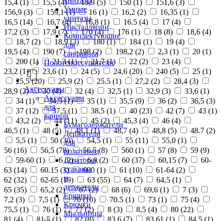
унитазы
15,4 (
1
)
15,5 (
4
)
15,9 (
5
)
150 (
1
)
151,6 (
3
)
Умные
156,9 (
3
)
159,1 (
1
)
16 (
1
)
16,2 (
2
)
16,35 (
1
)
унитазы
16,5 (
14
)
16,7 (
4
)
16,8 (
1
)
16.5 (
4
)
17 (
4
)
Инсталляции
17,2 (
3
)
17,9 (
7
)
170 (
4
)
176 (
1
)
18 (
8
)
18,6 (
4
)
Комплектующие
18,7 (
2
)
18,9 (
3
)
180 (
1
)
184 (
1
)
19 (
4
)
для
19,5 (
4
)
190 (
7
)
198 (
2
)
198,2 (
2
)
2,3 (
1
)
20 (
1
)
санфаянса
200 (
1
)
21,3 (
1
)
21,7 (
1
)
22 (
2
)
23 (
4
)
Полотенцесушители
23,2 (
1
)
23,6 (
1
)
24 (
5
)
24,6 (
20
)
240 (
5
)
25 (
1
)
25,5 (
20
)
25,9 (
2
)
25.5 (
1
)
27,2 (
2
)
28,4 (
3
)
Аксессуары
28,9 (
2
)
30 (
4
)
32 (
4
)
32,5 (
1
)
32,9 (
3
)
33,6 (
1
)
Аксессуары
34 (
1
)
34,5 (
1
)
35 (
1
)
35,5 (
9
)
36 (
2
)
36,5 (
3
)
для
37 (
12
)
37,5 (
1
)
38,5 (
1
)
40 (
23
)
42 (
7
)
43 (
1
)
ванной
43,2 (
2
)
44 (
11
)
45 (
2
)
45,3 (
4
)
46 (
4
)
Бумагодержатели
46,5 (
1
)
48 (
5
)
48,1 (
1
)
48,7 (
4
)
48,8 (
5
)
48.7 (
2
)
Держатели
5,5 (
1
)
50 (
30
)
54,5 (
1
)
55 (
11
)
55,0 (
1
)
для
56 (
16
)
56,5 (
78
)
56.5 (
8
)
560 (
1
)
57 (
8
)
59 (
9
)
полотенец
Дозаторы,
59-60 (
1
)
6 (
2
)
6,9 (
2
)
60 (
37
)
60,15 (
7
)
60-
стаканы
63 (
14
)
60.15 (
3
)
600 (
1
)
61 (
10
)
61-64 (
2
)
и
62 (
32
)
62-65 (
19
)
63 (
55
)
64 (
7
)
64,5 (
1
)
держатели
65 (
35
)
65,2 (
2
)
67 (
2
)
68 (
6
)
69,6 (
1
)
7 (
3
)
Ершики
7,2 (
3
)
7,5 (
1
)
70 (
10
)
70.5 (
1
)
73 (
1
)
75 (
4
)
Крючки
75,5 (
1
)
76 (
1
)
77 (
2
)
8 (
3
)
8,5 (
4
)
80 (
22
)
Мыльницы
81 (
4
)
81,5 (
1
)
82 (
8
)
83,6 (
7
)
83,61 (
1
)
84,5 (
1
)