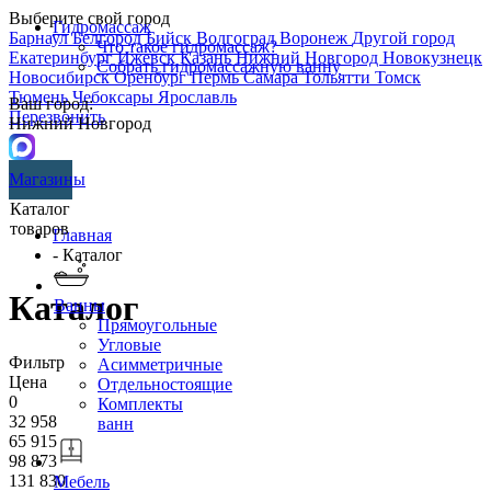
Выберите свой город
Гидромассаж
Барнаул
Белгород
Бийск
Волгоград
Воронеж
Другой город
Что такое гидромассаж?
Екатеринбург
Ижевск
Казань
Нижний Новгород
Новокузнецк
Собрать гидромассажную ванну
Новосибирск
Оренбург
Пермь
Самара
Тольятти
Томск
Тюмень
Чебоксары
Ярославль
Ваш город:
Перезвонить
Нижний Новгород
Магазины
Каталог
товаров
Главная
- Каталог
Каталог
Ванны
Прямоугольные
Угловые
Фильтр
Асимметричные
Цена
Отдельностоящие
0
Комплекты
32 958
ванн
65 915
98 873
131 830
Мебель