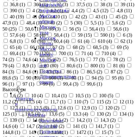
36,8 (
1
)
360 (
1
)
37 (
3
)
37,5 (
1
)
38 (
3
)
39 (
11
)
комплекты
390 (
1
)
4 (
2
)
4,2 (
1
)
4,4 (
2
)
4,5 (
12
)
4,8 (
11
)
гидромассажа
Массаж
40 (
19
)
41 (
2
)
410 (
1
)
42 (
2
)
43 (
1
)
45 (
2
)
общий
47,9 (
1
)
48,4 (
1
)
49 (
2
)
5 (
30
)
5,5 (
1
)
5,6 (
2
)
Массаж
50 (
25
)
50,6 (
1
)
55 (
3
)
56 (
5
)
56,4 (
1
)
56,6 (
1
)
тела
57,6 (
4
)
58 (
4
)
58,4 (
1
)
59 (
15
)
590 (
1
)
6 (
3
)
Массаж
6,8 (
1
)
60 (
94
)
60,4 (
4
)
61 (
4
)
610 (
4
)
62 (
1
)
спины
65 (
4
)
66 (
10
)
67 (
2
)
68 (
2
)
68,5 (
3
)
69 (
5
)
Массаж
69,4 (
1
)
70 (
120
)
700 (
1
)
71 (
4
)
710 (
4
)
шиацу
74 (
2
)
74,6 (
4
)
75 (
62
)
76,5 (
1
)
77 (
3
)
78 (
2
)
Массаж
79 (
4
)
8,9 (
1
)
80 (
80
)
80,6 (
1
)
800 (
1
)
81 (
6
)
ног
Подсветка
84 (
3
)
84,6 (
1
)
85 (
3
)
86 (
1
)
86,5 (
2
)
87 (
2
)
Дополнительные
89,6 (
5
)
90 (
49
)
900 (
1
)
93 (
1
)
94 (
5
)
95 (
6
)
опции
96 (
1
)
97 (
1
)
99 (
3
)
99,4 (
3
)
99,6 (
1
)
Высота, см
1,6 (
2
)
10 (
4
)
10,4 (
1
)
10,5 (
1
)
100 (
5
)
Унитазы
11,2 (
2
)
11,5 (
4
)
11,7 (
1
)
110 (
7
)
115 (
2
)
12 (
11
)
и
12,1 (
1
)
12,5 (
9
)
12,6 (
1
)
12,9 (
1
)
120 (
2
)
полотенцесушители
125 (
1
)
13,5 (
4
)
13,6 (
5
)
13.3 (
4
)
130 (
2
)
134 (
1
)
Унитазы
139 (
1
)
14 (
1
)
14,1 (
2
)
14,2 (
1
)
14,3 (
2
)
Напольные
14,6 (
4
)
14,7 (
2
)
140 (
2
)
141 (
1
)
141,7 (
1
)
унитазы
Подвесные
144,8 (
1
)
145 (
1
)
1468 (
1
)
1472 (
1
)
15 (
7
)