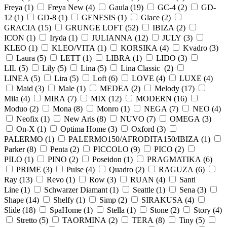
Freya (
1
)
Freya New (
4
)
Gaula (
19
)
GC-4 (
2
)
GD-
12 (
1
)
GD-8 (
1
)
GENESIS (
1
)
Glace (
2
)
GRACIA (
15
)
GRUNGE LOFT (
52
)
IBIZA (
2
)
ICON (
1
)
Iryda (
1
)
JULIANNA (
12
)
JULY (
3
)
KLEO (
1
)
KLEO/VITA (
1
)
KORSIKA (
4
)
Kvadro (
3
)
Laura (
5
)
LETT (
1
)
LIBRA (
1
)
LIDO (
3
)
LIL (
5
)
Lily (
5
)
Lina (
5
)
Lina Classic (
2
)
LINEA (
5
)
Lira (
5
)
Loft (
6
)
LOVE (
4
)
LUXE (
4
)
Maid (
3
)
Male (
1
)
MEDEA (
2
)
Melody (
17
)
Mila (
4
)
MIRA (
7
)
MIX (
12
)
MODERN (
16
)
Moduo (
2
)
Mona (
8
)
Monro (
1
)
NEGA (
7
)
NEO (
4
)
Neofix (
1
)
New Aris (
8
)
NUVO (
7
)
OMEGA (
3
)
On-X (
1
)
Optima Home (
3
)
Oxford (
3
)
PALERMO (
1
)
PALERMO150/AFRODITA150/IBIZA (
1
)
Parker (
8
)
Penta (
2
)
PICCOLO (
9
)
PICO (
2
)
PILO (
1
)
PINO (
2
)
Poseidon (
1
)
PRAGMATIKA (
6
)
PRIME (
3
)
Pulse (
4
)
Quadro (
2
)
RAGUZA (
6
)
Ray (
13
)
Revo (
1
)
Row (
3
)
RUAN (
4
)
Santi
Line (
1
)
Schwarzer Diamant (
1
)
Seattle (
1
)
Sena (
3
)
Shape (
14
)
Shelfy (
1
)
Simp (
2
)
SIRAKUSA (
4
)
Slide (
18
)
SpaHome (
1
)
Stella (
1
)
Stone (
2
)
Story (
4
)
Stretto (
5
)
TAORMINA (
2
)
TERA (
8
)
Tiny (
5
)