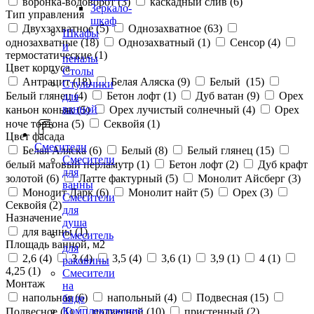
воронка-водоворот (
3
)
каскадный слив (
6
)
Зеркало-
Тип управления
шкаф
Двухзахватное (
5
)
Однозахватное (
63
)
Шкафы
однозахватные (
18
)
Однозахватный (
1
)
Сенсор (
4
)
и
термостатические (
1
)
пеналы
Цвет корпуса
Столы
Антрацит (
18
)
Белая Аляска (
9
)
Белый (
15
)
Стульчики
Белый глянец (
4
)
Бетон лофт (
1
)
Дуб ватан (
9
)
Орех
для
ванной
каньон коньяк (
5
)
Орех лучистый солнечный (
4
)
Орех
ноче тортона (
5
)
Секвойя (
1
)
Цвет фасада
Смесители
Белая Аляска (
6
)
Белый (
8
)
Белый глянец (
15
)
Смесители
белый матовый перламутр (
1
)
Бетон лофт (
2
)
Дуб крафт
для
золотой (
6
)
Латте фактурный (
5
)
Монолит Айсберг (
3
)
ванны
Монолит Дарк (
6
)
Монолит найт (
5
)
Орех (
3
)
Смесители
Секвойя (
2
)
для
Назначение
душа
для ванны (
1
)
Смеситель
Площадь ванной, м2
для
2,6 (
4
)
3 (
4
)
3,5 (
4
)
3,6 (
1
)
3,9 (
1
)
4 (
1
)
раковины
4,25 (
1
)
Смесители
Монтаж
на
напольная (
6
)
напольный (
4
)
Подвесная (
15
)
биде
Комплектующие
Подвесное (
1
)
подвесной (
10
)
пристенный (
2
)