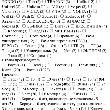
TONDO (
3
)
Torr (
5
)
TRAPANI (
3
)
Unifix (
12
)
Unisteel (
2
)
Uniterm (
1
)
Veil (
3
)
Vesper (
3
)
Victoria (
5
)
VIOLA (
3
)
VITA (
2
)
VOLTA (
1
)
Wall (
2
)
Wash (
5
)
Zodiac (
1
)
Zodiac X (
4
)
Аванти (
1
)
АЛИСА ДУБЛЬ (
3
)
АТЛАС (
2
)
боковая (
6
)
БЬЯНКА (
1
)
Вита (
5
)
ДЖУЛИАННА (
4
)
Классик (
3
)
Кода (
1
)
МИНИМИ (
12
)
Ноктюрн (
1
)
Нота New (
4
)
Прованс (
6
)
Рама
универсальная (
12
)
Рама универсальная ПУ (
1
)
РЕВО (
7
)
Соната (
18
)
Стиль (
2
)
ТR (
2
)
ТГ (
4
)
Тигода (
2
)
Универсальная (
8
)
Уют (
2
)
ЭКОНОМ (
3
)
Этюд (
5
)
Юнификс (
1
)
Страна производитель
Россия (
1
)
Trend (
1
)
Россия (
1
)
Германия (
1
)
Китай (
20
)
Россия (
1073
)
Гарантия
1 год (
42
)
10 (
4
)
10 лет (
41
)
15 (
2
)
15 лет (
84
)
17 (
1
)
17 лет (
152
)
2 года (
485
)
20 лет (
24
)
24
мес (
14
)
24 месяца (
7
)
25 лет (
18
)
3 года (
24
)
4
года (
1
)
5 лет (
20
)
6 месяцев (
4
)
7 лет (
1
)
7
лет* (
1
)
Корпус - 10 лет, водозапорные механизмы - 5
лет (
5
)
Корпус - 10 лет, душевые аксессуары в комплекте -
3 года, излив, картриджи и кранбуксы - 5 лет (
1
)
Корпус -