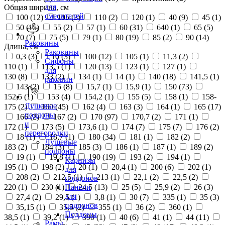
для
Общая ширина, см
смесителей
100 (
12
)
105 (
3
)
110 (
2
)
120 (
1
)
40 (
9
)
45 (
1
)
50 (
15
)
55 (
2
)
57 (
1
)
60 (
31
)
640 (
1
)
65 (
5
)
70 (
7
)
75 (
5
)
79 (
1
)
80 (
19
)
85 (
2
)
90 (
14
)
Раковины
Длина, см
Раковины
0,3 (
3
)
10 (
3
)
100 (
12
)
105 (
1
)
11,3 (
2
)
Сифоны
110 (
1
)
113,5 (
1
)
120 (
13
)
123 (
1
)
127 (
1
)
для
130 (
8
)
133 (
2
)
134 (
1
)
14 (
1
)
140 (
18
)
141,5 (
1
)
раковин
143 (
2
)
15 (
8
)
15,7 (
1
)
15,9 (
1
)
150 (
73
)
152,5 (
1
)
153 (
4
)
154,2 (
1
)
155 (
5
)
158 (
1
)
158-
Душевые
175 (
2
)
160 (
45
)
162 (
4
)
163 (
3
)
164 (
1
)
165 (
17
)
поддоны
166 (
2
)
167 (
2
)
170 (
97
)
170,7 (
2
)
171 (
1
)
и
172 (
1
)
173 (
5
)
173,6 (
1
)
174 (
7
)
175 (
7
)
176 (
2
)
перегородки
18 (
1
)
18,7 (
1
)
180 (
34
)
181 (
1
)
182 (
2
)
Душевые
183 (
2
)
184 (
3
)
185 (
3
)
186 (
1
)
187 (
1
)
189 (
2
)
поддоны
19 (
1
)
19,8 (
1
)
190 (
19
)
193 (
2
)
194 (
1
)
Карнизы
195 (
1
)
198 (
2
)
20 (
1
)
20,4 (
1
)
200 (
6
)
202 (
1
)
для
208 (
2
)
212,5 (
1
)
213 (
1
)
22,1 (
2
)
22,5 (
2
)
поддонов
220 (
1
)
230 (
1
)
24,5 (
13
)
25 (
5
)
25,9 (
2
)
26 (
3
)
Панели
для
27,4 (
2
)
29,5 (
1
)
3,8 (
1
)
30 (
7
)
335 (
1
)
35 (
3
)
поддонов
35,15 (
1
)
35,5 (
2
)
355 (
1
)
36 (
2
)
360 (
1
)
Поддоны
38,5 (
1
)
39,2 (
1
)
390 (
1
)
40 (
6
)
41 (
1
)
44 (
11
)
Рамы