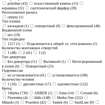
polytitan (
43
)
искусственный камень (
15
)
керамика (
31
)
сантехнический фарфор (
28
)
Расположение рычага
сверху (
1
)
Тип излива
каскадная (
1
)
поворотный (
9
)
фиксированный (
48
)
Выдвижной излив
нет (
19
)
Тип подводки
1217 (
1
)
Подключается к общей эл. сети комнаты (
1
)
Количество монтажных отверстий
1 (
48
)
2 (
41
)
3 (
2
)
Тип дивертора
Без дивертора (
11
)
Вытяжной (
1
)
Интегрированный
в излив (
6
)
Поворотный (
25
)
Гидромассаж
не устанавливается (
41
)
устанавливается (
108
)
Количество человек
1 (
16
)
двухместные (
17
)
одноместные (
122
)
Бренд
1Marka (
730
)
ABBER (
1
)
Aima (
14
)
Cersanit (
6
)
Florentina (
4
)
Iddis (
148
)
Marka One (
222
)
Milardo (
3
)
Poseidon (
42
)
Santek (
6
)
SantiLine (
9
)