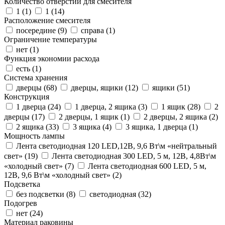
Количество отверстий для смесителя
1 (
1
)
1 (
14
)
Расположение смесителя
посередине (
9
)
справа (
1
)
Ограничение температуры
нет (
1
)
Функция экономии расхода
есть (
1
)
Система хранения
дверцы (
68
)
дверцы, ящики (
12
)
ящики (
51
)
Конструкция
1 дверца (
24
)
1 дверца, 2 ящика (
3
)
1 ящик (
28
)
2
дверцы (
17
)
2 дверцы, 1 ящик (
1
)
2 дверцы, 2 ящика (
2
)
2 ящика (
33
)
3 ящика (
4
)
3 ящика, 1 дверца (
1
)
Мощность лампы
Лента светодиодная 120 LED,12В, 9,6 Вт\м «нейтральный
свет» (
19
)
Лента светодиодная 300 LED, 5 м, 12В, 4,8Вт\м
«холодный свет» (
7
)
Лента светодиодная 600 LED, 5 м,
12В, 9,6 Вт\м «холодный свет» (
2
)
Подсветка
без подсветки (
8
)
светодиодная (
32
)
Подогрев
нет (
24
)
Материал раковины