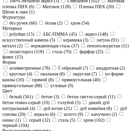
100% литьевой акрил (
3
)
Глянцевое (
102
)
Матовая
пленка ПВХ (
6
)
Матовое (
128
)
Пленка ПВХ (
20
)
Шпон в лаке (
1
)
Фурнитура
без ручек (
60
)
белая (
2
)
хром (
54
)
Материал
polytitan (
15
)
АБС/ПММА (
45
)
акрил (
148
)
искусственный камень (
5
)
керамика (
3
)
латунь (
91
)
металл (
2
)
нержавеющая сталь (
37
)
пенополиуретан (
11
)
полистирол (
118
)
сталь (
70
)
фарфор (
25
)
фаянс (
15
)
Форма
асимметричные (
78
)
Г-образный (
7
)
квадратная (
2
)
круглые (
4
)
овальная (
8
)
округлая (
7
)
по форме
ванны (
10
)
прямой (
8
)
прямоугольная (
40
)
прямоугольные (
88
)
угловые (
9
)
Цвет
белый (
561
)
бетон (
3
)
бетон светло-серый (
11
)
бетон темно-серый (
10
)
голубой (
5
)
дикий дуб
натуральный (
4
)
дуб вотан (
21
)
дуб намибия (
8
)
дуб
сонома (
20
)
зеркало (
6
)
золото (
9
)
капучино (
2
)
оникс (
1
)
серый (
32
)
сталь (
5
)
хром (
102
)
черный (
104
)
Расположение перелива