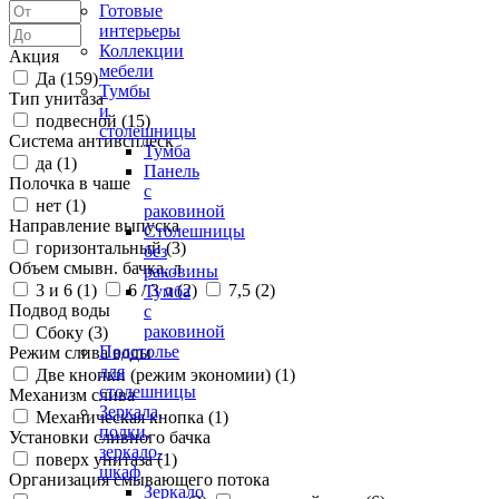
Готовые
интерьеры
Коллекции
Акция
мебели
Да (
159
)
Тумбы
Тип унитаза
и
подвесной (
15
)
столешницы
Система антивсплеск
Тумба
да (
1
)
Панель
Полочка в чаше
с
нет (
1
)
раковиной
Направление выпуска
Столешницы
горизонтальный (
3
)
без
Объем смывн. бачка, л
раковины
3 и 6 (
1
)
6 / 3 л (
2
)
7,5 (
2
)
Тумба
Подвод воды
с
раковиной
Сбоку (
3
)
Подстолье
Режим слива воды
для
Две кнопки (режим экономии) (
1
)
столешницы
Механизм слива
Зеркала,
Механическая кнопка (
1
)
полки,
Установки сливного бачка
зеркало-
поверх унитаза (
1
)
шкаф
Организация смывающего потока
Зеркало