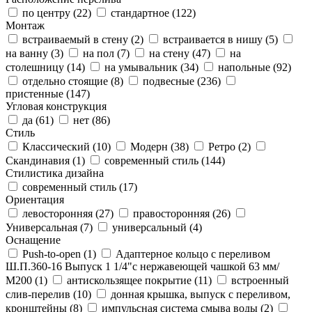
по центру (
22
)
стандартное (
122
)
Монтаж
встраиваемый в стену (
2
)
встраивается в нишу (
5
)
на ванну (
3
)
на пол (
7
)
на стену (
47
)
на
столешницу (
14
)
на умывальник (
34
)
напольные (
92
)
отдельно стоящие (
8
)
подвесные (
236
)
пристенные (
147
)
Угловая конструкция
да (
61
)
нет (
86
)
Стиль
Классический (
10
)
Модерн (
38
)
Ретро (
2
)
Скандинавия (
1
)
современный стиль (
144
)
Стилистика дизайна
современный стиль (
17
)
Ориентация
левосторонняя (
27
)
правосторонняя (
26
)
Универсальная (
7
)
универсальный (
4
)
Оснащение
Push-to-open (
1
)
Адаптерное кольцо с переливом
Ш.П.360-16 Выпуск 1 1/4"с нержавеющей чашкой 63 мм/
М200 (
1
)
антискользящее покрытие (
11
)
встроенный
слив-перелив (
10
)
донная крышка, выпуск с переливом,
кронштейны (
8
)
импульсная система смыва воды (
2
)