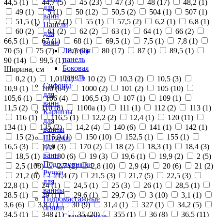
44,5 (
1
)
44,7 (
5
)
45 (
23
)
47 (
3
)
48 (
17
)
48,2 (
1
)
для
49 (
1
)
5 (
1
)
50 (
12
)
50,5 (
2
)
504 (
1
)
507 (
1
)
ванн
51,5 (
1
)
52 (
1
)
55 (
1
)
57,5 (
2
)
6,2 (
1
)
6,8 (
1
)
Панели
60 (
2
)
61 (
2
)
62 (
2
)
63 (
1
)
64 (
1
)
66 (
2
)
для
66,5 (
1
)
67 (
1
)
68 (
1
)
69,5 (
1
)
7,5 (
1
)
7,8 (
1
)
ванн
70 (
5
)
75 (
7
)
8,7 (
2
)
80 (
17
)
87 (
1
)
89,5 (
1
)
Лицевая
панель
90 (
14
)
99,5 (
1
)
Боковая
Ширина, см
панель
0,2 (
1
)
1,01 (
1
)
10 (
2
)
10,3 (
2
)
10,5 (
3
)
Сифоны
10,9 (
1
)
100 (
64
)
1000 (
2
)
101 (
2
)
105 (
10
)
для
105,6 (
1
)
106 (
4
)
106,5 (
3
)
107 (
1
)
109 (
1
)
ванн
11,5 (
2
)
110 (
8
)
1100а (
1
)
111 (
1
)
112 (
2
)
113 (
1
)
Карнизы
116 (
1
)
116,5 (
1
)
12,2 (
2
)
12,4 (
1
)
120 (
11
)
для
134 (
1
)
135 (
2
)
14,2 (
4
)
140 (
6
)
141 (
1
)
142 (
1
)
ванны
15 (
2
)
15,9 (
1
)
150 (
10
)
152,5 (
1
)
155 (
1
)
Шторки
16,5 (
3
)
17,9 (
3
)
170 (
2
)
18 (
2
)
18,3 (
1
)
18,4 (
3
)
для
ванн
18,5 (
1
)
180 (
6
)
19 (
3
)
19,6 (
1
)
19,9 (
2
)
2 (
5
)
Подголовники
2,5 (
108
)
2,7 (
2
)
2,8 (
10
)
2,9 (
4
)
20 (
6
)
21 (
2
)
Ручки
21,2 (
6
)
21,4 (
7
)
21,5 (
3
)
21,7 (
5
)
22,5 (
3
)
для
22,8 (
1
)
24 (
1
)
24,5 (
1
)
25 (
3
)
26 (
1
)
28,5 (
1
)
ванны
28.5 (
1
)
29 (
1
)
29,6 (
1
)
29,7 (
3
)
3 (
10
)
3,1 (
1
)
Гидромассажные
3,6 (
6
)
3,8 (
1
)
30 (
9
)
31,4 (
1
)
327 (
1
)
34,2 (
5
)
опции
34,5 (
1
)
348 (
1
)
35 (
20
)
355 (
1
)
36 (
8
)
36,5 (
11
)
Стандартные