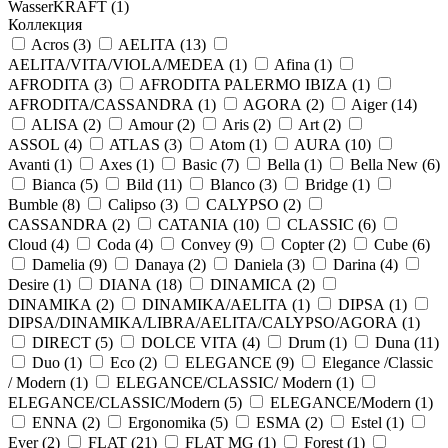
WasserKRAFT (
1
)
Коллекция
Acros (
3
)
AELITA (
13
)
AELITA/VITA/VIOLA/MEDEA (
1
)
Afina (
1
)
AFRODITA (
3
)
AFRODITA PALERMO IBIZA (
1
)
AFRODITA/CASSANDRA (
1
)
AGORA (
2
)
Aiger (
14
)
ALISA (
2
)
Amour (
2
)
Aris (
2
)
Art (
2
)
ASSOL (
4
)
ATLAS (
3
)
Atom (
1
)
AURA (
10
)
Avanti (
1
)
Axes (
1
)
Basic (
7
)
Bella (
1
)
Bella New (
6
)
Bianca (
5
)
Bild (
11
)
Blanco (
3
)
Bridge (
1
)
Bumble (
8
)
Calipso (
3
)
CALYPSO (
2
)
CASSANDRA (
2
)
CATANIA (
10
)
CLASSIC (
6
)
Cloud (
4
)
Coda (
4
)
Convey (
9
)
Copter (
2
)
Cube (
6
)
Damelia (
9
)
Danaya (
2
)
Daniela (
3
)
Darina (
4
)
Desire (
1
)
DIANA (
18
)
DINAMICA (
2
)
DINAMIKA (
2
)
DINAMIKA/AELITA (
1
)
DIPSA (
1
)
DIPSA/DINAMIKA/LIBRA/AELITA/CALYPSO/AGORA (
1
)
DIRECT (
5
)
DOLCE VITA (
4
)
Drum (
1
)
Duna (
11
)
Duo (
1
)
Eco (
2
)
ELEGANCE (
9
)
Elegance /Classic
/ Modern (
1
)
ELEGANCE/CLASSIC/ Modern (
1
)
ELEGANCE/CLASSIC/Modern (
5
)
ELEGANCE/Modern (
1
)
ENNA (
2
)
Ergonomika (
5
)
ESMA (
2
)
Estel (
1
)
Ever (
2
)
FLAT (
21
)
FLAT MG (
1
)
Forest (
1
)