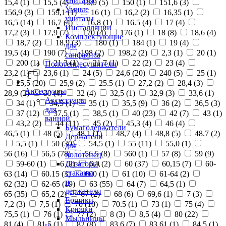
унитазы
15,4 (
1
)
15,5 (
4
)
15,9 (
5
)
150 (
1
)
151,6 (
3
)
Умные
156,9 (
3
)
159,1 (
1
)
16 (
1
)
16,2 (
2
)
16,35 (
1
)
унитазы
16,5 (
14
)
16,7 (
4
)
16,8 (
1
)
16.5 (
4
)
17 (
4
)
Инсталляции
17,2 (
3
)
17,9 (
7
)
170 (
4
)
176 (
1
)
18 (
8
)
18,6 (
4
)
Комплектующие
18,7 (
2
)
18,9 (
3
)
180 (
1
)
184 (
1
)
19 (
4
)
для
19,5 (
4
)
190 (
7
)
198 (
2
)
198,2 (
2
)
2,3 (
1
)
20 (
1
)
санфаянса
200 (
1
)
21,3 (
1
)
21,7 (
1
)
22 (
2
)
23 (
4
)
Полотенцесушители
23,2 (
1
)
23,6 (
1
)
24 (
5
)
24,6 (
20
)
240 (
5
)
25 (
1
)
25,5 (
20
)
25,9 (
2
)
25.5 (
1
)
27,2 (
2
)
28,4 (
3
)
Аксессуары
28,9 (
2
)
30 (
4
)
32 (
4
)
32,5 (
1
)
32,9 (
3
)
33,6 (
1
)
Аксессуары
34 (
1
)
34,5 (
1
)
35 (
1
)
35,5 (
9
)
36 (
2
)
36,5 (
3
)
для
37 (
12
)
37,5 (
1
)
38,5 (
1
)
40 (
23
)
42 (
7
)
43 (
1
)
ванной
43,2 (
2
)
44 (
11
)
45 (
2
)
45,3 (
4
)
46 (
4
)
Бумагодержатели
46,5 (
1
)
48 (
5
)
48,1 (
1
)
48,7 (
4
)
48,8 (
5
)
48.7 (
2
)
Держатели
5,5 (
1
)
50 (
30
)
54,5 (
1
)
55 (
11
)
55,0 (
1
)
для
56 (
16
)
56,5 (
78
)
56.5 (
8
)
560 (
1
)
57 (
8
)
59 (
9
)
полотенец
Дозаторы,
59-60 (
1
)
6 (
2
)
6,9 (
2
)
60 (
37
)
60,15 (
7
)
60-
стаканы
63 (
14
)
60.15 (
3
)
600 (
1
)
61 (
10
)
61-64 (
2
)
и
62 (
32
)
62-65 (
19
)
63 (
55
)
64 (
7
)
64,5 (
1
)
держатели
65 (
35
)
65,2 (
2
)
67 (
2
)
68 (
6
)
69,6 (
1
)
7 (
3
)
Ершики
7,2 (
3
)
7,5 (
1
)
70 (
10
)
70.5 (
1
)
73 (
1
)
75 (
4
)
Крючки
75,5 (
1
)
76 (
1
)
77 (
2
)
8 (
3
)
8,5 (
4
)
80 (
22
)
Мыльницы
81 (
4
)
81,5 (
1
)
82 (
8
)
83,6 (
7
)
83,61 (
1
)
84,5 (
1
)