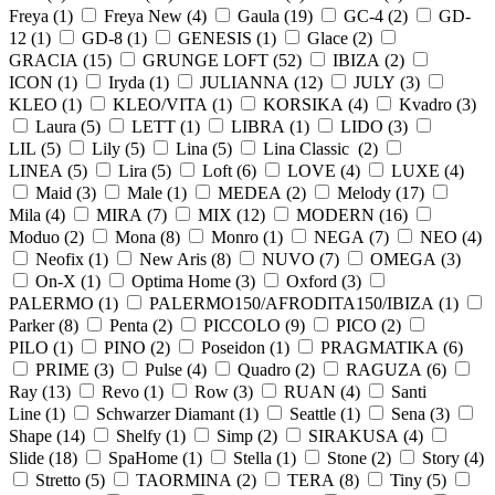
Freya (
1
)
Freya New (
4
)
Gaula (
19
)
GC-4 (
2
)
GD-
12 (
1
)
GD-8 (
1
)
GENESIS (
1
)
Glace (
2
)
GRACIA (
15
)
GRUNGE LOFT (
52
)
IBIZA (
2
)
ICON (
1
)
Iryda (
1
)
JULIANNA (
12
)
JULY (
3
)
KLEO (
1
)
KLEO/VITA (
1
)
KORSIKA (
4
)
Kvadro (
3
)
Laura (
5
)
LETT (
1
)
LIBRA (
1
)
LIDO (
3
)
LIL (
5
)
Lily (
5
)
Lina (
5
)
Lina Classic (
2
)
LINEA (
5
)
Lira (
5
)
Loft (
6
)
LOVE (
4
)
LUXE (
4
)
Maid (
3
)
Male (
1
)
MEDEA (
2
)
Melody (
17
)
Mila (
4
)
MIRA (
7
)
MIX (
12
)
MODERN (
16
)
Moduo (
2
)
Mona (
8
)
Monro (
1
)
NEGA (
7
)
NEO (
4
)
Neofix (
1
)
New Aris (
8
)
NUVO (
7
)
OMEGA (
3
)
On-X (
1
)
Optima Home (
3
)
Oxford (
3
)
PALERMO (
1
)
PALERMO150/AFRODITA150/IBIZA (
1
)
Parker (
8
)
Penta (
2
)
PICCOLO (
9
)
PICO (
2
)
PILO (
1
)
PINO (
2
)
Poseidon (
1
)
PRAGMATIKA (
6
)
PRIME (
3
)
Pulse (
4
)
Quadro (
2
)
RAGUZA (
6
)
Ray (
13
)
Revo (
1
)
Row (
3
)
RUAN (
4
)
Santi
Line (
1
)
Schwarzer Diamant (
1
)
Seattle (
1
)
Sena (
3
)
Shape (
14
)
Shelfy (
1
)
Simp (
2
)
SIRAKUSA (
4
)
Slide (
18
)
SpaHome (
1
)
Stella (
1
)
Stone (
2
)
Story (
4
)
Stretto (
5
)
TAORMINA (
2
)
TERA (
8
)
Tiny (
5
)