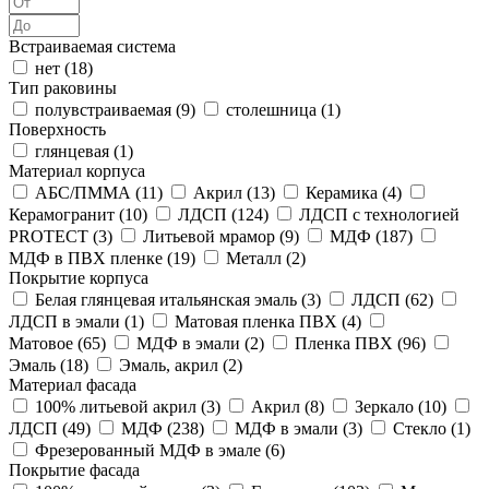
Встраиваемая система
нет (
18
)
Тип раковины
полувстраиваемая (
9
)
столешница (
1
)
Поверхность
глянцевая (
1
)
Материал корпуса
АБС/ПММА (
11
)
Акрил (
13
)
Керамика (
4
)
Керамогранит (
10
)
ЛДСП (
124
)
ЛДСП с технологией
PROTECT (
3
)
Литьевой мрамор (
9
)
МДФ (
187
)
МДФ в ПВХ пленке (
19
)
Металл (
2
)
Покрытие корпуса
Белая глянцевая итальянская эмаль (
3
)
ЛДСП (
62
)
ЛДСП в эмали (
1
)
Матовая пленка ПВХ (
4
)
Матовое (
65
)
МДФ в эмали (
2
)
Пленка ПВХ (
96
)
Эмаль (
18
)
Эмаль, акрил (
2
)
Материал фасада
100% литьевой акрил (
3
)
Акрил (
8
)
Зеркало (
10
)
ЛДСП (
49
)
МДФ (
238
)
МДФ в эмали (
3
)
Стекло (
1
)
Фрезерованный МДФ в эмале (
6
)
Покрытие фасада