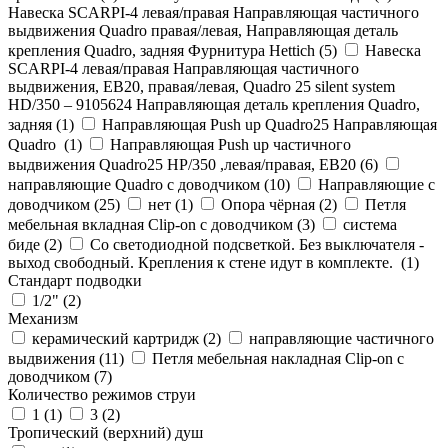
Навеска SCARPI-4 левая/правая Направляющая частичного
выдвижения Quadro правая/левая, Направляющая деталь
крепления Quadro, задняя Фурнитура Hettich (
5
)
Навеска
SCARPI-4 левая/правая Направляющая частичного
выдвижения, ЕВ20, правая/левая, Quadro 25 silent system
HD/350 – 9105624 Направляющая деталь крепления Quadro,
задняя (
1
)
Направляющая Push up Quadro25 Направляющая
Quadro (
1
)
Направляющая Push up частичного
выдвижения Quadro25 НР/350 ,левая/правая, ЕВ20 (
6
)
направляющие Quadro с доводчиком (
10
)
Направляющие с
доводчиком (
25
)
нет (
1
)
Опора чёрная (
2
)
Петля
мебельная вкладная Clip-on с доводчиком (
3
)
система
биде (
2
)
Со светодиодной подсветкой. Без выключателя -
выход свободный. Крепления к стене идут в комплекте. (
1
)
Стандарт подводки
1/2" (
2
)
Механизм
керамический картридж (
2
)
направляющие частичного
выдвижения (
11
)
Петля мебельная накладная Clip-on с
доводчиком (
7
)
Количество режимов струи
1 (
1
)
3 (
2
)
Тропический (верхний) душ