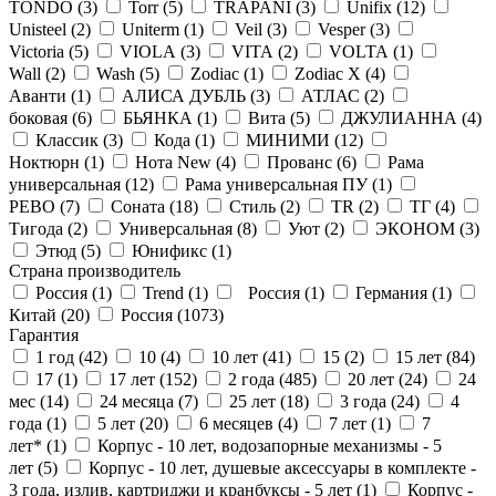
TONDO (
3
)
Torr (
5
)
TRAPANI (
3
)
Unifix (
12
)
Unisteel (
2
)
Uniterm (
1
)
Veil (
3
)
Vesper (
3
)
Victoria (
5
)
VIOLA (
3
)
VITA (
2
)
VOLTA (
1
)
Wall (
2
)
Wash (
5
)
Zodiac (
1
)
Zodiac X (
4
)
Аванти (
1
)
АЛИСА ДУБЛЬ (
3
)
АТЛАС (
2
)
боковая (
6
)
БЬЯНКА (
1
)
Вита (
5
)
ДЖУЛИАННА (
4
)
Классик (
3
)
Кода (
1
)
МИНИМИ (
12
)
Ноктюрн (
1
)
Нота New (
4
)
Прованс (
6
)
Рама
универсальная (
12
)
Рама универсальная ПУ (
1
)
РЕВО (
7
)
Соната (
18
)
Стиль (
2
)
ТR (
2
)
ТГ (
4
)
Тигода (
2
)
Универсальная (
8
)
Уют (
2
)
ЭКОНОМ (
3
)
Этюд (
5
)
Юнификс (
1
)
Страна производитель
Россия (
1
)
Trend (
1
)
Россия (
1
)
Германия (
1
)
Китай (
20
)
Россия (
1073
)
Гарантия
1 год (
42
)
10 (
4
)
10 лет (
41
)
15 (
2
)
15 лет (
84
)
17 (
1
)
17 лет (
152
)
2 года (
485
)
20 лет (
24
)
24
мес (
14
)
24 месяца (
7
)
25 лет (
18
)
3 года (
24
)
4
года (
1
)
5 лет (
20
)
6 месяцев (
4
)
7 лет (
1
)
7
лет* (
1
)
Корпус - 10 лет, водозапорные механизмы - 5
лет (
5
)
Корпус - 10 лет, душевые аксессуары в комплекте -
3 года, излив, картриджи и кранбуксы - 5 лет (
1
)
Корпус -