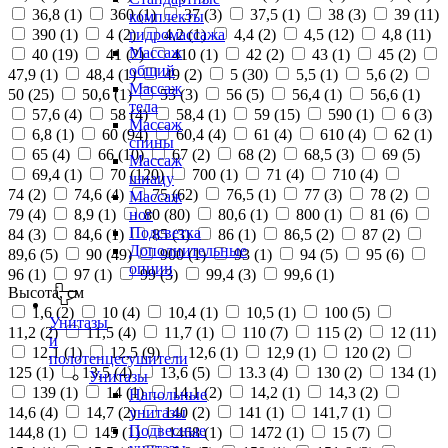
36,8 (
1
)
360 (
1
)
37 (
3
)
37,5 (
1
)
38 (
3
)
39 (
11
)
комплекты
390 (
1
)
4 (
2
)
4,2 (
1
)
4,4 (
2
)
4,5 (
12
)
4,8 (
11
)
гидромассажа
Массаж
40 (
19
)
41 (
2
)
410 (
1
)
42 (
2
)
43 (
1
)
45 (
2
)
общий
47,9 (
1
)
48,4 (
1
)
49 (
2
)
5 (
30
)
5,5 (
1
)
5,6 (
2
)
Массаж
50 (
25
)
50,6 (
1
)
55 (
3
)
56 (
5
)
56,4 (
1
)
56,6 (
1
)
тела
57,6 (
4
)
58 (
4
)
58,4 (
1
)
59 (
15
)
590 (
1
)
6 (
3
)
Массаж
6,8 (
1
)
60 (
94
)
60,4 (
4
)
61 (
4
)
610 (
4
)
62 (
1
)
спины
65 (
4
)
66 (
10
)
67 (
2
)
68 (
2
)
68,5 (
3
)
69 (
5
)
Массаж
69,4 (
1
)
70 (
120
)
700 (
1
)
71 (
4
)
710 (
4
)
шиацу
74 (
2
)
74,6 (
4
)
75 (
62
)
76,5 (
1
)
77 (
3
)
78 (
2
)
Массаж
79 (
4
)
8,9 (
1
)
80 (
80
)
80,6 (
1
)
800 (
1
)
81 (
6
)
ног
Подсветка
84 (
3
)
84,6 (
1
)
85 (
3
)
86 (
1
)
86,5 (
2
)
87 (
2
)
Дополнительные
89,6 (
5
)
90 (
49
)
900 (
1
)
93 (
1
)
94 (
5
)
95 (
6
)
опции
96 (
1
)
97 (
1
)
99 (
3
)
99,4 (
3
)
99,6 (
1
)
Высота, см
1,6 (
2
)
10 (
4
)
10,4 (
1
)
10,5 (
1
)
100 (
5
)
Унитазы
11,2 (
2
)
11,5 (
4
)
11,7 (
1
)
110 (
7
)
115 (
2
)
12 (
11
)
и
12,1 (
1
)
12,5 (
9
)
12,6 (
1
)
12,9 (
1
)
120 (
2
)
полотенцесушители
125 (
1
)
13,5 (
4
)
13,6 (
5
)
13.3 (
4
)
130 (
2
)
134 (
1
)
Унитазы
139 (
1
)
14 (
1
)
14,1 (
2
)
14,2 (
1
)
14,3 (
2
)
Напольные
14,6 (
4
)
14,7 (
2
)
140 (
2
)
141 (
1
)
141,7 (
1
)
унитазы
Подвесные
144,8 (
1
)
145 (
1
)
1468 (
1
)
1472 (
1
)
15 (
7
)