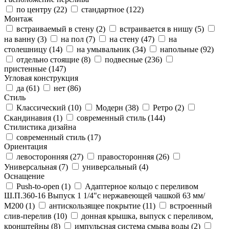
по центру (
22
)
стандартное (
122
)
Монтаж
встраиваемый в стену (
2
)
встраивается в нишу (
5
)
на ванну (
3
)
на пол (
7
)
на стену (
47
)
на
столешницу (
14
)
на умывальник (
34
)
напольные (
92
)
отдельно стоящие (
8
)
подвесные (
236
)
пристенные (
147
)
Угловая конструкция
да (
61
)
нет (
86
)
Стиль
Классический (
10
)
Модерн (
38
)
Ретро (
2
)
Скандинавия (
1
)
современный стиль (
144
)
Стилистика дизайна
современный стиль (
17
)
Ориентация
левосторонняя (
27
)
правосторонняя (
26
)
Универсальная (
7
)
универсальный (
4
)
Оснащение
Push-to-open (
1
)
Адаптерное кольцо с переливом
Ш.П.360-16 Выпуск 1 1/4"с нержавеющей чашкой 63 мм/
М200 (
1
)
антискользящее покрытие (
11
)
встроенный
слив-перелив (
10
)
донная крышка, выпуск с переливом,
кронштейны (
8
)
импульсная система смыва воды (
2
)