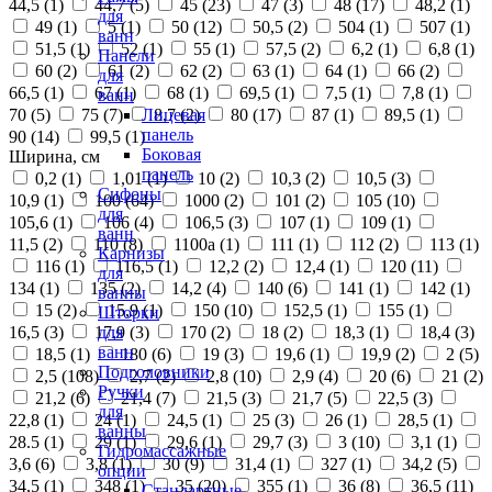
44,5 (
1
)
44,7 (
5
)
45 (
23
)
47 (
3
)
48 (
17
)
48,2 (
1
)
для
49 (
1
)
5 (
1
)
50 (
12
)
50,5 (
2
)
504 (
1
)
507 (
1
)
ванн
51,5 (
1
)
52 (
1
)
55 (
1
)
57,5 (
2
)
6,2 (
1
)
6,8 (
1
)
Панели
60 (
2
)
61 (
2
)
62 (
2
)
63 (
1
)
64 (
1
)
66 (
2
)
для
66,5 (
1
)
67 (
1
)
68 (
1
)
69,5 (
1
)
7,5 (
1
)
7,8 (
1
)
ванн
70 (
5
)
75 (
7
)
8,7 (
2
)
80 (
17
)
87 (
1
)
89,5 (
1
)
Лицевая
панель
90 (
14
)
99,5 (
1
)
Боковая
Ширина, см
панель
0,2 (
1
)
1,01 (
1
)
10 (
2
)
10,3 (
2
)
10,5 (
3
)
Сифоны
10,9 (
1
)
100 (
64
)
1000 (
2
)
101 (
2
)
105 (
10
)
для
105,6 (
1
)
106 (
4
)
106,5 (
3
)
107 (
1
)
109 (
1
)
ванн
11,5 (
2
)
110 (
8
)
1100а (
1
)
111 (
1
)
112 (
2
)
113 (
1
)
Карнизы
116 (
1
)
116,5 (
1
)
12,2 (
2
)
12,4 (
1
)
120 (
11
)
для
134 (
1
)
135 (
2
)
14,2 (
4
)
140 (
6
)
141 (
1
)
142 (
1
)
ванны
15 (
2
)
15,9 (
1
)
150 (
10
)
152,5 (
1
)
155 (
1
)
Шторки
16,5 (
3
)
17,9 (
3
)
170 (
2
)
18 (
2
)
18,3 (
1
)
18,4 (
3
)
для
ванн
18,5 (
1
)
180 (
6
)
19 (
3
)
19,6 (
1
)
19,9 (
2
)
2 (
5
)
Подголовники
2,5 (
108
)
2,7 (
2
)
2,8 (
10
)
2,9 (
4
)
20 (
6
)
21 (
2
)
Ручки
21,2 (
6
)
21,4 (
7
)
21,5 (
3
)
21,7 (
5
)
22,5 (
3
)
для
22,8 (
1
)
24 (
1
)
24,5 (
1
)
25 (
3
)
26 (
1
)
28,5 (
1
)
ванны
28.5 (
1
)
29 (
1
)
29,6 (
1
)
29,7 (
3
)
3 (
10
)
3,1 (
1
)
Гидромассажные
3,6 (
6
)
3,8 (
1
)
30 (
9
)
31,4 (
1
)
327 (
1
)
34,2 (
5
)
опции
34,5 (
1
)
348 (
1
)
35 (
20
)
355 (
1
)
36 (
8
)
36,5 (
11
)
Стандартные