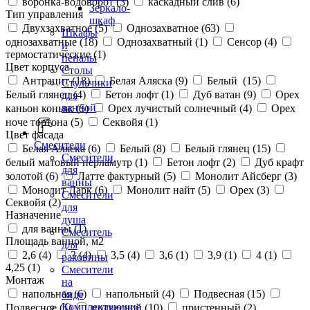
воронка-водоворот (
3
)
каскадный слив (
6
)
Зеркало-
Тип управления
шкаф
Двухзахватное (
5
)
Однозахватное (
63
)
Шкафы
однозахватные (
18
)
Однозахватный (
1
)
Сенсор (
4
)
и
термостатические (
1
)
пеналы
Цвет корпуса
Столы
Антрацит (
18
)
Белая Аляска (
9
)
Белый (
15
)
Стульчики
Белый глянец (
4
)
Бетон лофт (
1
)
Дуб ватан (
9
)
Орех
для
ванной
каньон коньяк (
5
)
Орех лучистый солнечный (
4
)
Орех
ноче тортона (
5
)
Секвойя (
1
)
Цвет фасада
Смесители
Белая Аляска (
6
)
Белый (
8
)
Белый глянец (
15
)
Смесители
белый матовый перламутр (
1
)
Бетон лофт (
2
)
Дуб крафт
для
золотой (
6
)
Латте фактурный (
5
)
Монолит Айсберг (
3
)
ванны
Монолит Дарк (
6
)
Монолит найт (
5
)
Орех (
3
)
Смесители
Секвойя (
2
)
для
Назначение
душа
для ванны (
1
)
Смеситель
Площадь ванной, м2
для
2,6 (
4
)
3 (
4
)
3,5 (
4
)
3,6 (
1
)
3,9 (
1
)
4 (
1
)
раковины
4,25 (
1
)
Смесители
Монтаж
на
напольная (
6
)
напольный (
4
)
Подвесная (
15
)
биде
Комплектующие
Подвесное (
1
)
подвесной (
10
)
пристенный (
2
)