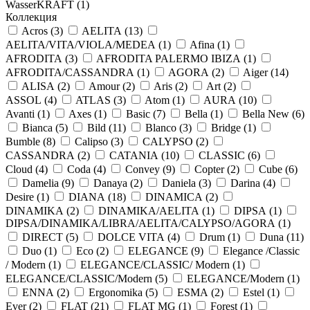
WasserKRAFT (
1
)
Коллекция
Acros (
3
)
AELITA (
13
)
AELITA/VITA/VIOLA/MEDEA (
1
)
Afina (
1
)
AFRODITA (
3
)
AFRODITA PALERMO IBIZA (
1
)
AFRODITA/CASSANDRA (
1
)
AGORA (
2
)
Aiger (
14
)
ALISA (
2
)
Amour (
2
)
Aris (
2
)
Art (
2
)
ASSOL (
4
)
ATLAS (
3
)
Atom (
1
)
AURA (
10
)
Avanti (
1
)
Axes (
1
)
Basic (
7
)
Bella (
1
)
Bella New (
6
)
Bianca (
5
)
Bild (
11
)
Blanco (
3
)
Bridge (
1
)
Bumble (
8
)
Calipso (
3
)
CALYPSO (
2
)
CASSANDRA (
2
)
CATANIA (
10
)
CLASSIC (
6
)
Cloud (
4
)
Coda (
4
)
Convey (
9
)
Copter (
2
)
Cube (
6
)
Damelia (
9
)
Danaya (
2
)
Daniela (
3
)
Darina (
4
)
Desire (
1
)
DIANA (
18
)
DINAMICA (
2
)
DINAMIKA (
2
)
DINAMIKA/AELITA (
1
)
DIPSA (
1
)
DIPSA/DINAMIKA/LIBRA/AELITA/CALYPSO/AGORA (
1
)
DIRECT (
5
)
DOLCE VITA (
4
)
Drum (
1
)
Duna (
11
)
Duo (
1
)
Eco (
2
)
ELEGANCE (
9
)
Elegance /Classic
/ Modern (
1
)
ELEGANCE/CLASSIC/ Modern (
1
)
ELEGANCE/CLASSIC/Modern (
5
)
ELEGANCE/Modern (
1
)
ENNA (
2
)
Ergonomika (
5
)
ESMA (
2
)
Estel (
1
)
Ever (
2
)
FLAT (
21
)
FLAT MG (
1
)
Forest (
1
)