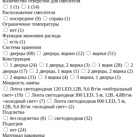
Количество отверстий для смесителя
1 (
1
)
1 (
14
)
Расположение смесителя
посередине (
9
)
справа (
1
)
Ограничение температуры
нет (
1
)
Функция экономии расхода
есть (
1
)
Система хранения
дверцы (
68
)
дверцы, ящики (
12
)
ящики (
51
)
Конструкция
1 дверца (
24
)
1 дверца, 2 ящика (
3
)
1 ящик (
28
)
2
дверцы (
17
)
2 дверцы, 1 ящик (
1
)
2 дверцы, 2 ящика (
2
)
2 ящика (
33
)
3 ящика (
4
)
3 ящика, 1 дверца (
1
)
Мощность лампы
Лента светодиодная 120 LED,12В, 9,6 Вт\м «нейтральный
свет» (
19
)
Лента светодиодная 300 LED, 5 м, 12В, 4,8Вт\м
«холодный свет» (
7
)
Лента светодиодная 600 LED, 5 м,
12В, 9,6 Вт\м «холодный свет» (
2
)
Подсветка
без подсветки (
8
)
светодиодная (
32
)
Подогрев
нет (
24
)
Материал раковины