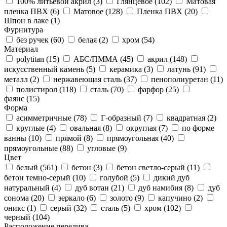
100% литьевой акрил (
3
)
Глянцевое (
102
)
Матовая
пленка ПВХ (
6
)
Матовое (
128
)
Пленка ПВХ (
20
)
Шпон в лаке (
1
)
Фурнитура
без ручек (
60
)
белая (
2
)
хром (
54
)
Материал
polytitan (
15
)
АБС/ПММА (
45
)
акрил (
148
)
искусственный камень (
5
)
керамика (
3
)
латунь (
91
)
металл (
2
)
нержавеющая сталь (
37
)
пенополиуретан (
11
)
полистирол (
118
)
сталь (
70
)
фарфор (
25
)
фаянс (
15
)
Форма
асимметричные (
78
)
Г-образный (
7
)
квадратная (
2
)
круглые (
4
)
овальная (
8
)
округлая (
7
)
по форме
ванны (
10
)
прямой (
8
)
прямоугольная (
40
)
прямоугольные (
88
)
угловые (
9
)
Цвет
белый (
561
)
бетон (
3
)
бетон светло-серый (
11
)
бетон темно-серый (
10
)
голубой (
5
)
дикий дуб
натуральный (
4
)
дуб вотан (
21
)
дуб намибия (
8
)
дуб
сонома (
20
)
зеркало (
6
)
золото (
9
)
капучино (
2
)
оникс (
1
)
серый (
32
)
сталь (
5
)
хром (
102
)
черный (
104
)
Расположение перелива