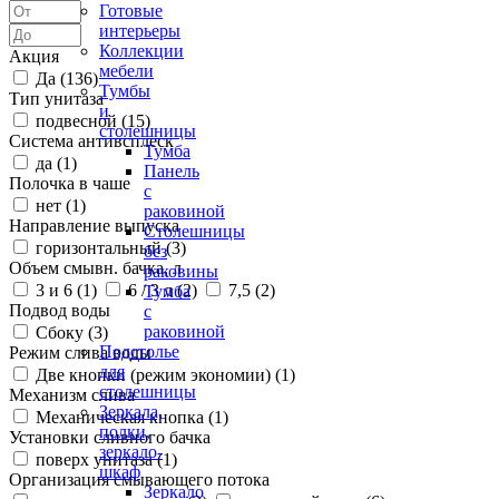
Готовые
интерьеры
Коллекции
Акция
мебели
Да (
136
)
Тумбы
Тип унитаза
и
подвесной (
15
)
столешницы
Система антивсплеск
Тумба
да (
1
)
Панель
Полочка в чаше
с
нет (
1
)
раковиной
Направление выпуска
Столешницы
горизонтальный (
3
)
без
Объем смывн. бачка, л
раковины
3 и 6 (
1
)
6 / 3 л (
2
)
7,5 (
2
)
Тумба
Подвод воды
с
раковиной
Сбоку (
3
)
Подстолье
Режим слива воды
для
Две кнопки (режим экономии) (
1
)
столешницы
Механизм слива
Зеркала,
Механическая кнопка (
1
)
полки,
Установки сливного бачка
зеркало-
поверх унитаза (
1
)
шкаф
Организация смывающего потока
Зеркало