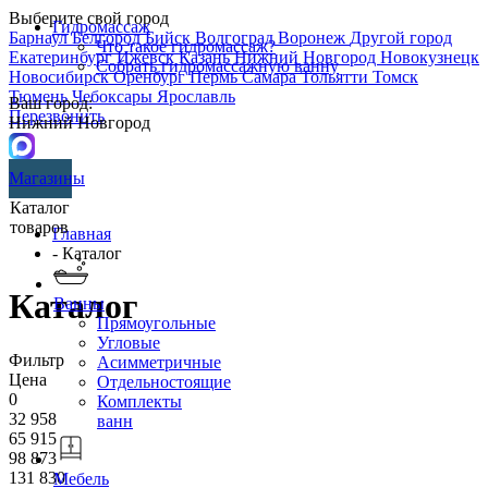
Выберите свой город
Гидромассаж
Барнаул
Белгород
Бийск
Волгоград
Воронеж
Другой город
Что такое гидромассаж?
Екатеринбург
Ижевск
Казань
Нижний Новгород
Новокузнецк
Собрать гидромассажную ванну
Новосибирск
Оренбург
Пермь
Самара
Тольятти
Томск
Тюмень
Чебоксары
Ярославль
Ваш город:
Перезвонить
Нижний Новгород
Магазины
Каталог
товаров
Главная
- Каталог
Каталог
Ванны
Прямоугольные
Угловые
Фильтр
Асимметричные
Цена
Отдельностоящие
0
Комплекты
32 958
ванн
65 915
98 873
131 830
Мебель