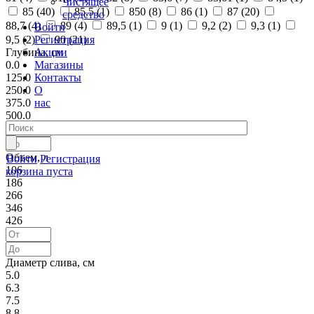
Чистящее
85 (
40
)
85,5 (
1
)
850 (
8
)
86 (
1
)
87 (
20
)
средство
88,7 (
4
)
89 (
4
)
89,5 (
1
)
9 (
1
)
9,2 (
2
)
9,3 (
1
)
Войти
Регистрация
9,5 (
2
)
90 (
21
)
Акции
Глубина, см
Магазины
0.0
Контакты
125.0
О
250.0
нас
375.0
500.0
Объем, л
Войти
Регистрация
106
корзина пуста
186
266
346
426
Диаметр слива, см
5.0
6.3
7.5
8.8