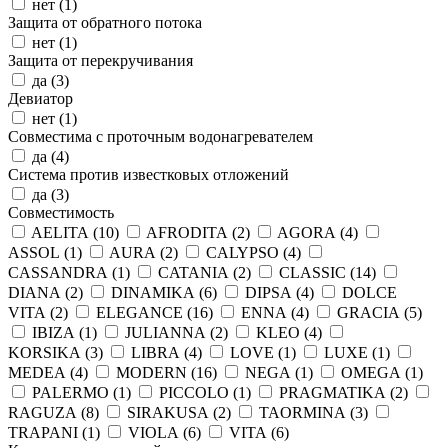
нет (
1
)
Защита от обратного потока
нет (
1
)
Защита от перекручивания
да (
3
)
Девиатор
нет (
1
)
Совместима с проточным водонагревателем
да (
4
)
Система против известковых отложений
да (
3
)
Совместимость
AELITA (
10
)
AFRODITA (
2
)
AGORA (
4
)
ASSOL (
1
)
AURA (
2
)
CALYPSO (
4
)
CASSANDRA (
1
)
CATANIA (
2
)
CLASSIC (
14
)
DIANA (
2
)
DINAMIKA (
6
)
DIPSA (
4
)
DOLCE
VITA (
2
)
ELEGANCE (
16
)
ENNA (
4
)
GRACIA (
5
)
IBIZA (
1
)
JULIANNA (
2
)
KLEO (
4
)
KORSIKA (
3
)
LIBRA (
4
)
LOVE (
1
)
LUXE (
1
)
MEDEA (
4
)
MODERN (
16
)
NEGA (
1
)
OMEGA (
1
)
PALERMO (
1
)
PICCOLO (
1
)
PRAGMATIKA (
2
)
RAGUZA (
8
)
SIRAKUSA (
2
)
TAORMINA (
3
)
TRAPANI (
1
)
VIOLA (
6
)
VITA (
6
)