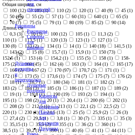
для
Общая ширина, см
смесителей
100 (
12
)
105 (
3
)
110 (
2
)
120 (
1
)
40 (
9
)
45 (
1
)
50 (
15
)
55 (
2
)
57 (
1
)
60 (
31
)
640 (
1
)
65 (
5
)
70 (
7
)
75 (
5
)
79 (
1
)
80 (
19
)
85 (
2
)
90 (
14
)
Раковины
Длина, см
Раковины
0,3 (
3
)
10 (
3
)
100 (
12
)
105 (
1
)
11,3 (
2
)
Сифоны
110 (
1
)
113,5 (
1
)
120 (
13
)
123 (
1
)
127 (
1
)
для
130 (
8
)
133 (
2
)
134 (
1
)
14 (
1
)
140 (
18
)
141,5 (
1
)
раковин
143 (
2
)
15 (
8
)
15,7 (
1
)
15,9 (
1
)
150 (
73
)
152,5 (
1
)
153 (
4
)
154,2 (
1
)
155 (
5
)
158 (
1
)
158-
Душевые
175 (
2
)
160 (
45
)
162 (
4
)
163 (
3
)
164 (
1
)
165 (
17
)
поддоны
166 (
2
)
167 (
2
)
170 (
97
)
170,7 (
2
)
171 (
1
)
и
172 (
1
)
173 (
5
)
173,6 (
1
)
174 (
7
)
175 (
7
)
176 (
2
)
перегородки
18 (
1
)
18,7 (
1
)
180 (
34
)
181 (
1
)
182 (
2
)
Душевые
183 (
2
)
184 (
3
)
185 (
3
)
186 (
1
)
187 (
1
)
189 (
2
)
поддоны
19 (
1
)
19,8 (
1
)
190 (
19
)
193 (
2
)
194 (
1
)
Карнизы
195 (
1
)
198 (
2
)
20 (
1
)
20,4 (
1
)
200 (
6
)
202 (
1
)
для
208 (
2
)
212,5 (
1
)
213 (
1
)
22,1 (
2
)
22,5 (
2
)
поддонов
220 (
1
)
230 (
1
)
24,5 (
13
)
25 (
5
)
25,9 (
2
)
26 (
3
)
Панели
для
27,4 (
2
)
29,5 (
1
)
3,8 (
1
)
30 (
7
)
335 (
1
)
35 (
3
)
поддонов
35,15 (
1
)
35,5 (
2
)
355 (
1
)
36 (
2
)
360 (
1
)
Поддоны
38,5 (
1
)
39,2 (
1
)
390 (
1
)
40 (
6
)
41 (
1
)
44 (
11
)
Рамы