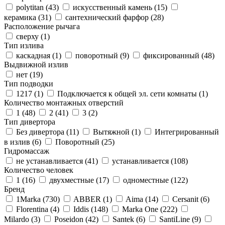
polytitan (
43
)
искусственный камень (
15
)
керамика (
31
)
сантехнический фарфор (
28
)
Расположение рычага
сверху (
1
)
Тип излива
каскадная (
1
)
поворотный (
9
)
фиксированный (
48
)
Выдвижной излив
нет (
19
)
Тип подводки
1217 (
1
)
Подключается к общей эл. сети комнаты (
1
)
Количество монтажных отверстий
1 (
48
)
2 (
41
)
3 (
2
)
Тип дивертора
Без дивертора (
11
)
Вытяжной (
1
)
Интегрированный
в излив (
6
)
Поворотный (
25
)
Гидромассаж
не устанавливается (
41
)
устанавливается (
108
)
Количество человек
1 (
16
)
двухместные (
17
)
одноместные (
122
)
Бренд
1Marka (
730
)
ABBER (
1
)
Aima (
14
)
Cersanit (
6
)
Florentina (
4
)
Iddis (
148
)
Marka One (
222
)
Milardo (
3
)
Poseidon (
42
)
Santek (
6
)
SantiLine (
9
)