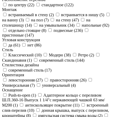
по центру (
22
)
стандартное (
122
)
Монтаж
встраиваемый в стену (
2
)
встраивается в нишу (
5
)
на ванну (
3
)
на пол (
7
)
на стену (
47
)
на
столешницу (
14
)
на умывальник (
34
)
напольные (
92
)
отдельно стоящие (
8
)
подвесные (
236
)
пристенные (
147
)
Угловая конструкция
да (
61
)
нет (
86
)
Стиль
Классический (
10
)
Модерн (
38
)
Ретро (
2
)
Скандинавия (
1
)
современный стиль (
144
)
Стилистика дизайна
современный стиль (
17
)
Ориентация
левосторонняя (
27
)
правосторонняя (
26
)
Универсальная (
7
)
универсальный (
4
)
Оснащение
Push-to-open (
1
)
Адаптерное кольцо с переливом
Ш.П.360-16 Выпуск 1 1/4"с нержавеющей чашкой 63 мм/
М200 (
1
)
антискользящее покрытие (
11
)
встроенный
слив-перелив (
10
)
донная крышка, выпуск с переливом,
кронштейны (
8
)
импульсная система смыва воды (
2
)