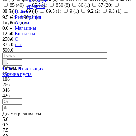
Чистящее
85 (
40
)
85,5 (
1
)
850 (
8
)
86 (
1
)
87 (
20
)
средство
88,7 (
4
)
89 (
4
)
89,5 (
1
)
9 (
1
)
9,2 (
2
)
9,3 (
1
)
Войти
Регистрация
9,5 (
2
)
90 (
21
)
Акции
Глубина, см
Магазины
0.0
Контакты
125.0
О
250.0
нас
375.0
500.0
Объем, л
Войти
Регистрация
106
корзина пуста
186
266
346
426
Диаметр слива, см
5.0
6.3
7.5
8.8