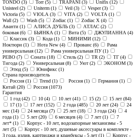
TONDO (
3
)
Torr (
5
)
TRAPANI (
3
)
Unifix (
12
)
Unisteel (
2
)
Uniterm (
1
)
Veil (
3
)
Vesper (
3
)
Victoria (
5
)
VIOLA (
3
)
VITA (
2
)
VOLTA (
1
)
Wall (
2
)
Wash (
5
)
Zodiac (
1
)
Zodiac X (
4
)
Аванти (
1
)
АЛИСА ДУБЛЬ (
3
)
АТЛАС (
2
)
боковая (
6
)
БЬЯНКА (
1
)
Вита (
5
)
ДЖУЛИАННА (
4
)
Классик (
3
)
Кода (
1
)
МИНИМИ (
12
)
Ноктюрн (
1
)
Нота New (
4
)
Прованс (
6
)
Рама
универсальная (
12
)
Рама универсальная ПУ (
1
)
РЕВО (
7
)
Соната (
18
)
Стиль (
2
)
ТR (
2
)
ТГ (
4
)
Тигода (
2
)
Универсальная (
8
)
Уют (
2
)
ЭКОНОМ (
3
)
Этюд (
5
)
Юнификс (
1
)
Страна производитель
Россия (
1
)
Trend (
1
)
Россия (
1
)
Германия (
1
)
Китай (
20
)
Россия (
1073
)
Гарантия
1 год (
42
)
10 (
4
)
10 лет (
41
)
15 (
2
)
15 лет (
84
)
17 (
1
)
17 лет (
152
)
2 года (
485
)
20 лет (
24
)
24
мес (
14
)
24 месяца (
7
)
25 лет (
18
)
3 года (
24
)
4
года (
1
)
5 лет (
20
)
6 месяцев (
4
)
7 лет (
1
)
7
лет* (
1
)
Корпус - 10 лет, водозапорные механизмы - 5
лет (
5
)
Корпус - 10 лет, душевые аксессуары в комплекте -
3 года, излив, картриджи и кранбуксы - 5 лет (
1
)
Корпус -