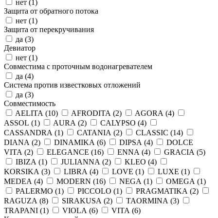
нет (
1
)
Защита от обратного потока
нет (
1
)
Защита от перекручивания
да (
3
)
Девиатор
нет (
1
)
Совместима с проточным водонагревателем
да (
4
)
Система против известковых отложений
да (
3
)
Совместимость
AELITA (
10
)
AFRODITA (
2
)
AGORA (
4
)
ASSOL (
1
)
AURA (
2
)
CALYPSO (
4
)
CASSANDRA (
1
)
CATANIA (
2
)
CLASSIC (
14
)
DIANA (
2
)
DINAMIKA (
6
)
DIPSA (
4
)
DOLCE
VITA (
2
)
ELEGANCE (
16
)
ENNA (
4
)
GRACIA (
5
)
IBIZA (
1
)
JULIANNA (
2
)
KLEO (
4
)
KORSIKA (
3
)
LIBRA (
4
)
LOVE (
1
)
LUXE (
1
)
MEDEA (
4
)
MODERN (
16
)
NEGA (
1
)
OMEGA (
1
)
PALERMO (
1
)
PICCOLO (
1
)
PRAGMATIKA (
2
)
RAGUZA (
8
)
SIRAKUSA (
2
)
TAORMINA (
3
)
TRAPANI (
1
)
VIOLA (
6
)
VITA (
6
)