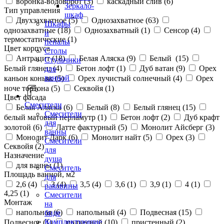
воронка-водоворот (
3
)
каскадный слив (
6
)
Зеркало-
Тип управления
шкаф
Двухзахватное (
5
)
Однозахватное (
63
)
Шкафы
однозахватные (
18
)
Однозахватный (
1
)
Сенсор (
4
)
и
термостатические (
1
)
пеналы
Цвет корпуса
Столы
Антрацит (
18
)
Белая Аляска (
9
)
Белый (
15
)
Стульчики
Белый глянец (
4
)
Бетон лофт (
1
)
Дуб ватан (
9
)
Орех
для
ванной
каньон коньяк (
5
)
Орех лучистый солнечный (
4
)
Орех
ноче тортона (
5
)
Секвойя (
1
)
Цвет фасада
Смесители
Белая Аляска (
6
)
Белый (
8
)
Белый глянец (
15
)
Смесители
белый матовый перламутр (
1
)
Бетон лофт (
2
)
Дуб крафт
для
золотой (
6
)
Латте фактурный (
5
)
Монолит Айсберг (
3
)
ванны
Монолит Дарк (
6
)
Монолит найт (
5
)
Орех (
3
)
Смесители
Секвойя (
2
)
для
Назначение
душа
для ванны (
1
)
Смеситель
Площадь ванной, м2
для
2,6 (
4
)
3 (
4
)
3,5 (
4
)
3,6 (
1
)
3,9 (
1
)
4 (
1
)
раковины
4,25 (
1
)
Смесители
Монтаж
на
напольная (
6
)
напольный (
4
)
Подвесная (
15
)
биде
Комплектующие
Подвесное (
1
)
подвесной (
10
)
пристенный (
2
)