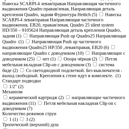
Навеска SCARPI-4 левая/правая Направляющая частичного
выдвижения Quadro правая/левая, Направляющая деталь
крепления Quadro, задняя Фурнитура Hettich (
5
)
Навеска
SCARPI-4 левая/правая Направляющая частичного
выдвижения, ЕВ20, правая/левая, Quadro 25 silent system
HD/350 – 9105624 Направляющая деталь крепления Quadro,
задняя (
1
)
Направляющая Push up Quadro25 Направляющая
Quadro (
1
)
Направляющая Push up частичного
выдвижения Quadro25 НР/350 ,левая/правая, ЕВ20 (
6
)
направляющие Quadro с доводчиком (
10
)
Направляющие с
доводчиком (
25
)
нет (
1
)
Опора чёрная (
2
)
Петля
мебельная вкладная Clip-on с доводчиком (
3
)
система
биде (
2
)
Со светодиодной подсветкой. Без выключателя -
выход свободный. Крепления к стене идут в комплекте. (
1
)
Стандарт подводки
1/2" (
2
)
Механизм
керамический картридж (
2
)
направляющие частичного
выдвижения (
11
)
Петля мебельная накладная Clip-on с
доводчиком (
7
)
Количество режимов струи
1 (
1
)
3 (
2
)
Тропический (верхний) душ