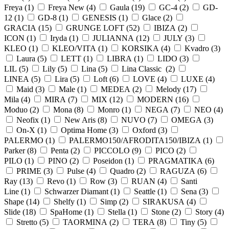
Freya (
1
)
Freya New (
4
)
Gaula (
19
)
GC-4 (
2
)
GD-
12 (
1
)
GD-8 (
1
)
GENESIS (
1
)
Glace (
2
)
GRACIA (
15
)
GRUNGE LOFT (
52
)
IBIZA (
2
)
ICON (
1
)
Iryda (
1
)
JULIANNA (
12
)
JULY (
3
)
KLEO (
1
)
KLEO/VITA (
1
)
KORSIKA (
4
)
Kvadro (
3
)
Laura (
5
)
LETT (
1
)
LIBRA (
1
)
LIDO (
3
)
LIL (
5
)
Lily (
5
)
Lina (
5
)
Lina Classic (
2
)
LINEA (
5
)
Lira (
5
)
Loft (
6
)
LOVE (
4
)
LUXE (
4
)
Maid (
3
)
Male (
1
)
MEDEA (
2
)
Melody (
17
)
Mila (
4
)
MIRA (
7
)
MIX (
12
)
MODERN (
16
)
Moduo (
2
)
Mona (
8
)
Monro (
1
)
NEGA (
7
)
NEO (
4
)
Neofix (
1
)
New Aris (
8
)
NUVO (
7
)
OMEGA (
3
)
On-X (
1
)
Optima Home (
3
)
Oxford (
3
)
PALERMO (
1
)
PALERMO150/AFRODITA150/IBIZA (
1
)
Parker (
8
)
Penta (
2
)
PICCOLO (
9
)
PICO (
2
)
PILO (
1
)
PINO (
2
)
Poseidon (
1
)
PRAGMATIKA (
6
)
PRIME (
3
)
Pulse (
4
)
Quadro (
2
)
RAGUZA (
6
)
Ray (
13
)
Revo (
1
)
Row (
3
)
RUAN (
4
)
Santi
Line (
1
)
Schwarzer Diamant (
1
)
Seattle (
1
)
Sena (
3
)
Shape (
14
)
Shelfy (
1
)
Simp (
2
)
SIRAKUSA (
4
)
Slide (
18
)
SpaHome (
1
)
Stella (
1
)
Stone (
2
)
Story (
4
)
Stretto (
5
)
TAORMINA (
2
)
TERA (
8
)
Tiny (
5
)