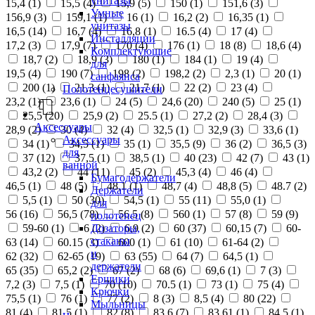
унитазы
15,4 (
1
)
15,5 (
4
)
15,9 (
5
)
150 (
1
)
151,6 (
3
)
Умные
156,9 (
3
)
159,1 (
1
)
16 (
1
)
16,2 (
2
)
16,35 (
1
)
унитазы
16,5 (
14
)
16,7 (
4
)
16,8 (
1
)
16.5 (
4
)
17 (
4
)
Инсталляции
17,2 (
3
)
17,9 (
7
)
170 (
4
)
176 (
1
)
18 (
8
)
18,6 (
4
)
Комплектующие
18,7 (
2
)
18,9 (
3
)
180 (
1
)
184 (
1
)
19 (
4
)
для
19,5 (
4
)
190 (
7
)
198 (
2
)
198,2 (
2
)
2,3 (
1
)
20 (
1
)
санфаянса
200 (
1
)
21,3 (
1
)
21,7 (
1
)
22 (
2
)
23 (
4
)
Полотенцесушители
23,2 (
1
)
23,6 (
1
)
24 (
5
)
24,6 (
20
)
240 (
5
)
25 (
1
)
25,5 (
20
)
25,9 (
2
)
25.5 (
1
)
27,2 (
2
)
28,4 (
3
)
Аксессуары
28,9 (
2
)
30 (
4
)
32 (
4
)
32,5 (
1
)
32,9 (
3
)
33,6 (
1
)
Аксессуары
34 (
1
)
34,5 (
1
)
35 (
1
)
35,5 (
9
)
36 (
2
)
36,5 (
3
)
для
37 (
12
)
37,5 (
1
)
38,5 (
1
)
40 (
23
)
42 (
7
)
43 (
1
)
ванной
43,2 (
2
)
44 (
11
)
45 (
2
)
45,3 (
4
)
46 (
4
)
Бумагодержатели
46,5 (
1
)
48 (
5
)
48,1 (
1
)
48,7 (
4
)
48,8 (
5
)
48.7 (
2
)
Держатели
5,5 (
1
)
50 (
30
)
54,5 (
1
)
55 (
11
)
55,0 (
1
)
для
56 (
16
)
56,5 (
78
)
56.5 (
8
)
560 (
1
)
57 (
8
)
59 (
9
)
полотенец
Дозаторы,
59-60 (
1
)
6 (
2
)
6,9 (
2
)
60 (
37
)
60,15 (
7
)
60-
стаканы
63 (
14
)
60.15 (
3
)
600 (
1
)
61 (
10
)
61-64 (
2
)
и
62 (
32
)
62-65 (
19
)
63 (
55
)
64 (
7
)
64,5 (
1
)
держатели
65 (
35
)
65,2 (
2
)
67 (
2
)
68 (
6
)
69,6 (
1
)
7 (
3
)
Ершики
7,2 (
3
)
7,5 (
1
)
70 (
10
)
70.5 (
1
)
73 (
1
)
75 (
4
)
Крючки
75,5 (
1
)
76 (
1
)
77 (
2
)
8 (
3
)
8,5 (
4
)
80 (
22
)
Мыльницы
81 (
4
)
81,5 (
1
)
82 (
8
)
83,6 (
7
)
83,61 (
1
)
84,5 (
1
)