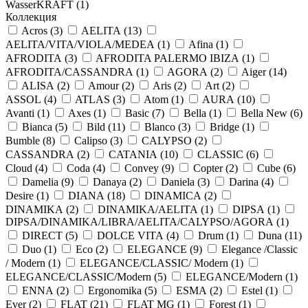
WasserKRAFT (
1
)
Коллекция
Acros (
3
)
AELITA (
13
)
AELITA/VITA/VIOLA/MEDEA (
1
)
Afina (
1
)
AFRODITA (
3
)
AFRODITA PALERMO IBIZA (
1
)
AFRODITA/CASSANDRA (
1
)
AGORA (
2
)
Aiger (
14
)
ALISA (
2
)
Amour (
2
)
Aris (
2
)
Art (
2
)
ASSOL (
4
)
ATLAS (
3
)
Atom (
1
)
AURA (
10
)
Avanti (
1
)
Axes (
1
)
Basic (
7
)
Bella (
1
)
Bella New (
6
)
Bianca (
5
)
Bild (
11
)
Blanco (
3
)
Bridge (
1
)
Bumble (
8
)
Calipso (
3
)
CALYPSO (
2
)
CASSANDRA (
2
)
CATANIA (
10
)
CLASSIC (
6
)
Cloud (
4
)
Coda (
4
)
Convey (
9
)
Copter (
2
)
Cube (
6
)
Damelia (
9
)
Danaya (
2
)
Daniela (
3
)
Darina (
4
)
Desire (
1
)
DIANA (
18
)
DINAMICA (
2
)
DINAMIKA (
2
)
DINAMIKA/AELITA (
1
)
DIPSA (
1
)
DIPSA/DINAMIKA/LIBRA/AELITA/CALYPSO/AGORA (
1
)
DIRECT (
5
)
DOLCE VITA (
4
)
Drum (
1
)
Duna (
11
)
Duo (
1
)
Eco (
2
)
ELEGANCE (
9
)
Elegance /Classic
/ Modern (
1
)
ELEGANCE/CLASSIC/ Modern (
1
)
ELEGANCE/CLASSIC/Modern (
5
)
ELEGANCE/Modern (
1
)
ENNA (
2
)
Ergonomika (
5
)
ESMA (
2
)
Estel (
1
)
Ever (
2
)
FLAT (
21
)
FLAT MG (
1
)
Forest (
1
)