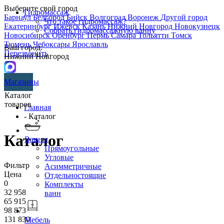
Выберите свой город
Гидромассаж
Барнаул
Белгород
Бийск
Волгоград
Воронеж
Другой город
Что такое гидромассаж?
Екатеринбург
Ижевск
Казань
Нижний Новгород
Новокузнецк
Собрать гидромассажную ванну
Новосибирск
Оренбург
Пермь
Самара
Тольятти
Томск
Тюмень
Чебоксары
Ярославль
Ваш город:
Перезвонить
Нижний Новгород
Магазины
Каталог
товаров
Главная
- Каталог
Каталог
Ванны
Прямоугольные
Угловые
Фильтр
Асимметричные
Цена
Отдельностоящие
0
Комплекты
32 958
ванн
65 915
98 873
131 830
Мебель