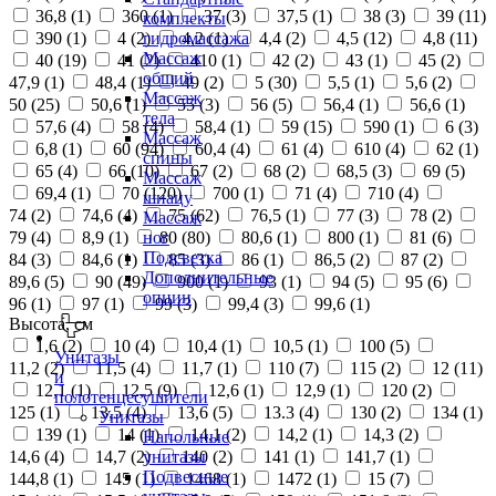
36,8 (
1
)
360 (
1
)
37 (
3
)
37,5 (
1
)
38 (
3
)
39 (
11
)
комплекты
390 (
1
)
4 (
2
)
4,2 (
1
)
4,4 (
2
)
4,5 (
12
)
4,8 (
11
)
гидромассажа
Массаж
40 (
19
)
41 (
2
)
410 (
1
)
42 (
2
)
43 (
1
)
45 (
2
)
общий
47,9 (
1
)
48,4 (
1
)
49 (
2
)
5 (
30
)
5,5 (
1
)
5,6 (
2
)
Массаж
50 (
25
)
50,6 (
1
)
55 (
3
)
56 (
5
)
56,4 (
1
)
56,6 (
1
)
тела
57,6 (
4
)
58 (
4
)
58,4 (
1
)
59 (
15
)
590 (
1
)
6 (
3
)
Массаж
6,8 (
1
)
60 (
94
)
60,4 (
4
)
61 (
4
)
610 (
4
)
62 (
1
)
спины
65 (
4
)
66 (
10
)
67 (
2
)
68 (
2
)
68,5 (
3
)
69 (
5
)
Массаж
69,4 (
1
)
70 (
120
)
700 (
1
)
71 (
4
)
710 (
4
)
шиацу
74 (
2
)
74,6 (
4
)
75 (
62
)
76,5 (
1
)
77 (
3
)
78 (
2
)
Массаж
79 (
4
)
8,9 (
1
)
80 (
80
)
80,6 (
1
)
800 (
1
)
81 (
6
)
ног
Подсветка
84 (
3
)
84,6 (
1
)
85 (
3
)
86 (
1
)
86,5 (
2
)
87 (
2
)
Дополнительные
89,6 (
5
)
90 (
49
)
900 (
1
)
93 (
1
)
94 (
5
)
95 (
6
)
опции
96 (
1
)
97 (
1
)
99 (
3
)
99,4 (
3
)
99,6 (
1
)
Высота, см
1,6 (
2
)
10 (
4
)
10,4 (
1
)
10,5 (
1
)
100 (
5
)
Унитазы
11,2 (
2
)
11,5 (
4
)
11,7 (
1
)
110 (
7
)
115 (
2
)
12 (
11
)
и
12,1 (
1
)
12,5 (
9
)
12,6 (
1
)
12,9 (
1
)
120 (
2
)
полотенцесушители
125 (
1
)
13,5 (
4
)
13,6 (
5
)
13.3 (
4
)
130 (
2
)
134 (
1
)
Унитазы
139 (
1
)
14 (
1
)
14,1 (
2
)
14,2 (
1
)
14,3 (
2
)
Напольные
14,6 (
4
)
14,7 (
2
)
140 (
2
)
141 (
1
)
141,7 (
1
)
унитазы
Подвесные
144,8 (
1
)
145 (
1
)
1468 (
1
)
1472 (
1
)
15 (
7
)