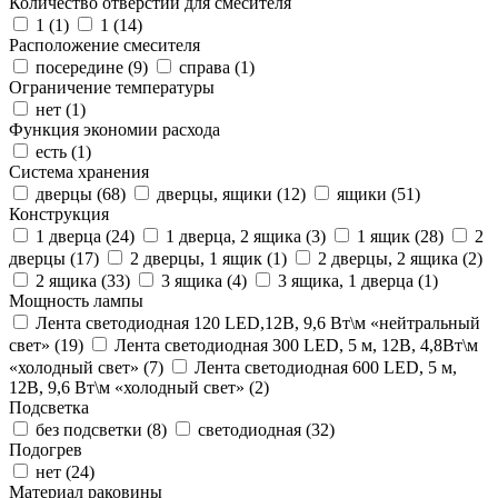
Количество отверстий для смесителя
1 (
1
)
1 (
14
)
Расположение смесителя
посередине (
9
)
справа (
1
)
Ограничение температуры
нет (
1
)
Функция экономии расхода
есть (
1
)
Система хранения
дверцы (
68
)
дверцы, ящики (
12
)
ящики (
51
)
Конструкция
1 дверца (
24
)
1 дверца, 2 ящика (
3
)
1 ящик (
28
)
2
дверцы (
17
)
2 дверцы, 1 ящик (
1
)
2 дверцы, 2 ящика (
2
)
2 ящика (
33
)
3 ящика (
4
)
3 ящика, 1 дверца (
1
)
Мощность лампы
Лента светодиодная 120 LED,12В, 9,6 Вт\м «нейтральный
свет» (
19
)
Лента светодиодная 300 LED, 5 м, 12В, 4,8Вт\м
«холодный свет» (
7
)
Лента светодиодная 600 LED, 5 м,
12В, 9,6 Вт\м «холодный свет» (
2
)
Подсветка
без подсветки (
8
)
светодиодная (
32
)
Подогрев
нет (
24
)
Материал раковины