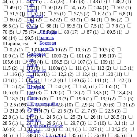
44,5 (
1
)
44,7 (
5
)
45 (
23
)
47 (
3
)
48 (
17
)
48,2 (
1
)
для
49 (
1
)
5 (
1
)
50 (
12
)
50,5 (
2
)
504 (
1
)
507 (
1
)
ванн
51,5 (
1
)
52 (
1
)
55 (
1
)
57,5 (
2
)
6,2 (
1
)
6,8 (
1
)
Панели
60 (
2
)
61 (
2
)
62 (
2
)
63 (
1
)
64 (
1
)
66 (
2
)
для
66,5 (
1
)
67 (
1
)
68 (
1
)
69,5 (
1
)
7,5 (
1
)
7,8 (
1
)
ванн
70 (
5
)
75 (
7
)
8,7 (
2
)
80 (
17
)
87 (
1
)
89,5 (
1
)
Лицевая
панель
90 (
14
)
99,5 (
1
)
Боковая
Ширина, см
панель
0,2 (
1
)
1,01 (
1
)
10 (
2
)
10,3 (
2
)
10,5 (
3
)
Сифоны
10,9 (
1
)
100 (
64
)
1000 (
2
)
101 (
2
)
105 (
10
)
для
105,6 (
1
)
106 (
4
)
106,5 (
3
)
107 (
1
)
109 (
1
)
ванн
11,5 (
2
)
110 (
8
)
1100а (
1
)
111 (
1
)
112 (
2
)
113 (
1
)
Карнизы
116 (
1
)
116,5 (
1
)
12,2 (
2
)
12,4 (
1
)
120 (
11
)
для
134 (
1
)
135 (
2
)
14,2 (
4
)
140 (
6
)
141 (
1
)
142 (
1
)
ванны
15 (
2
)
15,9 (
1
)
150 (
10
)
152,5 (
1
)
155 (
1
)
Шторки
16,5 (
3
)
17,9 (
3
)
170 (
2
)
18 (
2
)
18,3 (
1
)
18,4 (
3
)
для
ванн
18,5 (
1
)
180 (
6
)
19 (
3
)
19,6 (
1
)
19,9 (
2
)
2 (
5
)
Подголовники
2,5 (
108
)
2,7 (
2
)
2,8 (
10
)
2,9 (
4
)
20 (
6
)
21 (
2
)
Ручки
21,2 (
6
)
21,4 (
7
)
21,5 (
3
)
21,7 (
5
)
22,5 (
3
)
для
22,8 (
1
)
24 (
1
)
24,5 (
1
)
25 (
3
)
26 (
1
)
28,5 (
1
)
ванны
28.5 (
1
)
29 (
1
)
29,6 (
1
)
29,7 (
3
)
3 (
10
)
3,1 (
1
)
Гидромассажные
3,6 (
6
)
3,8 (
1
)
30 (
9
)
31,4 (
1
)
327 (
1
)
34,2 (
5
)
опции
34,5 (
1
)
348 (
1
)
35 (
20
)
355 (
1
)
36 (
8
)
36,5 (
11
)
Стандартные