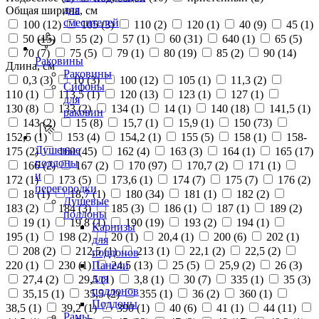
для
Общая ширина, см
смесителей
100 (
12
)
105 (
3
)
110 (
2
)
120 (
1
)
40 (
9
)
45 (
1
)
50 (
15
)
55 (
2
)
57 (
1
)
60 (
31
)
640 (
1
)
65 (
5
)
70 (
7
)
75 (
5
)
79 (
1
)
80 (
19
)
85 (
2
)
90 (
14
)
Раковины
Длина, см
Раковины
0,3 (
3
)
10 (
3
)
100 (
12
)
105 (
1
)
11,3 (
2
)
Сифоны
110 (
1
)
113,5 (
1
)
120 (
13
)
123 (
1
)
127 (
1
)
для
130 (
8
)
133 (
2
)
134 (
1
)
14 (
1
)
140 (
18
)
141,5 (
1
)
раковин
143 (
2
)
15 (
8
)
15,7 (
1
)
15,9 (
1
)
150 (
73
)
152,5 (
1
)
153 (
4
)
154,2 (
1
)
155 (
5
)
158 (
1
)
158-
Душевые
175 (
2
)
160 (
45
)
162 (
4
)
163 (
3
)
164 (
1
)
165 (
17
)
поддоны
166 (
2
)
167 (
2
)
170 (
97
)
170,7 (
2
)
171 (
1
)
и
172 (
1
)
173 (
5
)
173,6 (
1
)
174 (
7
)
175 (
7
)
176 (
2
)
перегородки
18 (
1
)
18,7 (
1
)
180 (
34
)
181 (
1
)
182 (
2
)
Душевые
183 (
2
)
184 (
3
)
185 (
3
)
186 (
1
)
187 (
1
)
189 (
2
)
поддоны
19 (
1
)
19,8 (
1
)
190 (
19
)
193 (
2
)
194 (
1
)
Карнизы
195 (
1
)
198 (
2
)
20 (
1
)
20,4 (
1
)
200 (
6
)
202 (
1
)
для
208 (
2
)
212,5 (
1
)
213 (
1
)
22,1 (
2
)
22,5 (
2
)
поддонов
220 (
1
)
230 (
1
)
24,5 (
13
)
25 (
5
)
25,9 (
2
)
26 (
3
)
Панели
для
27,4 (
2
)
29,5 (
1
)
3,8 (
1
)
30 (
7
)
335 (
1
)
35 (
3
)
поддонов
35,15 (
1
)
35,5 (
2
)
355 (
1
)
36 (
2
)
360 (
1
)
Поддоны
38,5 (
1
)
39,2 (
1
)
390 (
1
)
40 (
6
)
41 (
1
)
44 (
11
)
Рамы