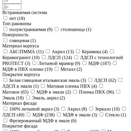
Встраиваемая система
нет (
18
)
Тип раковины
полувстраиваемая (
9
)
столешница (
1
)
Поверхность
глянцевая (
1
)
Материал корпуса
АБС/ПММА (
11
)
Акрил (
13
)
Керамика (
4
)
Керамогранит (
10
)
ЛДСП (
124
)
ЛДСП с технологией
PROTECT (
3
)
Литьевой мрамор (
9
)
МДФ (
187
)
МДФ в ПВХ пленке (
19
)
Металл (
2
)
Покрытие корпуса
Белая глянцевая итальянская эмаль (
3
)
ЛДСП (
62
)
ЛДСП в эмали (
1
)
Матовая пленка ПВХ (
4
)
Матовое (
65
)
МДФ в эмали (
2
)
Пленка ПВХ (
96
)
Эмаль (
18
)
Эмаль, акрил (
2
)
Материал фасада
100% литьевой акрил (
3
)
Акрил (
8
)
Зеркало (
10
)
ЛДСП (
49
)
МДФ (
238
)
МДФ в эмали (
3
)
Стекло (
1
)
Фрезерованный МДФ в эмале (
6
)
Покрытие фасада