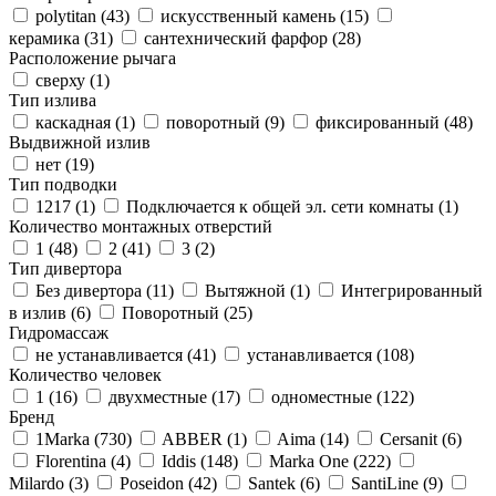
polytitan (
43
)
искусственный камень (
15
)
керамика (
31
)
сантехнический фарфор (
28
)
Расположение рычага
сверху (
1
)
Тип излива
каскадная (
1
)
поворотный (
9
)
фиксированный (
48
)
Выдвижной излив
нет (
19
)
Тип подводки
1217 (
1
)
Подключается к общей эл. сети комнаты (
1
)
Количество монтажных отверстий
1 (
48
)
2 (
41
)
3 (
2
)
Тип дивертора
Без дивертора (
11
)
Вытяжной (
1
)
Интегрированный
в излив (
6
)
Поворотный (
25
)
Гидромассаж
не устанавливается (
41
)
устанавливается (
108
)
Количество человек
1 (
16
)
двухместные (
17
)
одноместные (
122
)
Бренд
1Marka (
730
)
ABBER (
1
)
Aima (
14
)
Cersanit (
6
)
Florentina (
4
)
Iddis (
148
)
Marka One (
222
)
Milardo (
3
)
Poseidon (
42
)
Santek (
6
)
SantiLine (
9
)