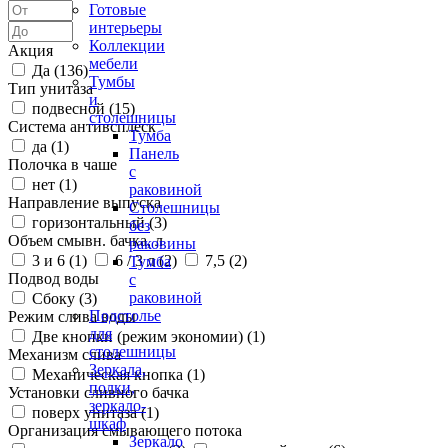
Готовые
интерьеры
Коллекции
Акция
мебели
Да (
136
)
Тумбы
Тип унитаза
и
подвесной (
15
)
столешницы
Система антивсплеск
Тумба
да (
1
)
Панель
Полочка в чаше
с
нет (
1
)
раковиной
Направление выпуска
Столешницы
горизонтальный (
3
)
без
Объем смывн. бачка, л
раковины
3 и 6 (
1
)
6 / 3 л (
2
)
7,5 (
2
)
Тумба
Подвод воды
с
раковиной
Сбоку (
3
)
Подстолье
Режим слива воды
для
Две кнопки (режим экономии) (
1
)
столешницы
Механизм слива
Зеркала,
Механическая кнопка (
1
)
полки,
Установки сливного бачка
зеркало-
поверх унитаза (
1
)
шкаф
Организация смывающего потока
Зеркало