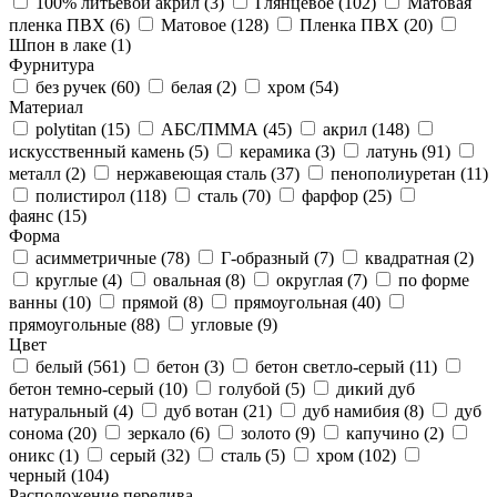
100% литьевой акрил (
3
)
Глянцевое (
102
)
Матовая
пленка ПВХ (
6
)
Матовое (
128
)
Пленка ПВХ (
20
)
Шпон в лаке (
1
)
Фурнитура
без ручек (
60
)
белая (
2
)
хром (
54
)
Материал
polytitan (
15
)
АБС/ПММА (
45
)
акрил (
148
)
искусственный камень (
5
)
керамика (
3
)
латунь (
91
)
металл (
2
)
нержавеющая сталь (
37
)
пенополиуретан (
11
)
полистирол (
118
)
сталь (
70
)
фарфор (
25
)
фаянс (
15
)
Форма
асимметричные (
78
)
Г-образный (
7
)
квадратная (
2
)
круглые (
4
)
овальная (
8
)
округлая (
7
)
по форме
ванны (
10
)
прямой (
8
)
прямоугольная (
40
)
прямоугольные (
88
)
угловые (
9
)
Цвет
белый (
561
)
бетон (
3
)
бетон светло-серый (
11
)
бетон темно-серый (
10
)
голубой (
5
)
дикий дуб
натуральный (
4
)
дуб вотан (
21
)
дуб намибия (
8
)
дуб
сонома (
20
)
зеркало (
6
)
золото (
9
)
капучино (
2
)
оникс (
1
)
серый (
32
)
сталь (
5
)
хром (
102
)
черный (
104
)
Расположение перелива