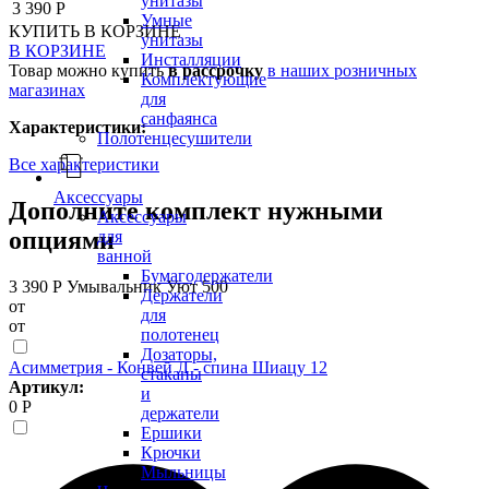
унитазы
3 390 Р
Умные
КУПИТЬ
В КОРЗИНЕ
унитазы
В КОРЗИНЕ
Инсталляции
Товар можно купить
в рассрочку
в наших розничных
Комплектующие
магазинах
для
санфаянса
Характеристики:
Полотенцесушители
Все характеристики
Аксессуары
Дополните комплект нужными
Аксессуары
опциями
для
ванной
Бумагодержатели
3 390 Р
Умывальник Уют 500
Держатели
от
для
от
полотенец
Дозаторы,
Асимметрия - Конвей Л - спина Шиацу 12
стаканы
Артикул:
и
0 Р
держатели
Ершики
Крючки
Мыльницы