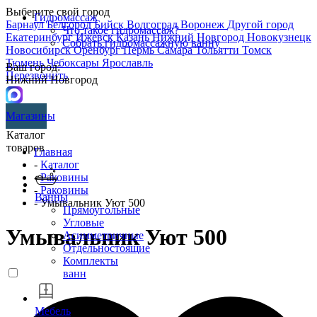
Выберите свой город
Гидромассаж
Барнаул
Белгород
Бийск
Волгоград
Воронеж
Другой город
Что такое гидромассаж?
Екатеринбург
Ижевск
Казань
Нижний Новгород
Новокузнецк
Собрать гидромассажную ванну
Новосибирск
Оренбург
Пермь
Самара
Тольятти
Томск
Тюмень
Чебоксары
Ярославль
Ваш город:
Перезвонить
Нижний Новгород
Магазины
Каталог
товаров
Главная
-
Каталог
-
Раковины
-
Раковины
Ванны
- Умывальник Уют 500
Прямоугольные
Угловые
Умывальник Уют 500
Асимметричные
Отдельностоящие
Комплекты
ванн
Мебель