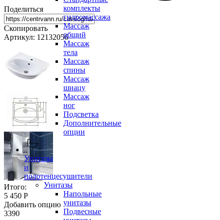
комплекты
Поделиться
гидромассажа
Массаж
Скопировать
общий
Артикул: 12132056
Массаж
тела
Массаж
спины
Массаж
шиацу
Массаж
ног
Подсветка
Дополнительные
опции
Унитазы
и
полотенцесушители
Унитазы
Итого:
Напольные
5 450 Р
унитазы
Добавить опцию
Подвесные
3390