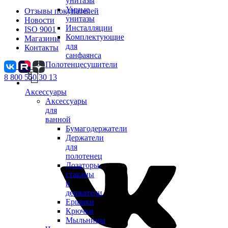
унитазы
Умные
Отзывы покупателей
унитазы
Новости
Инсталляции
ISO 9001
Комплектующие
Магазины
для
Контакты
санфаянса
Полотенцесушители
8 800 550 30 13
Аксессуары
Аксессуары
для
ванной
Бумагодержатели
Держатели
для
полотенец
Дозаторы,
стаканы
и
держатели
Ершики
Крючки
Мыльницы