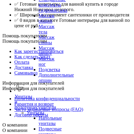
✅ Готовые интерьеры для ванной купить в городе
комплекты
Нижний Новгород недорого.
гидромассажа
✅ Широкий ассортимент сантехники от производителя
Массаж
✅ 0 видов в каталоге Готовые интерьеры для ванной по
общий
цене от руб.
Массаж
тела
Помощь покупателям
Массаж
Помощь покупателям
спины
Массаж
Как зарегистрироваться
шиацу
Как сделать заказ
Массаж
Оплата
ног
Доставка
Подсветка
Самовывоз
Дополнительные
опции
Информация для покупателей
Информация для покупателей
Унитазы
Политика конфиденциальности
и
Гарантия и возврат
полотенцесушители
Часто задаваемые вопросы (FAQ)
Унитазы
Договор оферты
Напольные
унитазы
О компании
Подвесные
О компании