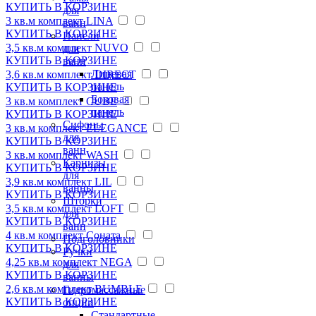
КУПИТЬ
В КОРЗИНЕ
для
3 кв.м комплект LINA
ванн
КУПИТЬ
В КОРЗИНЕ
Панели
3,5 кв.м комплект NUVO
для
КУПИТЬ
В КОРЗИНЕ
ванн
Лицевая
3,6 кв.м комплект DIRECT
панель
КУПИТЬ
В КОРЗИНЕ
Боковая
3 кв.м комплект CUBE
панель
КУПИТЬ
В КОРЗИНЕ
Сифоны
3 кв.м комплект ELEGANCE
для
КУПИТЬ
В КОРЗИНЕ
ванн
3 кв.м комплект WASH
Карнизы
КУПИТЬ
В КОРЗИНЕ
для
3,9 кв.м комплект LIL
ванны
КУПИТЬ
В КОРЗИНЕ
Шторки
3,5 кв.м комплект LOFT
для
КУПИТЬ
В КОРЗИНЕ
ванн
4 кв.м комплект Соната
Подголовники
КУПИТЬ
В КОРЗИНЕ
Ручки
4,25 кв.м комплект NEGA
для
КУПИТЬ
В КОРЗИНЕ
ванны
2,6 кв.м комплект BUMBLE
Гидромассажные
КУПИТЬ
В КОРЗИНЕ
опции
Стандартные