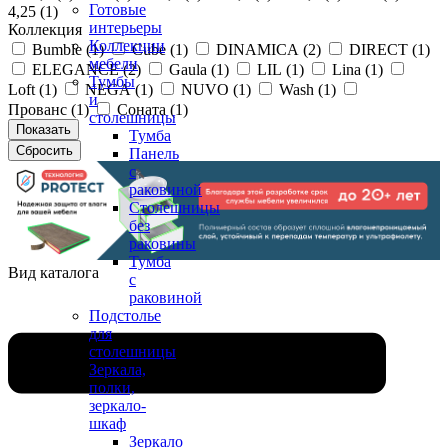
Готовые
4,25 (
1
)
интерьеры
Коллекция
Коллекции
Bumble (
1
)
Cube (
1
)
DINAMICA (
2
)
DIRECT (
1
)
мебели
ELEGANCE (
2
)
Gaula (
1
)
LIL (
1
)
Lina (
1
)
Тумбы
Loft (
1
)
NEGA (
1
)
NUVO (
1
)
Wash (
1
)
и
Прованс (
1
)
Соната (
1
)
столешницы
Тумба
Панель
с
раковиной
Столешницы
без
раковины
Тумба
Вид каталога
с
раковиной
Подстолье
для
столешницы
Зеркала,
полки,
зеркало-
шкаф
Зеркало