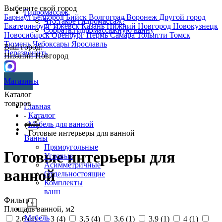
Выберите свой город
Гидромассаж
Барнаул
Белгород
Бийск
Волгоград
Воронеж
Другой город
Что такое гидромассаж?
Екатеринбург
Ижевск
Казань
Нижний Новгород
Новокузнецк
Собрать гидромассажную ванну
Новосибирск
Оренбург
Пермь
Самара
Тольятти
Томск
Тюмень
Чебоксары
Ярославль
Ваш город:
Перезвонить
Нижний Новгород
Магазины
Каталог
товаров
Главная
-
Каталог
-
Мебель для ванной
- Готовые интерьеры для ванной
Ванны
Прямоугольные
Готовые интерьеры для
Угловые
Асимметричные
ванной
Отдельностоящие
Комплекты
ванн
Фильтр
Площадь ванной, м2
Мебель
2,6 (
4
)
3 (
4
)
3,5 (
4
)
3,6 (
1
)
3,9 (
1
)
4 (
1
)