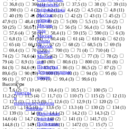
36,8 (
1
)
360 (
1
)
37 (
3
)
37,5 (
1
)
38 (
3
)
39 (
11
)
комплекты
390 (
1
)
4 (
2
)
4,2 (
1
)
4,4 (
2
)
4,5 (
12
)
4,8 (
11
)
гидромассажа
Массаж
40 (
19
)
41 (
2
)
410 (
1
)
42 (
2
)
43 (
1
)
45 (
2
)
общий
47,9 (
1
)
48,4 (
1
)
49 (
2
)
5 (
30
)
5,5 (
1
)
5,6 (
2
)
Массаж
50 (
25
)
50,6 (
1
)
55 (
3
)
56 (
5
)
56,4 (
1
)
56,6 (
1
)
тела
57,6 (
4
)
58 (
4
)
58,4 (
1
)
59 (
15
)
590 (
1
)
6 (
3
)
Массаж
6,8 (
1
)
60 (
94
)
60,4 (
4
)
61 (
4
)
610 (
4
)
62 (
1
)
спины
65 (
4
)
66 (
10
)
67 (
2
)
68 (
2
)
68,5 (
3
)
69 (
5
)
Массаж
69,4 (
1
)
70 (
120
)
700 (
1
)
71 (
4
)
710 (
4
)
шиацу
74 (
2
)
74,6 (
4
)
75 (
62
)
76,5 (
1
)
77 (
3
)
78 (
2
)
Массаж
79 (
4
)
8,9 (
1
)
80 (
80
)
80,6 (
1
)
800 (
1
)
81 (
6
)
ног
Подсветка
84 (
3
)
84,6 (
1
)
85 (
3
)
86 (
1
)
86,5 (
2
)
87 (
2
)
Дополнительные
89,6 (
5
)
90 (
49
)
900 (
1
)
93 (
1
)
94 (
5
)
95 (
6
)
опции
96 (
1
)
97 (
1
)
99 (
3
)
99,4 (
3
)
99,6 (
1
)
Высота, см
1,6 (
2
)
10 (
4
)
10,4 (
1
)
10,5 (
1
)
100 (
5
)
Унитазы
11,2 (
2
)
11,5 (
4
)
11,7 (
1
)
110 (
7
)
115 (
2
)
12 (
11
)
и
12,1 (
1
)
12,5 (
9
)
12,6 (
1
)
12,9 (
1
)
120 (
2
)
полотенцесушители
125 (
1
)
13,5 (
4
)
13,6 (
5
)
13.3 (
4
)
130 (
2
)
134 (
1
)
Унитазы
139 (
1
)
14 (
1
)
14,1 (
2
)
14,2 (
1
)
14,3 (
2
)
Напольные
14,6 (
4
)
14,7 (
2
)
140 (
2
)
141 (
1
)
141,7 (
1
)
унитазы
Подвесные
144,8 (
1
)
145 (
1
)
1468 (
1
)
1472 (
1
)
15 (
7
)