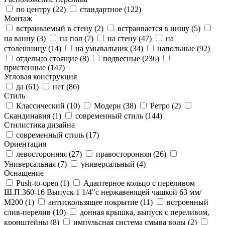
по центру (
22
)
стандартное (
122
)
Монтаж
встраиваемый в стену (
2
)
встраивается в нишу (
5
)
на ванну (
3
)
на пол (
7
)
на стену (
47
)
на
столешницу (
14
)
на умывальник (
34
)
напольные (
92
)
отдельно стоящие (
8
)
подвесные (
236
)
пристенные (
147
)
Угловая конструкция
да (
61
)
нет (
86
)
Стиль
Классический (
10
)
Модерн (
38
)
Ретро (
2
)
Скандинавия (
1
)
современный стиль (
144
)
Стилистика дизайна
современный стиль (
17
)
Ориентация
левосторонняя (
27
)
правосторонняя (
26
)
Универсальная (
7
)
универсальный (
4
)
Оснащение
Push-to-open (
1
)
Адаптерное кольцо с переливом
Ш.П.360-16 Выпуск 1 1/4"с нержавеющей чашкой 63 мм/
М200 (
1
)
антискользящее покрытие (
11
)
встроенный
слив-перелив (
10
)
донная крышка, выпуск с переливом,
кронштейны (
8
)
импульсная система смыва воды (
2
)