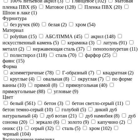
100% литьевой акрил (
3
)
Глянцевое (
102
)
Матовая
пленка ПВХ (
6
)
Матовое (
128
)
Пленка ПВХ (
20
)
Шпон в лаке (
1
)
Фурнитура
без ручек (
60
)
белая (
2
)
хром (
54
)
Материал
polytitan (
15
)
АБС/ПММА (
45
)
акрил (
148
)
искусственный камень (
5
)
керамика (
3
)
латунь (
91
)
металл (
2
)
нержавеющая сталь (
37
)
пенополиуретан (
11
)
полистирол (
118
)
сталь (
70
)
фарфор (
25
)
фаянс (
15
)
Форма
асимметричные (
78
)
Г-образный (
7
)
квадратная (
2
)
круглые (
4
)
овальная (
8
)
округлая (
7
)
по форме
ванны (
10
)
прямой (
8
)
прямоугольная (
40
)
прямоугольные (
88
)
угловые (
9
)
Цвет
белый (
561
)
бетон (
3
)
бетон светло-серый (
11
)
бетон темно-серый (
10
)
голубой (
5
)
дикий дуб
натуральный (
4
)
дуб вотан (
21
)
дуб намибия (
8
)
дуб
сонома (
20
)
зеркало (
6
)
золото (
9
)
капучино (
2
)
оникс (
1
)
серый (
32
)
сталь (
5
)
хром (
102
)
черный (
104
)
Расположение перелива