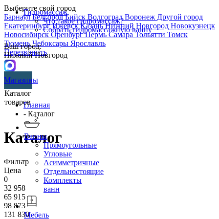
Выберите свой город
Гидромассаж
Барнаул
Белгород
Бийск
Волгоград
Воронеж
Другой город
Что такое гидромассаж?
Екатеринбург
Ижевск
Казань
Нижний Новгород
Новокузнецк
Собрать гидромассажную ванну
Новосибирск
Оренбург
Пермь
Самара
Тольятти
Томск
Тюмень
Чебоксары
Ярославль
Ваш город:
Перезвонить
Нижний Новгород
Магазины
Каталог
товаров
Главная
- Каталог
Каталог
Ванны
Прямоугольные
Угловые
Фильтр
Асимметричные
Цена
Отдельностоящие
0
Комплекты
32 958
ванн
65 915
98 873
131 830
Мебель