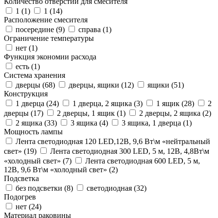
Количество отверстий для смесителя
1 (
1
)
1 (
14
)
Расположение смесителя
посередине (
9
)
справа (
1
)
Ограничение температуры
нет (
1
)
Функция экономии расхода
есть (
1
)
Система хранения
дверцы (
68
)
дверцы, ящики (
12
)
ящики (
51
)
Конструкция
1 дверца (
24
)
1 дверца, 2 ящика (
3
)
1 ящик (
28
)
2
дверцы (
17
)
2 дверцы, 1 ящик (
1
)
2 дверцы, 2 ящика (
2
)
2 ящика (
33
)
3 ящика (
4
)
3 ящика, 1 дверца (
1
)
Мощность лампы
Лента светодиодная 120 LED,12В, 9,6 Вт\м «нейтральный
свет» (
19
)
Лента светодиодная 300 LED, 5 м, 12В, 4,8Вт\м
«холодный свет» (
7
)
Лента светодиодная 600 LED, 5 м,
12В, 9,6 Вт\м «холодный свет» (
2
)
Подсветка
без подсветки (
8
)
светодиодная (
32
)
Подогрев
нет (
24
)
Материал раковины