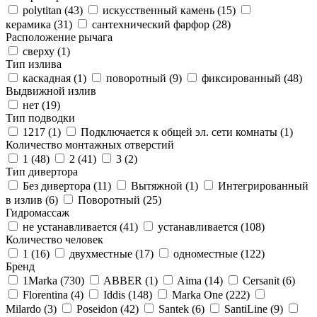
polytitan (
43
)
искусственный камень (
15
)
керамика (
31
)
сантехнический фарфор (
28
)
Расположение рычага
сверху (
1
)
Тип излива
каскадная (
1
)
поворотный (
9
)
фиксированный (
48
)
Выдвижной излив
нет (
19
)
Тип подводки
1217 (
1
)
Подключается к общей эл. сети комнаты (
1
)
Количество монтажных отверстий
1 (
48
)
2 (
41
)
3 (
2
)
Тип дивертора
Без дивертора (
11
)
Вытяжной (
1
)
Интегрированный
в излив (
6
)
Поворотный (
25
)
Гидромассаж
не устанавливается (
41
)
устанавливается (
108
)
Количество человек
1 (
16
)
двухместные (
17
)
одноместные (
122
)
Бренд
1Marka (
730
)
ABBER (
1
)
Aima (
14
)
Cersanit (
6
)
Florentina (
4
)
Iddis (
148
)
Marka One (
222
)
Milardo (
3
)
Poseidon (
42
)
Santek (
6
)
SantiLine (
9
)