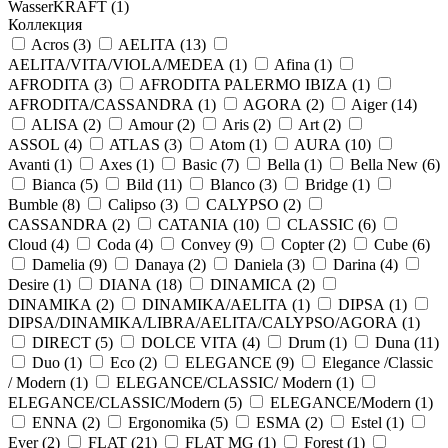
WasserKRAFT (
1
)
Коллекция
Acros (
3
)
AELITA (
13
)
AELITA/VITA/VIOLA/MEDEA (
1
)
Afina (
1
)
AFRODITA (
3
)
AFRODITA PALERMO IBIZA (
1
)
AFRODITA/CASSANDRA (
1
)
AGORA (
2
)
Aiger (
14
)
ALISA (
2
)
Amour (
2
)
Aris (
2
)
Art (
2
)
ASSOL (
4
)
ATLAS (
3
)
Atom (
1
)
AURA (
10
)
Avanti (
1
)
Axes (
1
)
Basic (
7
)
Bella (
1
)
Bella New (
6
)
Bianca (
5
)
Bild (
11
)
Blanco (
3
)
Bridge (
1
)
Bumble (
8
)
Calipso (
3
)
CALYPSO (
2
)
CASSANDRA (
2
)
CATANIA (
10
)
CLASSIC (
6
)
Cloud (
4
)
Coda (
4
)
Convey (
9
)
Copter (
2
)
Cube (
6
)
Damelia (
9
)
Danaya (
2
)
Daniela (
3
)
Darina (
4
)
Desire (
1
)
DIANA (
18
)
DINAMICA (
2
)
DINAMIKA (
2
)
DINAMIKA/AELITA (
1
)
DIPSA (
1
)
DIPSA/DINAMIKA/LIBRA/AELITA/CALYPSO/AGORA (
1
)
DIRECT (
5
)
DOLCE VITA (
4
)
Drum (
1
)
Duna (
11
)
Duo (
1
)
Eco (
2
)
ELEGANCE (
9
)
Elegance /Classic
/ Modern (
1
)
ELEGANCE/CLASSIC/ Modern (
1
)
ELEGANCE/CLASSIC/Modern (
5
)
ELEGANCE/Modern (
1
)
ENNA (
2
)
Ergonomika (
5
)
ESMA (
2
)
Estel (
1
)
Ever (
2
)
FLAT (
21
)
FLAT MG (
1
)
Forest (
1
)