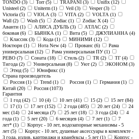
TONDO (
3
)
Torr (
5
)
TRAPANI (
3
)
Unifix (
12
)
Unisteel (
2
)
Uniterm (
1
)
Veil (
3
)
Vesper (
3
)
Victoria (
5
)
VIOLA (
3
)
VITA (
2
)
VOLTA (
1
)
Wall (
2
)
Wash (
5
)
Zodiac (
1
)
Zodiac X (
4
)
Аванти (
1
)
АЛИСА ДУБЛЬ (
3
)
АТЛАС (
2
)
боковая (
6
)
БЬЯНКА (
1
)
Вита (
5
)
ДЖУЛИАННА (
4
)
Классик (
3
)
Кода (
1
)
МИНИМИ (
12
)
Ноктюрн (
1
)
Нота New (
4
)
Прованс (
6
)
Рама
универсальная (
12
)
Рама универсальная ПУ (
1
)
РЕВО (
7
)
Соната (
18
)
Стиль (
2
)
ТR (
2
)
ТГ (
4
)
Тигода (
2
)
Универсальная (
8
)
Уют (
2
)
ЭКОНОМ (
3
)
Этюд (
5
)
Юнификс (
1
)
Страна производитель
Россия (
1
)
Trend (
1
)
Россия (
1
)
Германия (
1
)
Китай (
20
)
Россия (
1073
)
Гарантия
1 год (
42
)
10 (
4
)
10 лет (
41
)
15 (
2
)
15 лет (
84
)
17 (
1
)
17 лет (
152
)
2 года (
485
)
20 лет (
24
)
24
мес (
14
)
24 месяца (
7
)
25 лет (
18
)
3 года (
24
)
4
года (
1
)
5 лет (
20
)
6 месяцев (
4
)
7 лет (
1
)
7
лет* (
1
)
Корпус - 10 лет, водозапорные механизмы - 5
лет (
5
)
Корпус - 10 лет, душевые аксессуары в комплекте -
3 года, излив, картриджи и кранбуксы - 5 лет (
1
)
Корпус -