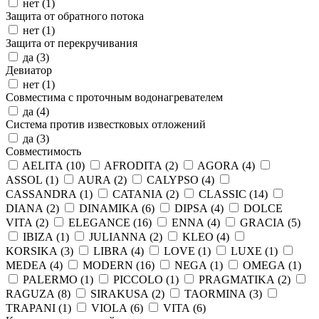
нет (
1
)
Защита от обратного потока
нет (
1
)
Защита от перекручивания
да (
3
)
Девиатор
нет (
1
)
Совместима с проточным водонагревателем
да (
4
)
Система против известковых отложений
да (
3
)
Совместимость
AELITA (
10
)
AFRODITA (
2
)
AGORA (
4
)
ASSOL (
1
)
AURA (
2
)
CALYPSO (
4
)
CASSANDRA (
1
)
CATANIA (
2
)
CLASSIC (
14
)
DIANA (
2
)
DINAMIKA (
6
)
DIPSA (
4
)
DOLCE
VITA (
2
)
ELEGANCE (
16
)
ENNA (
4
)
GRACIA (
5
)
IBIZA (
1
)
JULIANNA (
2
)
KLEO (
4
)
KORSIKA (
3
)
LIBRA (
4
)
LOVE (
1
)
LUXE (
1
)
MEDEA (
4
)
MODERN (
16
)
NEGA (
1
)
OMEGA (
1
)
PALERMO (
1
)
PICCOLO (
1
)
PRAGMATIKA (
2
)
RAGUZA (
8
)
SIRAKUSA (
2
)
TAORMINA (
3
)
TRAPANI (
1
)
VIOLA (
6
)
VITA (
6
)