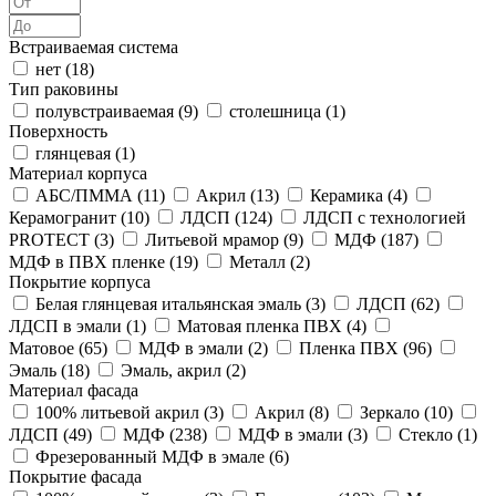
Встраиваемая система
нет (
18
)
Тип раковины
полувстраиваемая (
9
)
столешница (
1
)
Поверхность
глянцевая (
1
)
Материал корпуса
АБС/ПММА (
11
)
Акрил (
13
)
Керамика (
4
)
Керамогранит (
10
)
ЛДСП (
124
)
ЛДСП с технологией
PROTECT (
3
)
Литьевой мрамор (
9
)
МДФ (
187
)
МДФ в ПВХ пленке (
19
)
Металл (
2
)
Покрытие корпуса
Белая глянцевая итальянская эмаль (
3
)
ЛДСП (
62
)
ЛДСП в эмали (
1
)
Матовая пленка ПВХ (
4
)
Матовое (
65
)
МДФ в эмали (
2
)
Пленка ПВХ (
96
)
Эмаль (
18
)
Эмаль, акрил (
2
)
Материал фасада
100% литьевой акрил (
3
)
Акрил (
8
)
Зеркало (
10
)
ЛДСП (
49
)
МДФ (
238
)
МДФ в эмали (
3
)
Стекло (
1
)
Фрезерованный МДФ в эмале (
6
)
Покрытие фасада