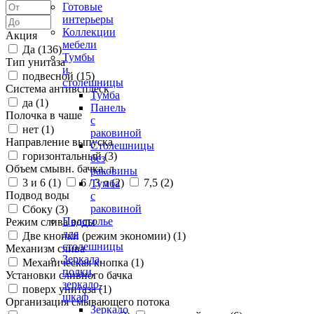
Готовые
интерьеры
Коллекции
Акция
мебели
Да (
136
)
Тумбы
Тип унитаза
и
подвесной (
15
)
столешницы
Система антивсплеск
Тумба
да (
1
)
Панель
Полочка в чаше
с
нет (
1
)
раковиной
Направление выпуска
Столешницы
горизонтальный (
3
)
без
Объем смывн. бачка, л
раковины
3 и 6 (
1
)
6 / 3 л (
2
)
7,5 (
2
)
Тумба
Подвод воды
с
раковиной
Сбоку (
3
)
Подстолье
Режим слива воды
для
Две кнопки (режим экономии) (
1
)
столешницы
Механизм слива
Зеркала,
Механическая кнопка (
1
)
полки,
Установки сливного бачка
зеркало-
поверх унитаза (
1
)
шкаф
Организация смывающего потока
Зеркало