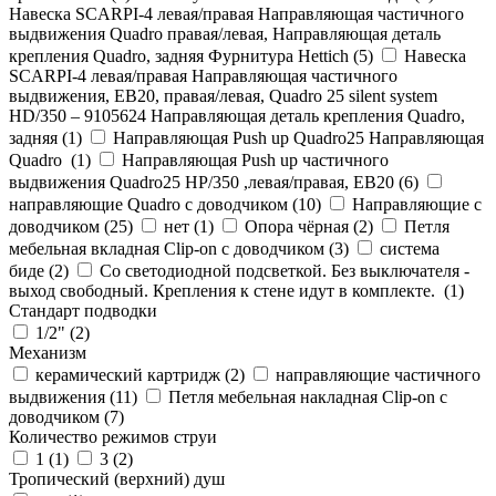
Навеска SCARPI-4 левая/правая Направляющая частичного
выдвижения Quadro правая/левая, Направляющая деталь
крепления Quadro, задняя Фурнитура Hettich (
5
)
Навеска
SCARPI-4 левая/правая Направляющая частичного
выдвижения, ЕВ20, правая/левая, Quadro 25 silent system
HD/350 – 9105624 Направляющая деталь крепления Quadro,
задняя (
1
)
Направляющая Push up Quadro25 Направляющая
Quadro (
1
)
Направляющая Push up частичного
выдвижения Quadro25 НР/350 ,левая/правая, ЕВ20 (
6
)
направляющие Quadro с доводчиком (
10
)
Направляющие с
доводчиком (
25
)
нет (
1
)
Опора чёрная (
2
)
Петля
мебельная вкладная Clip-on с доводчиком (
3
)
система
биде (
2
)
Со светодиодной подсветкой. Без выключателя -
выход свободный. Крепления к стене идут в комплекте. (
1
)
Стандарт подводки
1/2" (
2
)
Механизм
керамический картридж (
2
)
направляющие частичного
выдвижения (
11
)
Петля мебельная накладная Clip-on с
доводчиком (
7
)
Количество режимов струи
1 (
1
)
3 (
2
)
Тропический (верхний) душ