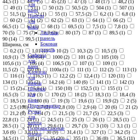
44,5 (
1
)
44,7 (
5
)
45 (
23
)
47 (
3
)
48 (
17
)
48,2 (
1
)
для
49 (
1
)
5 (
1
)
50 (
12
)
50,5 (
2
)
504 (
1
)
507 (
1
)
ванн
51,5 (
1
)
52 (
1
)
55 (
1
)
57,5 (
2
)
6,2 (
1
)
6,8 (
1
)
Панели
60 (
2
)
61 (
2
)
62 (
2
)
63 (
1
)
64 (
1
)
66 (
2
)
для
66,5 (
1
)
67 (
1
)
68 (
1
)
69,5 (
1
)
7,5 (
1
)
7,8 (
1
)
ванн
70 (
5
)
75 (
7
)
8,7 (
2
)
80 (
17
)
87 (
1
)
89,5 (
1
)
Лицевая
панель
90 (
14
)
99,5 (
1
)
Боковая
Ширина, см
панель
0,2 (
1
)
1,01 (
1
)
10 (
2
)
10,3 (
2
)
10,5 (
3
)
Сифоны
10,9 (
1
)
100 (
64
)
1000 (
2
)
101 (
2
)
105 (
10
)
для
105,6 (
1
)
106 (
4
)
106,5 (
3
)
107 (
1
)
109 (
1
)
ванн
11,5 (
2
)
110 (
8
)
1100а (
1
)
111 (
1
)
112 (
2
)
113 (
1
)
Карнизы
116 (
1
)
116,5 (
1
)
12,2 (
2
)
12,4 (
1
)
120 (
11
)
для
134 (
1
)
135 (
2
)
14,2 (
4
)
140 (
6
)
141 (
1
)
142 (
1
)
ванны
15 (
2
)
15,9 (
1
)
150 (
10
)
152,5 (
1
)
155 (
1
)
Шторки
16,5 (
3
)
17,9 (
3
)
170 (
2
)
18 (
2
)
18,3 (
1
)
18,4 (
3
)
для
ванн
18,5 (
1
)
180 (
6
)
19 (
3
)
19,6 (
1
)
19,9 (
2
)
2 (
5
)
Подголовники
2,5 (
108
)
2,7 (
2
)
2,8 (
10
)
2,9 (
4
)
20 (
6
)
21 (
2
)
Ручки
21,2 (
6
)
21,4 (
7
)
21,5 (
3
)
21,7 (
5
)
22,5 (
3
)
для
22,8 (
1
)
24 (
1
)
24,5 (
1
)
25 (
3
)
26 (
1
)
28,5 (
1
)
ванны
28.5 (
1
)
29 (
1
)
29,6 (
1
)
29,7 (
3
)
3 (
10
)
3,1 (
1
)
Гидромассажные
3,6 (
6
)
3,8 (
1
)
30 (
9
)
31,4 (
1
)
327 (
1
)
34,2 (
5
)
опции
34,5 (
1
)
348 (
1
)
35 (
20
)
355 (
1
)
36 (
8
)
36,5 (
11
)
Стандартные