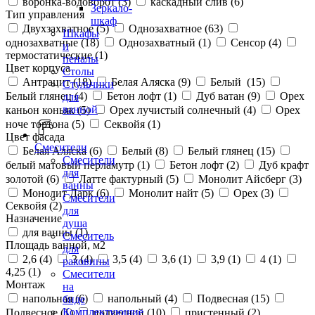
воронка-водоворот (
3
)
каскадный слив (
6
)
Зеркало-
Тип управления
шкаф
Двухзахватное (
5
)
Однозахватное (
63
)
Шкафы
однозахватные (
18
)
Однозахватный (
1
)
Сенсор (
4
)
и
термостатические (
1
)
пеналы
Цвет корпуса
Столы
Антрацит (
18
)
Белая Аляска (
9
)
Белый (
15
)
Стульчики
Белый глянец (
4
)
Бетон лофт (
1
)
Дуб ватан (
9
)
Орех
для
ванной
каньон коньяк (
5
)
Орех лучистый солнечный (
4
)
Орех
ноче тортона (
5
)
Секвойя (
1
)
Цвет фасада
Смесители
Белая Аляска (
6
)
Белый (
8
)
Белый глянец (
15
)
Смесители
белый матовый перламутр (
1
)
Бетон лофт (
2
)
Дуб крафт
для
золотой (
6
)
Латте фактурный (
5
)
Монолит Айсберг (
3
)
ванны
Монолит Дарк (
6
)
Монолит найт (
5
)
Орех (
3
)
Смесители
Секвойя (
2
)
для
Назначение
душа
для ванны (
1
)
Смеситель
Площадь ванной, м2
для
2,6 (
4
)
3 (
4
)
3,5 (
4
)
3,6 (
1
)
3,9 (
1
)
4 (
1
)
раковины
4,25 (
1
)
Смесители
Монтаж
на
напольная (
6
)
напольный (
4
)
Подвесная (
15
)
биде
Комплектующие
Подвесное (
1
)
подвесной (
10
)
пристенный (
2
)