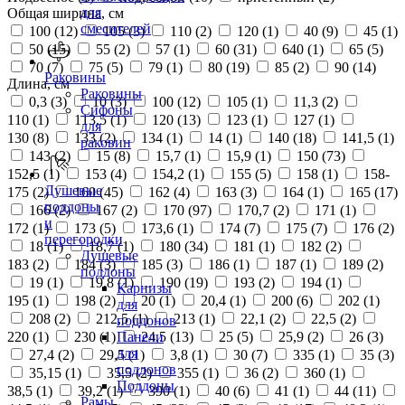
для
Общая ширина, см
смесителей
100 (
12
)
105 (
3
)
110 (
2
)
120 (
1
)
40 (
9
)
45 (
1
)
50 (
15
)
55 (
2
)
57 (
1
)
60 (
31
)
640 (
1
)
65 (
5
)
70 (
7
)
75 (
5
)
79 (
1
)
80 (
19
)
85 (
2
)
90 (
14
)
Раковины
Длина, см
Раковины
0,3 (
3
)
10 (
3
)
100 (
12
)
105 (
1
)
11,3 (
2
)
Сифоны
110 (
1
)
113,5 (
1
)
120 (
13
)
123 (
1
)
127 (
1
)
для
130 (
8
)
133 (
2
)
134 (
1
)
14 (
1
)
140 (
18
)
141,5 (
1
)
раковин
143 (
2
)
15 (
8
)
15,7 (
1
)
15,9 (
1
)
150 (
73
)
152,5 (
1
)
153 (
4
)
154,2 (
1
)
155 (
5
)
158 (
1
)
158-
Душевые
175 (
2
)
160 (
45
)
162 (
4
)
163 (
3
)
164 (
1
)
165 (
17
)
поддоны
166 (
2
)
167 (
2
)
170 (
97
)
170,7 (
2
)
171 (
1
)
и
172 (
1
)
173 (
5
)
173,6 (
1
)
174 (
7
)
175 (
7
)
176 (
2
)
перегородки
18 (
1
)
18,7 (
1
)
180 (
34
)
181 (
1
)
182 (
2
)
Душевые
183 (
2
)
184 (
3
)
185 (
3
)
186 (
1
)
187 (
1
)
189 (
2
)
поддоны
19 (
1
)
19,8 (
1
)
190 (
19
)
193 (
2
)
194 (
1
)
Карнизы
195 (
1
)
198 (
2
)
20 (
1
)
20,4 (
1
)
200 (
6
)
202 (
1
)
для
208 (
2
)
212,5 (
1
)
213 (
1
)
22,1 (
2
)
22,5 (
2
)
поддонов
220 (
1
)
230 (
1
)
24,5 (
13
)
25 (
5
)
25,9 (
2
)
26 (
3
)
Панели
для
27,4 (
2
)
29,5 (
1
)
3,8 (
1
)
30 (
7
)
335 (
1
)
35 (
3
)
поддонов
35,15 (
1
)
35,5 (
2
)
355 (
1
)
36 (
2
)
360 (
1
)
Поддоны
38,5 (
1
)
39,2 (
1
)
390 (
1
)
40 (
6
)
41 (
1
)
44 (
11
)
Рамы