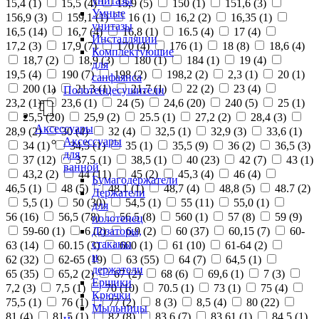
унитазы
15,4 (
1
)
15,5 (
4
)
15,9 (
5
)
150 (
1
)
151,6 (
3
)
Умные
156,9 (
3
)
159,1 (
1
)
16 (
1
)
16,2 (
2
)
16,35 (
1
)
унитазы
16,5 (
14
)
16,7 (
4
)
16,8 (
1
)
16.5 (
4
)
17 (
4
)
Инсталляции
17,2 (
3
)
17,9 (
7
)
170 (
4
)
176 (
1
)
18 (
8
)
18,6 (
4
)
Комплектующие
18,7 (
2
)
18,9 (
3
)
180 (
1
)
184 (
1
)
19 (
4
)
для
19,5 (
4
)
190 (
7
)
198 (
2
)
198,2 (
2
)
2,3 (
1
)
20 (
1
)
санфаянса
200 (
1
)
21,3 (
1
)
21,7 (
1
)
22 (
2
)
23 (
4
)
Полотенцесушители
23,2 (
1
)
23,6 (
1
)
24 (
5
)
24,6 (
20
)
240 (
5
)
25 (
1
)
25,5 (
20
)
25,9 (
2
)
25.5 (
1
)
27,2 (
2
)
28,4 (
3
)
Аксессуары
28,9 (
2
)
30 (
4
)
32 (
4
)
32,5 (
1
)
32,9 (
3
)
33,6 (
1
)
Аксессуары
34 (
1
)
34,5 (
1
)
35 (
1
)
35,5 (
9
)
36 (
2
)
36,5 (
3
)
для
37 (
12
)
37,5 (
1
)
38,5 (
1
)
40 (
23
)
42 (
7
)
43 (
1
)
ванной
43,2 (
2
)
44 (
11
)
45 (
2
)
45,3 (
4
)
46 (
4
)
Бумагодержатели
46,5 (
1
)
48 (
5
)
48,1 (
1
)
48,7 (
4
)
48,8 (
5
)
48.7 (
2
)
Держатели
5,5 (
1
)
50 (
30
)
54,5 (
1
)
55 (
11
)
55,0 (
1
)
для
56 (
16
)
56,5 (
78
)
56.5 (
8
)
560 (
1
)
57 (
8
)
59 (
9
)
полотенец
Дозаторы,
59-60 (
1
)
6 (
2
)
6,9 (
2
)
60 (
37
)
60,15 (
7
)
60-
стаканы
63 (
14
)
60.15 (
3
)
600 (
1
)
61 (
10
)
61-64 (
2
)
и
62 (
32
)
62-65 (
19
)
63 (
55
)
64 (
7
)
64,5 (
1
)
держатели
65 (
35
)
65,2 (
2
)
67 (
2
)
68 (
6
)
69,6 (
1
)
7 (
3
)
Ершики
7,2 (
3
)
7,5 (
1
)
70 (
10
)
70.5 (
1
)
73 (
1
)
75 (
4
)
Крючки
75,5 (
1
)
76 (
1
)
77 (
2
)
8 (
3
)
8,5 (
4
)
80 (
22
)
Мыльницы
81 (
4
)
81,5 (
1
)
82 (
8
)
83,6 (
7
)
83,61 (
1
)
84,5 (
1
)