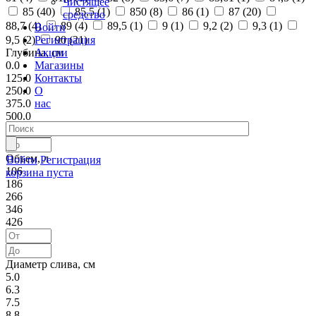
Чистящее
85 (
40
)
85,5 (
1
)
850 (
8
)
86 (
1
)
87 (
20
)
средство
88,7 (
4
)
89 (
4
)
89,5 (
1
)
9 (
1
)
9,2 (
2
)
9,3 (
1
)
Войти
Регистрация
9,5 (
2
)
90 (
21
)
Акции
Глубина, см
Магазины
0.0
Контакты
125.0
О
250.0
нас
375.0
500.0
Объем, л
Войти
Регистрация
106
корзина пуста
186
266
346
426
Диаметр слива, см
5.0
6.3
7.5
8.8