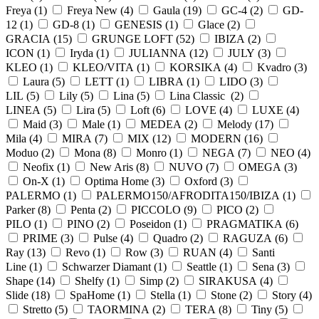
Freya (
1
)
Freya New (
4
)
Gaula (
19
)
GC-4 (
2
)
GD-
12 (
1
)
GD-8 (
1
)
GENESIS (
1
)
Glace (
2
)
GRACIA (
15
)
GRUNGE LOFT (
52
)
IBIZA (
2
)
ICON (
1
)
Iryda (
1
)
JULIANNA (
12
)
JULY (
3
)
KLEO (
1
)
KLEO/VITA (
1
)
KORSIKA (
4
)
Kvadro (
3
)
Laura (
5
)
LETT (
1
)
LIBRA (
1
)
LIDO (
3
)
LIL (
5
)
Lily (
5
)
Lina (
5
)
Lina Classic (
2
)
LINEA (
5
)
Lira (
5
)
Loft (
6
)
LOVE (
4
)
LUXE (
4
)
Maid (
3
)
Male (
1
)
MEDEA (
2
)
Melody (
17
)
Mila (
4
)
MIRA (
7
)
MIX (
12
)
MODERN (
16
)
Moduo (
2
)
Mona (
8
)
Monro (
1
)
NEGA (
7
)
NEO (
4
)
Neofix (
1
)
New Aris (
8
)
NUVO (
7
)
OMEGA (
3
)
On-X (
1
)
Optima Home (
3
)
Oxford (
3
)
PALERMO (
1
)
PALERMO150/AFRODITA150/IBIZA (
1
)
Parker (
8
)
Penta (
2
)
PICCOLO (
9
)
PICO (
2
)
PILO (
1
)
PINO (
2
)
Poseidon (
1
)
PRAGMATIKA (
6
)
PRIME (
3
)
Pulse (
4
)
Quadro (
2
)
RAGUZA (
6
)
Ray (
13
)
Revo (
1
)
Row (
3
)
RUAN (
4
)
Santi
Line (
1
)
Schwarzer Diamant (
1
)
Seattle (
1
)
Sena (
3
)
Shape (
14
)
Shelfy (
1
)
Simp (
2
)
SIRAKUSA (
4
)
Slide (
18
)
SpaHome (
1
)
Stella (
1
)
Stone (
2
)
Story (
4
)
Stretto (
5
)
TAORMINA (
2
)
TERA (
8
)
Tiny (
5
)