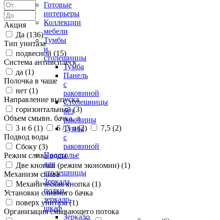
Готовые
интерьеры
Коллекции
Акция
мебели
Да (
136
)
Тумбы
Тип унитаза
и
подвесной (
15
)
столешницы
Система антивсплеск
Тумба
да (
1
)
Панель
Полочка в чаше
с
нет (
1
)
раковиной
Направление выпуска
Столешницы
горизонтальный (
3
)
без
Объем смывн. бачка, л
раковины
3 и 6 (
1
)
6 / 3 л (
2
)
7,5 (
2
)
Тумба
Подвод воды
с
раковиной
Сбоку (
3
)
Подстолье
Режим слива воды
для
Две кнопки (режим экономии) (
1
)
столешницы
Механизм слива
Зеркала,
Механическая кнопка (
1
)
полки,
Установки сливного бачка
зеркало-
поверх унитаза (
1
)
шкаф
Организация смывающего потока
Зеркало