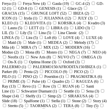
Freya (
1
)
Freya New (
4
)
Gaula (
19
)
GC-4 (
2
)
GD-
12 (
1
)
GD-8 (
1
)
GENESIS (
1
)
Glace (
2
)
GRACIA (
15
)
GRUNGE LOFT (
52
)
IBIZA (
2
)
ICON (
1
)
Iryda (
1
)
JULIANNA (
12
)
JULY (
3
)
KLEO (
1
)
KLEO/VITA (
1
)
KORSIKA (
4
)
Kvadro (
3
)
Laura (
5
)
LETT (
1
)
LIBRA (
1
)
LIDO (
3
)
LIL (
5
)
Lily (
5
)
Lina (
5
)
Lina Classic (
2
)
LINEA (
5
)
Lira (
5
)
Loft (
6
)
LOVE (
4
)
LUXE (
4
)
Maid (
3
)
Male (
1
)
MEDEA (
2
)
Melody (
17
)
Mila (
4
)
MIRA (
7
)
MIX (
12
)
MODERN (
16
)
Moduo (
2
)
Mona (
8
)
Monro (
1
)
NEGA (
7
)
NEO (
4
)
Neofix (
1
)
New Aris (
8
)
NUVO (
7
)
OMEGA (
3
)
On-X (
1
)
Optima Home (
3
)
Oxford (
3
)
PALERMO (
1
)
PALERMO150/AFRODITA150/IBIZA (
1
)
Parker (
8
)
Penta (
2
)
PICCOLO (
9
)
PICO (
2
)
PILO (
1
)
PINO (
2
)
Poseidon (
1
)
PRAGMATIKA (
6
)
PRIME (
3
)
Pulse (
4
)
Quadro (
2
)
RAGUZA (
6
)
Ray (
13
)
Revo (
1
)
Row (
3
)
RUAN (
4
)
Santi
Line (
1
)
Schwarzer Diamant (
1
)
Seattle (
1
)
Sena (
3
)
Shape (
14
)
Shelfy (
1
)
Simp (
2
)
SIRAKUSA (
4
)
Slide (
18
)
SpaHome (
1
)
Stella (
1
)
Stone (
2
)
Story (
4
)
Stretto (
5
)
TAORMINA (
2
)
TERA (
8
)
Tiny (
5
)