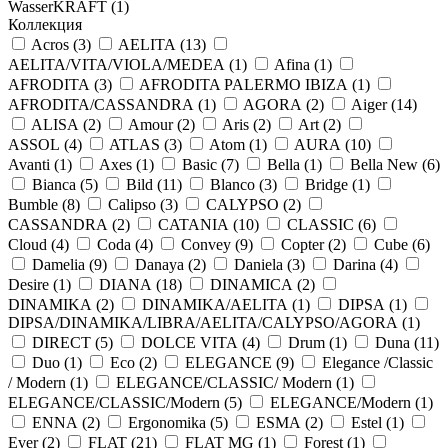
WasserKRAFT (
1
)
Коллекция
Acros (
3
)
AELITA (
13
)
AELITA/VITA/VIOLA/MEDEA (
1
)
Afina (
1
)
AFRODITA (
3
)
AFRODITA PALERMO IBIZA (
1
)
AFRODITA/CASSANDRA (
1
)
AGORA (
2
)
Aiger (
14
)
ALISA (
2
)
Amour (
2
)
Aris (
2
)
Art (
2
)
ASSOL (
4
)
ATLAS (
3
)
Atom (
1
)
AURA (
10
)
Avanti (
1
)
Axes (
1
)
Basic (
7
)
Bella (
1
)
Bella New (
6
)
Bianca (
5
)
Bild (
11
)
Blanco (
3
)
Bridge (
1
)
Bumble (
8
)
Calipso (
3
)
CALYPSO (
2
)
CASSANDRA (
2
)
CATANIA (
10
)
CLASSIC (
6
)
Cloud (
4
)
Coda (
4
)
Convey (
9
)
Copter (
2
)
Cube (
6
)
Damelia (
9
)
Danaya (
2
)
Daniela (
3
)
Darina (
4
)
Desire (
1
)
DIANA (
18
)
DINAMICA (
2
)
DINAMIKA (
2
)
DINAMIKA/AELITA (
1
)
DIPSA (
1
)
DIPSA/DINAMIKA/LIBRA/AELITA/CALYPSO/AGORA (
1
)
DIRECT (
5
)
DOLCE VITA (
4
)
Drum (
1
)
Duna (
11
)
Duo (
1
)
Eco (
2
)
ELEGANCE (
9
)
Elegance /Classic
/ Modern (
1
)
ELEGANCE/CLASSIC/ Modern (
1
)
ELEGANCE/CLASSIC/Modern (
5
)
ELEGANCE/Modern (
1
)
ENNA (
2
)
Ergonomika (
5
)
ESMA (
2
)
Estel (
1
)
Ever (
2
)
FLAT (
21
)
FLAT MG (
1
)
Forest (
1
)