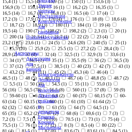
унитазы
15,4 (
1
)
15,5 (
4
)
15,9 (
5
)
150 (
1
)
151,6 (
3
)
Умные
156,9 (
3
)
159,1 (
1
)
16 (
1
)
16,2 (
2
)
16,35 (
1
)
унитазы
16,5 (
14
)
16,7 (
4
)
16,8 (
1
)
16.5 (
4
)
17 (
4
)
Инсталляции
17,2 (
3
)
17,9 (
7
)
170 (
4
)
176 (
1
)
18 (
8
)
18,6 (
4
)
Комплектующие
18,7 (
2
)
18,9 (
3
)
180 (
1
)
184 (
1
)
19 (
4
)
для
19,5 (
4
)
190 (
7
)
198 (
2
)
198,2 (
2
)
2,3 (
1
)
20 (
1
)
санфаянса
200 (
1
)
21,3 (
1
)
21,7 (
1
)
22 (
2
)
23 (
4
)
Полотенцесушители
23,2 (
1
)
23,6 (
1
)
24 (
5
)
24,6 (
20
)
240 (
5
)
25 (
1
)
25,5 (
20
)
25,9 (
2
)
25.5 (
1
)
27,2 (
2
)
28,4 (
3
)
Аксессуары
28,9 (
2
)
30 (
4
)
32 (
4
)
32,5 (
1
)
32,9 (
3
)
33,6 (
1
)
Аксессуары
34 (
1
)
34,5 (
1
)
35 (
1
)
35,5 (
9
)
36 (
2
)
36,5 (
3
)
для
37 (
12
)
37,5 (
1
)
38,5 (
1
)
40 (
23
)
42 (
7
)
43 (
1
)
ванной
43,2 (
2
)
44 (
11
)
45 (
2
)
45,3 (
4
)
46 (
4
)
Бумагодержатели
46,5 (
1
)
48 (
5
)
48,1 (
1
)
48,7 (
4
)
48,8 (
5
)
48.7 (
2
)
Держатели
5,5 (
1
)
50 (
30
)
54,5 (
1
)
55 (
11
)
55,0 (
1
)
для
56 (
16
)
56,5 (
78
)
56.5 (
8
)
560 (
1
)
57 (
8
)
59 (
9
)
полотенец
Дозаторы,
59-60 (
1
)
6 (
2
)
6,9 (
2
)
60 (
37
)
60,15 (
7
)
60-
стаканы
63 (
14
)
60.15 (
3
)
600 (
1
)
61 (
10
)
61-64 (
2
)
и
62 (
32
)
62-65 (
19
)
63 (
55
)
64 (
7
)
64,5 (
1
)
держатели
65 (
35
)
65,2 (
2
)
67 (
2
)
68 (
6
)
69,6 (
1
)
7 (
3
)
Ершики
7,2 (
3
)
7,5 (
1
)
70 (
10
)
70.5 (
1
)
73 (
1
)
75 (
4
)
Крючки
75,5 (
1
)
76 (
1
)
77 (
2
)
8 (
3
)
8,5 (
4
)
80 (
22
)
Мыльницы
81 (
4
)
81,5 (
1
)
82 (
8
)
83,6 (
7
)
83,61 (
1
)
84,5 (
1
)