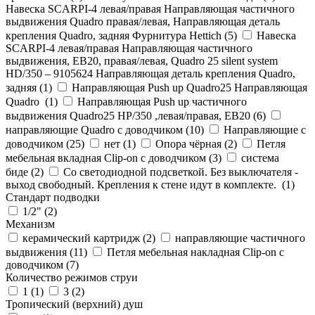
Навеска SCARPI-4 левая/правая Направляющая частичного
выдвижения Quadro правая/левая, Направляющая деталь
крепления Quadro, задняя Фурнитура Hettich (
5
)
Навеска
SCARPI-4 левая/правая Направляющая частичного
выдвижения, ЕВ20, правая/левая, Quadro 25 silent system
HD/350 – 9105624 Направляющая деталь крепления Quadro,
задняя (
1
)
Направляющая Push up Quadro25 Направляющая
Quadro (
1
)
Направляющая Push up частичного
выдвижения Quadro25 НР/350 ,левая/правая, ЕВ20 (
6
)
направляющие Quadro с доводчиком (
10
)
Направляющие с
доводчиком (
25
)
нет (
1
)
Опора чёрная (
2
)
Петля
мебельная вкладная Clip-on с доводчиком (
3
)
система
биде (
2
)
Со светодиодной подсветкой. Без выключателя -
выход свободный. Крепления к стене идут в комплекте. (
1
)
Стандарт подводки
1/2" (
2
)
Механизм
керамический картридж (
2
)
направляющие частичного
выдвижения (
11
)
Петля мебельная накладная Clip-on с
доводчиком (
7
)
Количество режимов струи
1 (
1
)
3 (
2
)
Тропический (верхний) душ