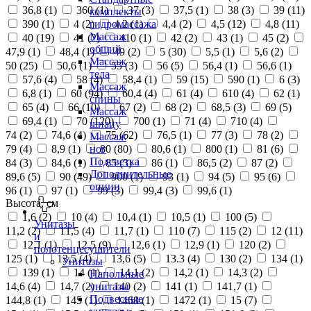
36,8 (
1
)
360 (
1
)
37 (
3
)
37,5 (
1
)
38 (
3
)
39 (
11
)
комплекты
390 (
1
)
4 (
2
)
4,2 (
1
)
4,4 (
2
)
4,5 (
12
)
4,8 (
11
)
гидромассажа
Массаж
40 (
19
)
41 (
2
)
410 (
1
)
42 (
2
)
43 (
1
)
45 (
2
)
общий
47,9 (
1
)
48,4 (
1
)
49 (
2
)
5 (
30
)
5,5 (
1
)
5,6 (
2
)
Массаж
50 (
25
)
50,6 (
1
)
55 (
3
)
56 (
5
)
56,4 (
1
)
56,6 (
1
)
тела
57,6 (
4
)
58 (
4
)
58,4 (
1
)
59 (
15
)
590 (
1
)
6 (
3
)
Массаж
6,8 (
1
)
60 (
94
)
60,4 (
4
)
61 (
4
)
610 (
4
)
62 (
1
)
спины
65 (
4
)
66 (
10
)
67 (
2
)
68 (
2
)
68,5 (
3
)
69 (
5
)
Массаж
69,4 (
1
)
70 (
120
)
700 (
1
)
71 (
4
)
710 (
4
)
шиацу
74 (
2
)
74,6 (
4
)
75 (
62
)
76,5 (
1
)
77 (
3
)
78 (
2
)
Массаж
79 (
4
)
8,9 (
1
)
80 (
80
)
80,6 (
1
)
800 (
1
)
81 (
6
)
ног
Подсветка
84 (
3
)
84,6 (
1
)
85 (
3
)
86 (
1
)
86,5 (
2
)
87 (
2
)
Дополнительные
89,6 (
5
)
90 (
49
)
900 (
1
)
93 (
1
)
94 (
5
)
95 (
6
)
опции
96 (
1
)
97 (
1
)
99 (
3
)
99,4 (
3
)
99,6 (
1
)
Высота, см
1,6 (
2
)
10 (
4
)
10,4 (
1
)
10,5 (
1
)
100 (
5
)
Унитазы
11,2 (
2
)
11,5 (
4
)
11,7 (
1
)
110 (
7
)
115 (
2
)
12 (
11
)
и
12,1 (
1
)
12,5 (
9
)
12,6 (
1
)
12,9 (
1
)
120 (
2
)
полотенцесушители
125 (
1
)
13,5 (
4
)
13,6 (
5
)
13.3 (
4
)
130 (
2
)
134 (
1
)
Унитазы
139 (
1
)
14 (
1
)
14,1 (
2
)
14,2 (
1
)
14,3 (
2
)
Напольные
14,6 (
4
)
14,7 (
2
)
140 (
2
)
141 (
1
)
141,7 (
1
)
унитазы
Подвесные
144,8 (
1
)
145 (
1
)
1468 (
1
)
1472 (
1
)
15 (
7
)