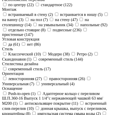
по центру (
22
)
стандартное (
122
)
Монтаж
встраиваемый в стену (
2
)
встраивается в нишу (
5
)
на ванну (
3
)
на пол (
7
)
на стену (
47
)
на
столешницу (
14
)
на умывальник (
34
)
напольные (
92
)
отдельно стоящие (
8
)
подвесные (
236
)
пристенные (
147
)
Угловая конструкция
да (
61
)
нет (
86
)
Стиль
Классический (
10
)
Модерн (
38
)
Ретро (
2
)
Скандинавия (
1
)
современный стиль (
144
)
Стилистика дизайна
современный стиль (
17
)
Ориентация
левосторонняя (
27
)
правосторонняя (
26
)
Универсальная (
7
)
универсальный (
4
)
Оснащение
Push-to-open (
1
)
Адаптерное кольцо с переливом
Ш.П.360-16 Выпуск 1 1/4"с нержавеющей чашкой 63 мм/
М200 (
1
)
антискользящее покрытие (
11
)
встроенный
слив-перелив (
10
)
донная крышка, выпуск с переливом,
кронштейны (
8
)
импульсная система смыва воды (
2
)