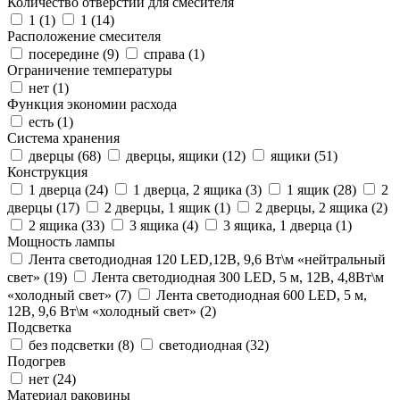
Количество отверстий для смесителя
1 (
1
)
1 (
14
)
Расположение смесителя
посередине (
9
)
справа (
1
)
Ограничение температуры
нет (
1
)
Функция экономии расхода
есть (
1
)
Система хранения
дверцы (
68
)
дверцы, ящики (
12
)
ящики (
51
)
Конструкция
1 дверца (
24
)
1 дверца, 2 ящика (
3
)
1 ящик (
28
)
2
дверцы (
17
)
2 дверцы, 1 ящик (
1
)
2 дверцы, 2 ящика (
2
)
2 ящика (
33
)
3 ящика (
4
)
3 ящика, 1 дверца (
1
)
Мощность лампы
Лента светодиодная 120 LED,12В, 9,6 Вт\м «нейтральный
свет» (
19
)
Лента светодиодная 300 LED, 5 м, 12В, 4,8Вт\м
«холодный свет» (
7
)
Лента светодиодная 600 LED, 5 м,
12В, 9,6 Вт\м «холодный свет» (
2
)
Подсветка
без подсветки (
8
)
светодиодная (
32
)
Подогрев
нет (
24
)
Материал раковины