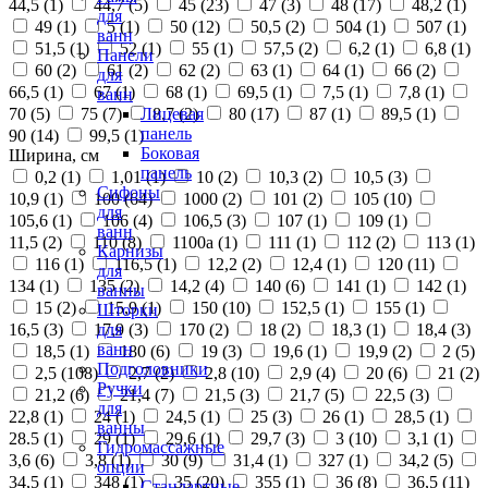
44,5 (
1
)
44,7 (
5
)
45 (
23
)
47 (
3
)
48 (
17
)
48,2 (
1
)
для
49 (
1
)
5 (
1
)
50 (
12
)
50,5 (
2
)
504 (
1
)
507 (
1
)
ванн
51,5 (
1
)
52 (
1
)
55 (
1
)
57,5 (
2
)
6,2 (
1
)
6,8 (
1
)
Панели
60 (
2
)
61 (
2
)
62 (
2
)
63 (
1
)
64 (
1
)
66 (
2
)
для
66,5 (
1
)
67 (
1
)
68 (
1
)
69,5 (
1
)
7,5 (
1
)
7,8 (
1
)
ванн
70 (
5
)
75 (
7
)
8,7 (
2
)
80 (
17
)
87 (
1
)
89,5 (
1
)
Лицевая
панель
90 (
14
)
99,5 (
1
)
Боковая
Ширина, см
панель
0,2 (
1
)
1,01 (
1
)
10 (
2
)
10,3 (
2
)
10,5 (
3
)
Сифоны
10,9 (
1
)
100 (
64
)
1000 (
2
)
101 (
2
)
105 (
10
)
для
105,6 (
1
)
106 (
4
)
106,5 (
3
)
107 (
1
)
109 (
1
)
ванн
11,5 (
2
)
110 (
8
)
1100а (
1
)
111 (
1
)
112 (
2
)
113 (
1
)
Карнизы
116 (
1
)
116,5 (
1
)
12,2 (
2
)
12,4 (
1
)
120 (
11
)
для
134 (
1
)
135 (
2
)
14,2 (
4
)
140 (
6
)
141 (
1
)
142 (
1
)
ванны
15 (
2
)
15,9 (
1
)
150 (
10
)
152,5 (
1
)
155 (
1
)
Шторки
16,5 (
3
)
17,9 (
3
)
170 (
2
)
18 (
2
)
18,3 (
1
)
18,4 (
3
)
для
ванн
18,5 (
1
)
180 (
6
)
19 (
3
)
19,6 (
1
)
19,9 (
2
)
2 (
5
)
Подголовники
2,5 (
108
)
2,7 (
2
)
2,8 (
10
)
2,9 (
4
)
20 (
6
)
21 (
2
)
Ручки
21,2 (
6
)
21,4 (
7
)
21,5 (
3
)
21,7 (
5
)
22,5 (
3
)
для
22,8 (
1
)
24 (
1
)
24,5 (
1
)
25 (
3
)
26 (
1
)
28,5 (
1
)
ванны
28.5 (
1
)
29 (
1
)
29,6 (
1
)
29,7 (
3
)
3 (
10
)
3,1 (
1
)
Гидромассажные
3,6 (
6
)
3,8 (
1
)
30 (
9
)
31,4 (
1
)
327 (
1
)
34,2 (
5
)
опции
34,5 (
1
)
348 (
1
)
35 (
20
)
355 (
1
)
36 (
8
)
36,5 (
11
)
Стандартные