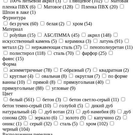
100% литьевой акрил (
3
)
Глянцевое (
102
)
Матовая
пленка ПВХ (
6
)
Матовое (
128
)
Пленка ПВХ (
20
)
Шпон в лаке (
1
)
Фурнитура
без ручек (
60
)
белая (
2
)
хром (
54
)
Материал
polytitan (
15
)
АБС/ПММА (
45
)
акрил (
148
)
искусственный камень (
5
)
керамика (
3
)
латунь (
91
)
металл (
2
)
нержавеющая сталь (
37
)
пенополиуретан (
11
)
полистирол (
118
)
сталь (
70
)
фарфор (
25
)
фаянс (
15
)
Форма
асимметричные (
78
)
Г-образный (
7
)
квадратная (
2
)
круглые (
4
)
овальная (
8
)
округлая (
7
)
по форме
ванны (
10
)
прямой (
8
)
прямоугольная (
40
)
прямоугольные (
88
)
угловые (
9
)
Цвет
белый (
561
)
бетон (
3
)
бетон светло-серый (
11
)
бетон темно-серый (
10
)
голубой (
5
)
дикий дуб
натуральный (
4
)
дуб вотан (
21
)
дуб намибия (
8
)
дуб
сонома (
20
)
зеркало (
6
)
золото (
9
)
капучино (
2
)
оникс (
1
)
серый (
32
)
сталь (
5
)
хром (
102
)
черный (
104
)
Расположение перелива