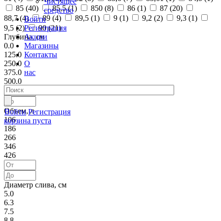
Чистящее
85 (
40
)
85,5 (
1
)
850 (
8
)
86 (
1
)
87 (
20
)
средство
88,7 (
4
)
89 (
4
)
89,5 (
1
)
9 (
1
)
9,2 (
2
)
9,3 (
1
)
Войти
Регистрация
9,5 (
2
)
90 (
21
)
Акции
Глубина, см
Магазины
0.0
Контакты
125.0
О
250.0
нас
375.0
500.0
Объем, л
Войти
Регистрация
106
корзина пуста
186
266
346
426
Диаметр слива, см
5.0
6.3
7.5
8.8