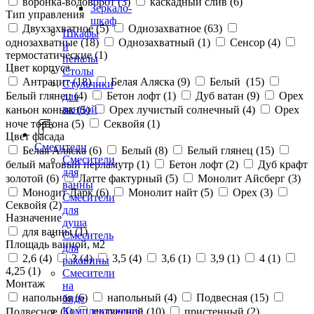
воронка-водоворот (
3
)
каскадный слив (
6
)
Зеркало-
Тип управления
шкаф
Двухзахватное (
5
)
Однозахватное (
63
)
Шкафы
однозахватные (
18
)
Однозахватный (
1
)
Сенсор (
4
)
и
термостатические (
1
)
пеналы
Цвет корпуса
Столы
Антрацит (
18
)
Белая Аляска (
9
)
Белый (
15
)
Стульчики
Белый глянец (
4
)
Бетон лофт (
1
)
Дуб ватан (
9
)
Орех
для
ванной
каньон коньяк (
5
)
Орех лучистый солнечный (
4
)
Орех
ноче тортона (
5
)
Секвойя (
1
)
Цвет фасада
Смесители
Белая Аляска (
6
)
Белый (
8
)
Белый глянец (
15
)
Смесители
белый матовый перламутр (
1
)
Бетон лофт (
2
)
Дуб крафт
для
золотой (
6
)
Латте фактурный (
5
)
Монолит Айсберг (
3
)
ванны
Монолит Дарк (
6
)
Монолит найт (
5
)
Орех (
3
)
Смесители
Секвойя (
2
)
для
Назначение
душа
для ванны (
1
)
Смеситель
Площадь ванной, м2
для
2,6 (
4
)
3 (
4
)
3,5 (
4
)
3,6 (
1
)
3,9 (
1
)
4 (
1
)
раковины
4,25 (
1
)
Смесители
Монтаж
на
напольная (
6
)
напольный (
4
)
Подвесная (
15
)
биде
Комплектующие
Подвесное (
1
)
подвесной (
10
)
пристенный (
2
)