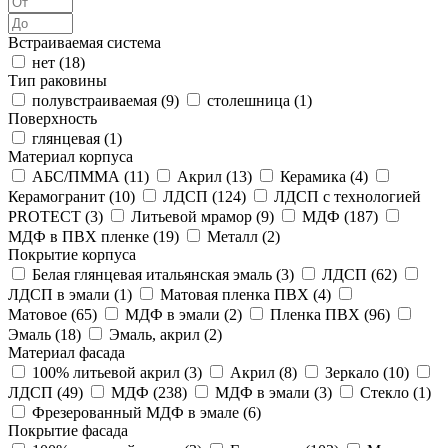
Встраиваемая система
нет (
18
)
Тип раковины
полувстраиваемая (
9
)
столешница (
1
)
Поверхность
глянцевая (
1
)
Материал корпуса
АБС/ПММА (
11
)
Акрил (
13
)
Керамика (
4
)
Керамогранит (
10
)
ЛДСП (
124
)
ЛДСП с технологией
PROTECT (
3
)
Литьевой мрамор (
9
)
МДФ (
187
)
МДФ в ПВХ пленке (
19
)
Металл (
2
)
Покрытие корпуса
Белая глянцевая итальянская эмаль (
3
)
ЛДСП (
62
)
ЛДСП в эмали (
1
)
Матовая пленка ПВХ (
4
)
Матовое (
65
)
МДФ в эмали (
2
)
Пленка ПВХ (
96
)
Эмаль (
18
)
Эмаль, акрил (
2
)
Материал фасада
100% литьевой акрил (
3
)
Акрил (
8
)
Зеркало (
10
)
ЛДСП (
49
)
МДФ (
238
)
МДФ в эмали (
3
)
Стекло (
1
)
Фрезерованный МДФ в эмале (
6
)
Покрытие фасада