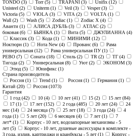
TONDO (
3
)
Torr (
5
)
TRAPANI (
3
)
Unifix (
12
)
Unisteel (
2
)
Uniterm (
1
)
Veil (
3
)
Vesper (
3
)
Victoria (
5
)
VIOLA (
3
)
VITA (
2
)
VOLTA (
1
)
Wall (
2
)
Wash (
5
)
Zodiac (
1
)
Zodiac X (
4
)
Аванти (
1
)
АЛИСА ДУБЛЬ (
3
)
АТЛАС (
2
)
боковая (
6
)
БЬЯНКА (
1
)
Вита (
5
)
ДЖУЛИАННА (
4
)
Классик (
3
)
Кода (
1
)
МИНИМИ (
12
)
Ноктюрн (
1
)
Нота New (
4
)
Прованс (
6
)
Рама
универсальная (
12
)
Рама универсальная ПУ (
1
)
РЕВО (
7
)
Соната (
18
)
Стиль (
2
)
ТR (
2
)
ТГ (
4
)
Тигода (
2
)
Универсальная (
8
)
Уют (
2
)
ЭКОНОМ (
3
)
Этюд (
5
)
Юнификс (
1
)
Страна производитель
Россия (
1
)
Trend (
1
)
Россия (
1
)
Германия (
1
)
Китай (
20
)
Россия (
1073
)
Гарантия
1 год (
42
)
10 (
4
)
10 лет (
41
)
15 (
2
)
15 лет (
84
)
17 (
1
)
17 лет (
152
)
2 года (
485
)
20 лет (
24
)
24
мес (
14
)
24 месяца (
7
)
25 лет (
18
)
3 года (
24
)
4
года (
1
)
5 лет (
20
)
6 месяцев (
4
)
7 лет (
1
)
7
лет* (
1
)
Корпус - 10 лет, водозапорные механизмы - 5
лет (
5
)
Корпус - 10 лет, душевые аксессуары в комплекте -
3 года, излив, картриджи и кранбуксы - 5 лет (
1
)
Корпус -