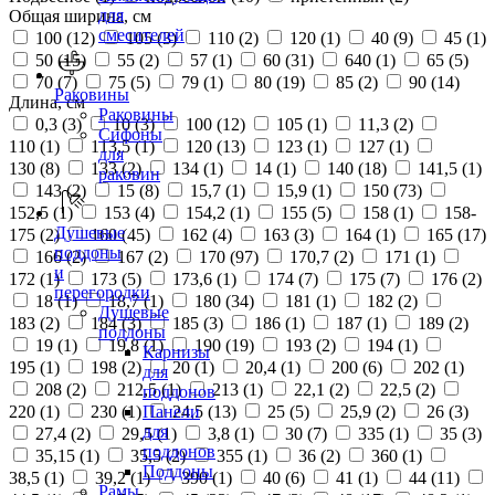
для
Общая ширина, см
смесителей
100 (
12
)
105 (
3
)
110 (
2
)
120 (
1
)
40 (
9
)
45 (
1
)
50 (
15
)
55 (
2
)
57 (
1
)
60 (
31
)
640 (
1
)
65 (
5
)
70 (
7
)
75 (
5
)
79 (
1
)
80 (
19
)
85 (
2
)
90 (
14
)
Раковины
Длина, см
Раковины
0,3 (
3
)
10 (
3
)
100 (
12
)
105 (
1
)
11,3 (
2
)
Сифоны
110 (
1
)
113,5 (
1
)
120 (
13
)
123 (
1
)
127 (
1
)
для
130 (
8
)
133 (
2
)
134 (
1
)
14 (
1
)
140 (
18
)
141,5 (
1
)
раковин
143 (
2
)
15 (
8
)
15,7 (
1
)
15,9 (
1
)
150 (
73
)
152,5 (
1
)
153 (
4
)
154,2 (
1
)
155 (
5
)
158 (
1
)
158-
Душевые
175 (
2
)
160 (
45
)
162 (
4
)
163 (
3
)
164 (
1
)
165 (
17
)
поддоны
166 (
2
)
167 (
2
)
170 (
97
)
170,7 (
2
)
171 (
1
)
и
172 (
1
)
173 (
5
)
173,6 (
1
)
174 (
7
)
175 (
7
)
176 (
2
)
перегородки
18 (
1
)
18,7 (
1
)
180 (
34
)
181 (
1
)
182 (
2
)
Душевые
183 (
2
)
184 (
3
)
185 (
3
)
186 (
1
)
187 (
1
)
189 (
2
)
поддоны
19 (
1
)
19,8 (
1
)
190 (
19
)
193 (
2
)
194 (
1
)
Карнизы
195 (
1
)
198 (
2
)
20 (
1
)
20,4 (
1
)
200 (
6
)
202 (
1
)
для
208 (
2
)
212,5 (
1
)
213 (
1
)
22,1 (
2
)
22,5 (
2
)
поддонов
220 (
1
)
230 (
1
)
24,5 (
13
)
25 (
5
)
25,9 (
2
)
26 (
3
)
Панели
для
27,4 (
2
)
29,5 (
1
)
3,8 (
1
)
30 (
7
)
335 (
1
)
35 (
3
)
поддонов
35,15 (
1
)
35,5 (
2
)
355 (
1
)
36 (
2
)
360 (
1
)
Поддоны
38,5 (
1
)
39,2 (
1
)
390 (
1
)
40 (
6
)
41 (
1
)
44 (
11
)
Рамы