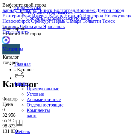
Выберите свой город
Гидромассаж
Барнаул
Белгород
Бийск
Волгоград
Воронеж
Другой город
Что такое гидромассаж?
Екатеринбург
Ижевск
Казань
Нижний Новгород
Новокузнецк
Собрать гидромассажную ванну
Новосибирск
Оренбург
Пермь
Самара
Тольятти
Томск
Тюмень
Чебоксары
Ярославль
Ваш город:
Перезвонить
Нижний Новгород
Магазины
Каталог
товаров
Главная
- Каталог
Каталог
Ванны
Прямоугольные
Угловые
Фильтр
Асимметричные
Цена
Отдельностоящие
0
Комплекты
32 958
ванн
65 915
98 873
131 830
Мебель