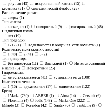
polytitan (
43
)
искусственный камень (
15
)
керамика (
31
)
сантехнический фарфор (
28
)
Расположение рычага
сверху (
1
)
Тип излива
каскадная (
1
)
поворотный (
9
)
фиксированный (
48
)
Выдвижной излив
нет (
19
)
Тип подводки
1217 (
1
)
Подключается к общей эл. сети комнаты (
1
)
Количество монтажных отверстий
1 (
48
)
2 (
41
)
3 (
2
)
Тип дивертора
Без дивертора (
11
)
Вытяжной (
1
)
Интегрированный
в излив (
6
)
Поворотный (
25
)
Гидромассаж
не устанавливается (
41
)
устанавливается (
108
)
Количество человек
1 (
16
)
двухместные (
17
)
одноместные (
122
)
Бренд
1Marka (
730
)
ABBER (
1
)
Aima (
14
)
Cersanit (
6
)
Florentina (
4
)
Iddis (
148
)
Marka One (
222
)
Milardo (
3
)
Poseidon (
42
)
Santek (
6
)
SantiLine (
9
)