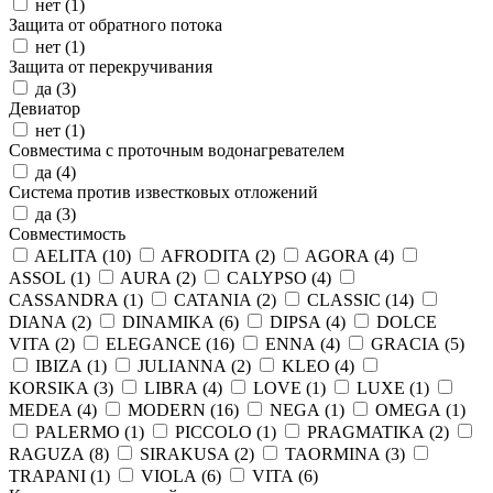
нет (
1
)
Защита от обратного потока
нет (
1
)
Защита от перекручивания
да (
3
)
Девиатор
нет (
1
)
Совместима с проточным водонагревателем
да (
4
)
Система против известковых отложений
да (
3
)
Совместимость
AELITA (
10
)
AFRODITA (
2
)
AGORA (
4
)
ASSOL (
1
)
AURA (
2
)
CALYPSO (
4
)
CASSANDRA (
1
)
CATANIA (
2
)
CLASSIC (
14
)
DIANA (
2
)
DINAMIKA (
6
)
DIPSA (
4
)
DOLCE
VITA (
2
)
ELEGANCE (
16
)
ENNA (
4
)
GRACIA (
5
)
IBIZA (
1
)
JULIANNA (
2
)
KLEO (
4
)
KORSIKA (
3
)
LIBRA (
4
)
LOVE (
1
)
LUXE (
1
)
MEDEA (
4
)
MODERN (
16
)
NEGA (
1
)
OMEGA (
1
)
PALERMO (
1
)
PICCOLO (
1
)
PRAGMATIKA (
2
)
RAGUZA (
8
)
SIRAKUSA (
2
)
TAORMINA (
3
)
TRAPANI (
1
)
VIOLA (
6
)
VITA (
6
)