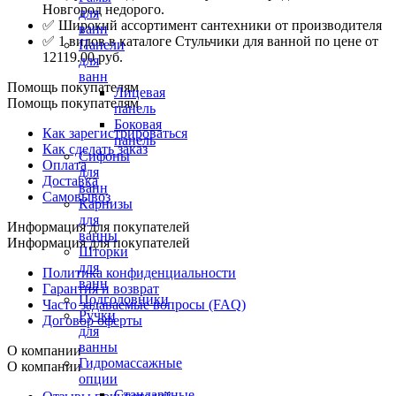
Новгород недорого.
для
✅ Широкий ассортимент сантехники от производителя
ванн
✅ 1 видов в каталоге Стульчики для ванной по цене от
Панели
12119.00 руб.
для
ванн
Помощь покупателям
Лицевая
Помощь покупателям
панель
Боковая
Как зарегистрироваться
панель
Как сделать заказ
Сифоны
Оплата
для
Доставка
ванн
Самовывоз
Карнизы
для
Информация для покупателей
ванны
Информация для покупателей
Шторки
для
Политика конфиденциальности
ванн
Гарантия и возврат
Подголовники
Часто задаваемые вопросы (FAQ)
Ручки
Договор оферты
для
ванны
О компании
Гидромассажные
О компании
опции
Стандартные