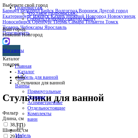
Выберите свой город
Гидромассаж
Барнаул
Белгород
Бийск
Волгоград
Воронеж
Другой город
Что такое гидромассаж?
Екатеринбург
Ижевск
Казань
Нижний Новгород
Новокузнецк
Собрать гидромассажную ванну
Новосибирск
Оренбург
Пермь
Самара
Тольятти
Томск
Тюмень
Чебоксары
Ярославль
Ваш город:
Перезвонить
Нижний Новгород
Магазины
Каталог
товаров
Главная
-
Каталог
-
Мебель для ванной
- Стульчики для ванной
Ванны
Прямоугольные
Стульчики для ванной
Угловые
Асимметричные
Отдельностоящие
Фильтр
Комплекты
Длина, см
ванн
38,5 (
1
)
Ширина, см
Мебель
29 (
1
)