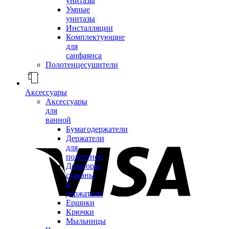
унитазы
Умные
унитазы
Инсталляции
Комплектующие
для
санфаянса
Полотенцесушители
Аксессуары
Аксессуары
для
ванной
Бумагодержатели
Держатели
для
полотенец
Дозаторы,
стаканы
и
держатели
Ершики
Крючки
Мыльницы