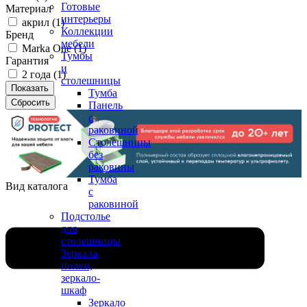
Готовые
Материал
интерьеры
акрил (
1
)
Коллекции
Бренд
мебели
Marka One (
1
)
Тумбы
Гарантия
и
2 года (
1
)
столешницы
Тумба
Панель
с
раковиной
Столешницы
без
раковины
Тумба
Вид каталога
с
раковиной
Подстолье
для
столешницы
Зеркала,
полки,
зеркало-
шкаф
Зеркало