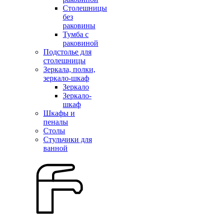
Столешницы
без
раковины
Тумба с
раковиной
Подстолье для
столешницы
Зеркала, полки,
зеркало-шкаф
Зеркало
Зеркало-
шкаф
Шкафы и
пеналы
Столы
Стульчики для
ванной