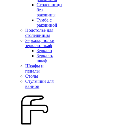
Столешницы
без
раковины
Тумба с
раковиной
Подстолье для
столешницы
Зеркала, полки,
зеркало-шкаф
Зеркало
Зеркало-
шкаф
Шкафы и
пеналы
Столы
Стульчики для
ванной