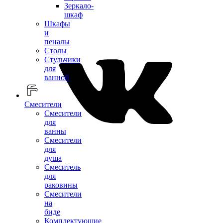
Зеркало-
шкаф
Шкафы
и
пеналы
Столы
Стульчики
для
ванной
Смесители
Смесители
для
ванны
Смесители
для
душа
Смеситель
для
раковины
Смесители
на
биде
Комплектующие