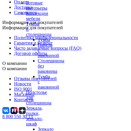
Оплата
Готовые
Доставка
интерьеры
Самовывоз
Коллекции
мебели
Информация для покупателей
Тумбы
Информация для покупателей
и
столешницы
Политика конфиденциальности
Тумба
Гарантия и возврат
Панель
Часто задаваемые вопросы (FAQ)
с
Договор оферты
раковиной
Столешницы
О компании
без
О компании
раковины
Тумба
Отзывы покупателей
с
Новости
раковиной
ISO 9001
Подстолье
Магазины
для
Контакты
столешницы
Зеркала,
полки,
8 800 550 30 13
зеркало-
шкаф
Зеркало