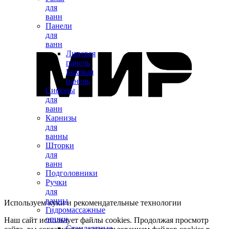
для
ванн
Панели
для
ванн
Лицевая
панель
Боковая
панель
Сифоны
для
ванн
Карнизы
для
ванны
Шторки
для
ванн
Подголовники
Ручки
для
ванны
Используем куки и рекомендательные технологии
Гидромассажные
опции
Наш сайт использует файлы cookies. Продолжая просмотр
Стандартные