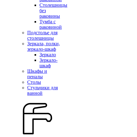
Столешницы
без
раковины
Тумба с
раковиной
Подстолье для
столешницы
Зеркала, полки,
зеркало-шкаф
Зеркало
Зеркало-
шкаф
Шкафы и
пеналы
Столы
Стульчики для
ванной