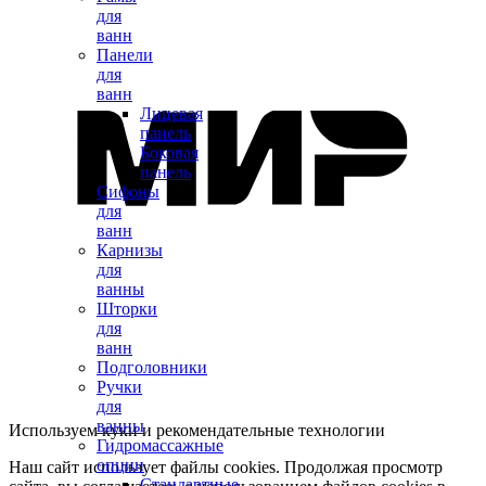
для
ванн
Панели
для
ванн
Лицевая
панель
Боковая
панель
Сифоны
для
ванн
Карнизы
для
ванны
Шторки
для
ванн
Подголовники
Ручки
для
ванны
Используем куки и рекомендательные технологии
Гидромассажные
опции
Наш сайт использует файлы cookies. Продолжая просмотр
Стандартные