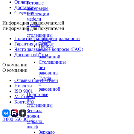
Оплата
Готовые
Доставка
интерьеры
Самовывоз
Коллекции
мебели
Информация для покупателей
Тумбы
Информация для покупателей
и
столешницы
Политика конфиденциальности
Тумба
Гарантия и возврат
Панель
Часто задаваемые вопросы (FAQ)
с
Договор оферты
раковиной
Столешницы
О компании
без
О компании
раковины
Тумба
Отзывы покупателей
с
Новости
раковиной
ISO 9001
Подстолье
Магазины
для
Контакты
столешницы
Зеркала,
полки,
8 800 550 30 13
зеркало-
шкаф
Зеркало