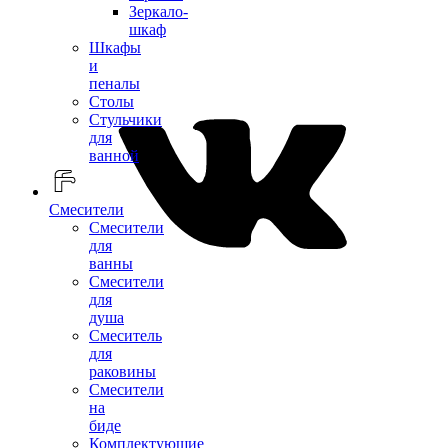
Зеркало-
шкаф
Шкафы
и
пеналы
Столы
Стульчики
для
ванной
Смесители
Смесители
для
ванны
Смесители
для
душа
Смеситель
для
раковины
Смесители
на
биде
Комплектующие