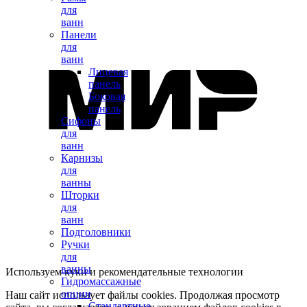
для
ванн
Панели
для
ванн
Лицевая
панель
Боковая
панель
Сифоны
для
ванн
Карнизы
для
ванны
Шторки
для
ванн
Подголовники
Ручки
для
ванны
Используем куки и рекомендательные технологии
Гидромассажные
опции
Наш сайт использует файлы cookies. Продолжая просмотр
Стандартные