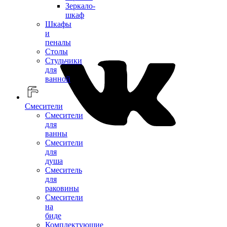
Зеркало-
шкаф
Шкафы
и
пеналы
Столы
Стульчики
для
ванной
Смесители
Смесители
для
ванны
Смесители
для
душа
Смеситель
для
раковины
Смесители
на
биде
Комплектующие