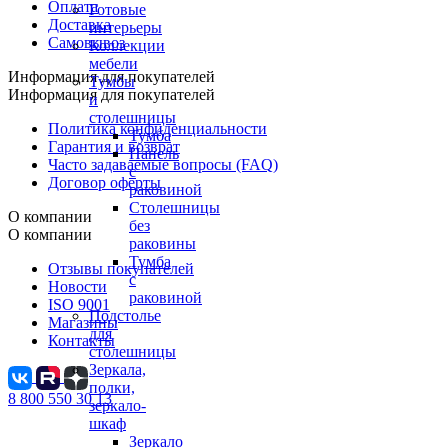
Оплата
Готовые
Доставка
интерьеры
Самовывоз
Коллекции
мебели
Информация для покупателей
Тумбы
Информация для покупателей
и
столешницы
Политика конфиденциальности
Тумба
Гарантия и возврат
Панель
Часто задаваемые вопросы (FAQ)
с
Договор оферты
раковиной
Столешницы
О компании
без
О компании
раковины
Тумба
Отзывы покупателей
с
Новости
раковиной
ISO 9001
Подстолье
Магазины
для
Контакты
столешницы
Зеркала,
полки,
8 800 550 30 13
зеркало-
шкаф
Зеркало