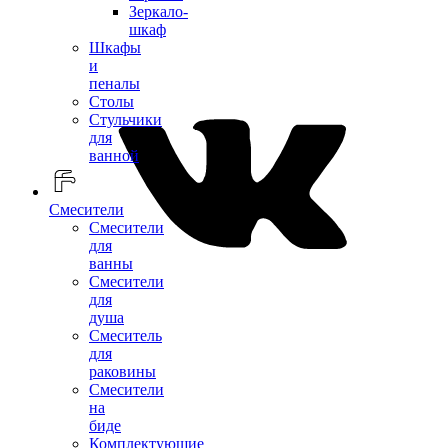
Зеркало-
шкаф
Шкафы
и
пеналы
Столы
Стульчики
для
ванной
Смесители
Смесители
для
ванны
Смесители
для
душа
Смеситель
для
раковины
Смесители
на
биде
Комплектующие