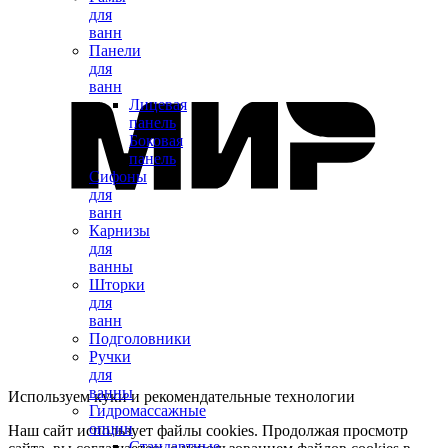
для
ванн
Панели
для
ванн
Лицевая
панель
Боковая
панель
Сифоны
для
ванн
Карнизы
для
ванны
Шторки
для
ванн
Подголовники
Ручки
для
ванны
Используем куки и рекомендательные технологии
Гидромассажные
опции
Наш сайт использует файлы cookies. Продолжая просмотр
Стандартные