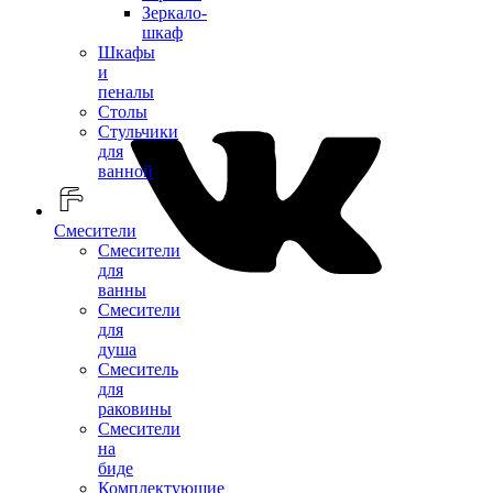
Зеркало-
шкаф
Шкафы
и
пеналы
Столы
Стульчики
для
ванной
Смесители
Смесители
для
ванны
Смесители
для
душа
Смеситель
для
раковины
Смесители
на
биде
Комплектующие