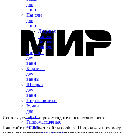
для
ванн
Панели
для
ванн
Лицевая
панель
Боковая
панель
Сифоны
для
ванн
Карнизы
для
ванны
Шторки
для
ванн
Подголовники
Ручки
для
ванны
Используем куки и рекомендательные технологии
Гидромассажные
опции
Наш сайт использует файлы cookies. Продолжая просмотр
Стандартные