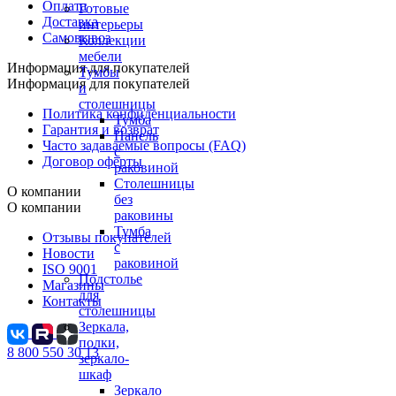
Оплата
Готовые
Доставка
интерьеры
Самовывоз
Коллекции
мебели
Информация для покупателей
Тумбы
Информация для покупателей
и
столешницы
Политика конфиденциальности
Тумба
Гарантия и возврат
Панель
Часто задаваемые вопросы (FAQ)
с
Договор оферты
раковиной
Столешницы
О компании
без
О компании
раковины
Тумба
Отзывы покупателей
с
Новости
раковиной
ISO 9001
Подстолье
Магазины
для
Контакты
столешницы
Зеркала,
полки,
8 800 550 30 13
зеркало-
шкаф
Зеркало