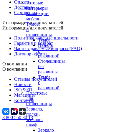
Оплата
Готовые
Доставка
интерьеры
Самовывоз
Коллекции
мебели
Информация для покупателей
Тумбы
Информация для покупателей
и
столешницы
Политика конфиденциальности
Тумба
Гарантия и возврат
Панель
Часто задаваемые вопросы (FAQ)
с
Договор оферты
раковиной
Столешницы
О компании
без
О компании
раковины
Тумба
Отзывы покупателей
с
Новости
раковиной
ISO 9001
Подстолье
Магазины
для
Контакты
столешницы
Зеркала,
полки,
8 800 550 30 13
зеркало-
шкаф
Зеркало