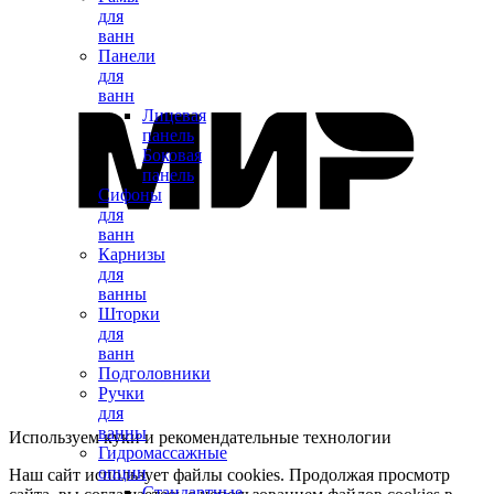
для
ванн
Панели
для
ванн
Лицевая
панель
Боковая
панель
Сифоны
для
ванн
Карнизы
для
ванны
Шторки
для
ванн
Подголовники
Ручки
для
ванны
Используем куки и рекомендательные технологии
Гидромассажные
опции
Наш сайт использует файлы cookies. Продолжая просмотр
Стандартные