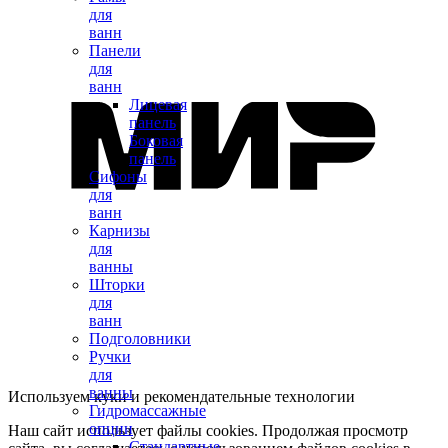
для
ванн
Панели
для
ванн
Лицевая
панель
Боковая
панель
Сифоны
для
ванн
Карнизы
для
ванны
Шторки
для
ванн
Подголовники
Ручки
для
ванны
Используем куки и рекомендательные технологии
Гидромассажные
опции
Наш сайт использует файлы cookies. Продолжая просмотр
Стандартные