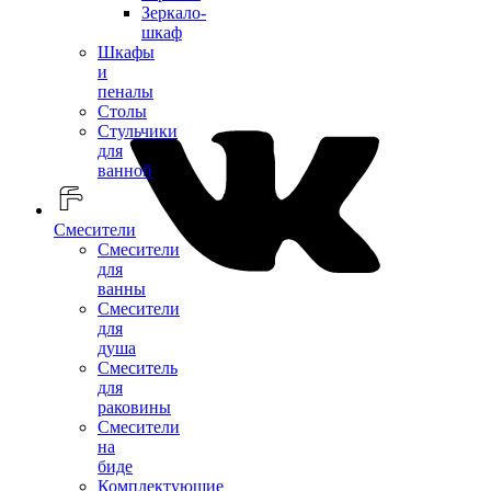
Зеркало-
шкаф
Шкафы
и
пеналы
Столы
Стульчики
для
ванной
Смесители
Смесители
для
ванны
Смесители
для
душа
Смеситель
для
раковины
Смесители
на
биде
Комплектующие