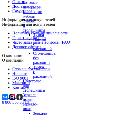
Оплата
Готовые
Доставка
интерьеры
Самовывоз
Коллекции
мебели
Информация для покупателей
Тумбы
Информация для покупателей
и
столешницы
Политика конфиденциальности
Тумба
Гарантия и возврат
Панель
Часто задаваемые вопросы (FAQ)
с
Договор оферты
раковиной
Столешницы
О компании
без
О компании
раковины
Тумба
Отзывы покупателей
с
Новости
раковиной
ISO 9001
Подстолье
Магазины
для
Контакты
столешницы
Зеркала,
полки,
8 800 550 30 13
зеркало-
шкаф
Зеркало