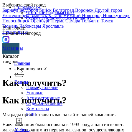
Выберите свой город
Гидромассаж
Барнаул
Белгород
Бийск
Волгоград
Воронеж
Другой город
Что такое гидромассаж?
Екатеринбург
Ижевск
Казань
Нижний Новгород
Новокузнецк
Собрать гидромассажную ванну
Новосибирск
Оренбург
Пермь
Самара
Тольятти
Томск
Тюмень
Чебоксары
Ярославль
Ваш город:
Перезвонить
Нижний Новгород
Магазины
Каталог
товаров
Главная
- Как получить?
Как получить?
Ванны
Прямоугольные
Угловые
Как получить?
Асимметричные
Отдельностоящие
Комплекты
ванн
Мы рады приветствовать вас на сайте нашей компании.
Наша компания была основана в 1993 году, а наш интернет-
Мебель
магазин стал одним из первых магазинов, осуществляющих