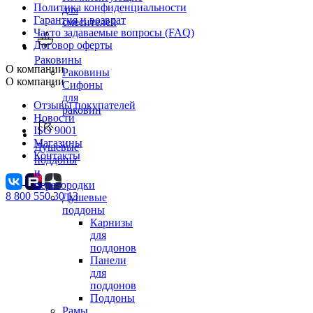
Политика конфиденциальности
для
Гарантия и возврат
смесителей
Часто задаваемые вопросы (FAQ)
Договор оферты
Раковины
О компании
Раковины
О компании
Сифоны
для
Отзывы покупателей
раковин
Новости
ISO 9001
Магазины
Душевые
Контакты
поддоны
и
перегородки
8 800 550 30 13
Душевые
поддоны
Карнизы
для
поддонов
Панели
для
поддонов
Поддоны
Рамы