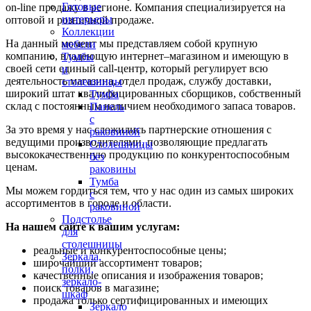
Готовые
on-line продажу в регионе. Компания специализируется на
интерьеры
оптовой и розничной продаже.
Коллекции
На данный момент мы представляем собой крупную
мебели
компанию, владеющую интернет–магазином и имеющую в
Тумбы
своей сети единый call-центр, который регулирует всю
и
деятельность магазина, отдел продаж, службу доставки,
столешницы
широкий штат квалифицированных сборщиков, собственный
Тумба
склад c постоянным наличием необходимого запаса товаров.
Панель
с
За это время у нас сложились партнерские отношения с
раковиной
ведущими производителями, позволяющие предлагать
Столешницы
высококачественную продукцию по конкурентоспособным
без
ценам.
раковины
Тумба
Мы можем гордиться тем, что у нас один из самых широких
с
ассортиментов в городе и области.
раковиной
Подстолье
На нашем сайте к вашим услугам:
для
столешницы
реальные и конкурентоспособные цены;
Зеркала,
широчайший ассортимент товаров;
полки,
качественные описания и изображения товаров;
зеркало-
поиск товаров в магазине;
шкаф
продажа только сертифицированных и имеющих
Зеркало