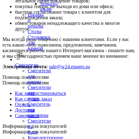
легальное происхождение товаров;
Зеркало-
покупка товара, не выходя из дома или офиса;
шкаф
быстрое согласование товара с клиентом для
Шкафы
подтверждения заказа;
и
обмен товаров ненадлежащего качества и многое
пеналы
другое.
Столы
Стульчики
Мы всегда рады общению с нашими клиентами. Если у вас
для
есть какие-либо пожелания, предложения, замечания,
ванной
касающиеся работы нашего Интернет-магазина - пишите нам,
и мы с благодарностью примем ваше мнение во внимание:
Смесители
Электронная почта
:
sale@w24.epages.su
Смесители
для
Помощь покупателям
ванны
Помощь покупателям
Смесители
для
Как зарегистрироваться
душа
Как сделать заказ
Смеситель
Оплата
для
Доставка
раковины
Самовывоз
Смесители
Информация для покупателей
на
Информация для покупателей
биде
Комплектующие