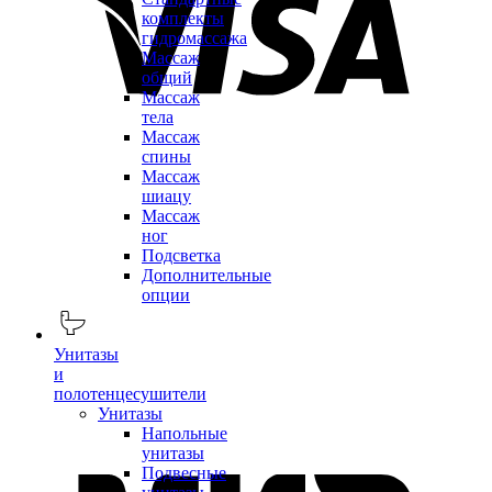
комплекты
гидромассажа
Массаж
общий
Массаж
тела
Массаж
спины
Массаж
шиацу
Массаж
ног
Подсветка
Дополнительные
опции
Унитазы
и
полотенцесушители
Унитазы
Напольные
унитазы
Подвесные