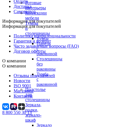
Оплата
Готовые
Доставка
интерьеры
Самовывоз
Коллекции
мебели
Информация для покупателей
Тумбы
Информация для покупателей
и
столешницы
Политика конфиденциальности
Тумба
Гарантия и возврат
Панель
Часто задаваемые вопросы (FAQ)
с
Договор оферты
раковиной
Столешницы
О компании
без
О компании
раковины
Тумба
Отзывы покупателей
с
Новости
раковиной
ISO 9001
Подстолье
Магазины
для
Контакты
столешницы
Зеркала,
полки,
8 800 550 30 13
зеркало-
шкаф
Зеркало