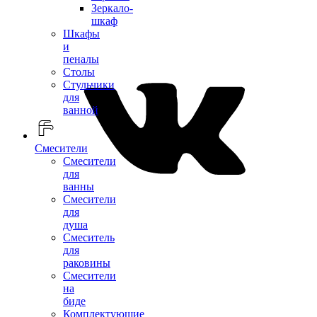
Зеркало-
шкаф
Шкафы
и
пеналы
Столы
Стульчики
для
ванной
Смесители
Смесители
для
ванны
Смесители
для
душа
Смеситель
для
раковины
Смесители
на
биде
Комплектующие