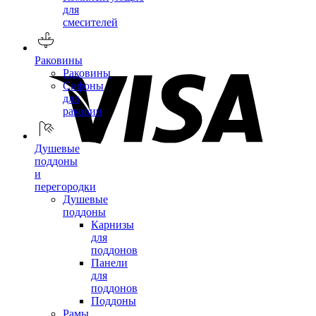
для
смесителей
Раковины
Раковины
Сифоны
для
раковин
Душевые
поддоны
и
перегородки
Душевые
поддоны
Карнизы
для
поддонов
Панели
для
поддонов
Поддоны
Рамы