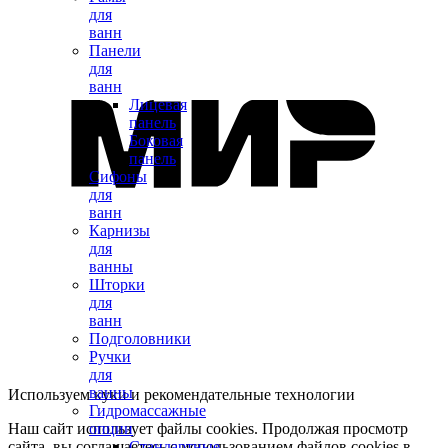
для
ванн
Панели
для
ванн
Лицевая
панель
Боковая
панель
Сифоны
для
ванн
Карнизы
для
ванны
Шторки
для
ванн
Подголовники
Ручки
для
ванны
Используем куки и рекомендательные технологии
Гидромассажные
Наш сайт использует файлы cookies. Продолжая просмотр
опции
сайта, вы соглашаетесь с использованием файлов cookies в
Стандартные