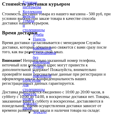
Готовые
Стоимость доставки курьером
интерьеры
Коллекции
Стоимость доставки товара из нашего магазина - 500 руб, при
мебели
условии выбора при заказе товара в качестве способа
Тумбы
доставки нашим курьером.
и
столешницы
Время доставки
Тумба
Панель
Время доставки согласовывается с менеджером Службы
с
доставки, который обязательно свяжется с вами сразу после
раковиной
того, как вы разместите свой заказ.
Столешницы
без
Внимание!
Неправильно указанный номер телефона,
раковины
неточный или неполный адрес могут привести к
Тумба
дополнительной задержке! Пожалуйста, внимательно
с
проверяйте ваши персональные данные при регистрации и
раковиной
оформлении заказа.Конфиденциальность ваших
Подстолье
регистрационных данных гарантируется.
для
столешницы
Доставка выполняется ежедневно с 10:00 до 20:00 часов, в
Зеркала,
субботу с 10:00 до 14:00, в воскресенье доставки нет. Товары,
полки,
заказанные вами в субботу и воскресенье, доставляются в
зеркало-
понедельник. Время осуществления доставки зависит от
шкаф
времени размещения заказа и наличия товара на складе:
Зеркало