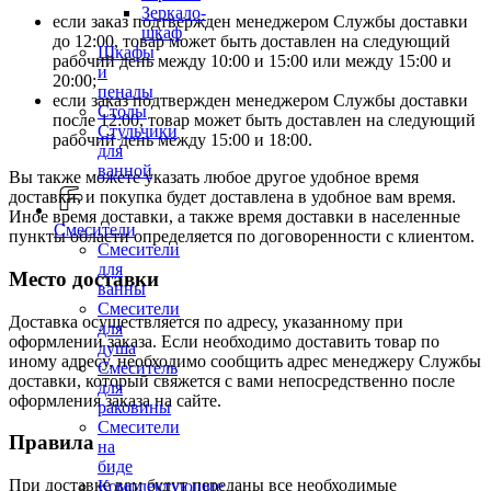
Зеркало-
если заказ подтвержден менеджером Службы доставки
шкаф
до 12:00, товар может быть доставлен на следующий
Шкафы
рабочий день между 10:00 и 15:00 или между 15:00 и
и
20:00;
пеналы
если заказ подтвержден менеджером Службы доставки
Столы
после 12:00, товар может быть доставлен на следующий
Стульчики
рабочий день между 15:00 и 18:00.
для
ванной
Вы также можете указать любое другое удобное время
доставки, и покупка будет доставлена в удобное вам время.
Иное время доставки, а также время доставки в населенные
Смесители
пункты области определяется по договоренности с клиентом.
Смесители
для
Место доставки
ванны
Смесители
Доставка осуществляется по адресу, указанному при
для
оформлении заказа. Если необходимо доставить товар по
душа
иному адресу, необходимо сообщить адрес менеджеру Службы
Смеситель
доставки, который свяжется с вами непосредственно после
для
оформления заказа на сайте.
раковины
Смесители
Правила
на
биде
При доставке вам будут переданы все необходимые
Комплектующие