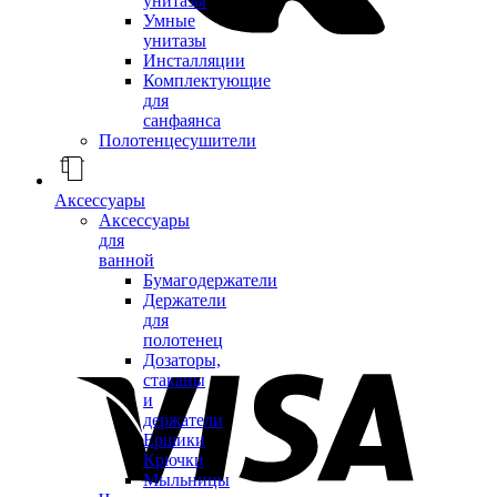
унитазы
Умные
унитазы
Инсталляции
Комплектующие
для
санфаянса
Полотенцесушители
Аксессуары
Аксессуары
для
ванной
Бумагодержатели
Держатели
для
полотенец
Дозаторы,
стаканы
и
держатели
Ершики
Крючки
Мыльницы