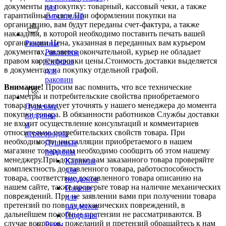
документы на покупку: товарный, кассовый чеки, а также
для
гарантийный талон.При оформлении покупки на
смесителей
организацию, вам будут переданы счет-фактура, а также
накладная, в которой необходимо поставить печать вашей
организации.Цена, указанная в переданных вам курьером
Раковины
документах, является окончательной, курьер не обладает
Раковины
правом корректировки цены.Стоимость доставки выделяется
Сифоны
в документах на покупку отдельной графой.
для
раковин
Внимание!
Просим вас помнить, что все технические
параметры и потребительские свойства приобретаемого
товара вам следует уточнять у нашего менеджера до момента
Душевые
покупки товара. В обязанности работников Службы доставки
поддоны
не входит осуществление консультаций и комментариев
и
относительно потребительских свойств товара. При
перегородки
необходимости инсталляции приобретаемого в нашем
Душевые
магазине товара вам необходимо сообщить об этом нашему
поддоны
менеджеру.При доставке вам заказанного товара проверяйте
Карнизы
комплектность доставленного товара, работоспособность
для
товара, соответствие доставленного товара описанию на
поддонов
нашем сайте, также проверьте товар на наличие механических
Панели
повреждений. При не заявлении вами при получении товара
для
претензий по поводу механических повреждений, в
поддонов
дальнейшем подобные претензии не рассматриваются. В
Поддоны
случае вопросов, пожеланий и претензий обращайтесь к нам
Рамы