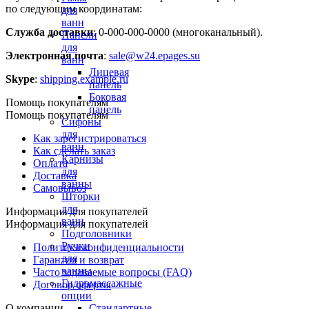
по следующим координатам:
для
ванн
Служба доставки
: 0-000-000-0000 (многоканальный).
Панели
для
Электронная почта
:
sale@w24.epages.su
ванн
Лицевая
Skype
:
shipping.example.ru
панель
Боковая
Помощь покупателям
панель
Помощь покупателям
Сифоны
для
Как зарегистрироваться
ванн
Как сделать заказ
Карнизы
Оплата
для
Доставка
ванны
Самовывоз
Шторки
для
Информация для покупателей
ванн
Информация для покупателей
Подголовники
Ручки
Политика конфиденциальности
для
Гарантия и возврат
ванны
Часто задаваемые вопросы (FAQ)
Гидромассажные
Договор оферты
опции
О компании
Стандартные