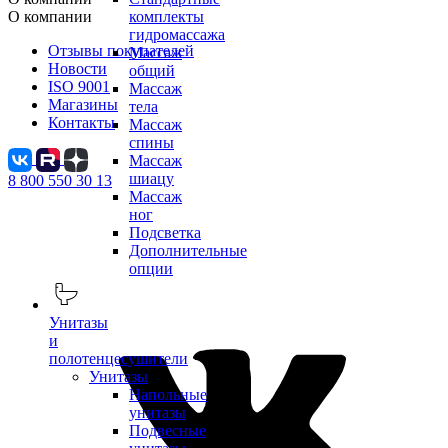
О компании
комплекты
гидромассажа
Отзывы покупателей
Массаж
Новости
общий
ISO 9001
Массаж
Магазины
тела
Контакты
Массаж
спины
Массаж
шиацу
8 800 550 30 13
Массаж
ног
Подсветка
Дополнительные
опции
Унитазы
и
полотенцесушители
Унитазы
Напольные
унитазы
Подвесные