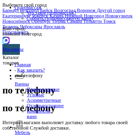
Выберите свой город
Гидромассаж
Барнаул
Белгород
Бийск
Волгоград
Воронеж
Другой город
Что такое гидромассаж?
Екатеринбург
Ижевск
Казань
Нижний Новгород
Новокузнецк
Собрать гидромассажную ванну
Новосибирск
Оренбург
Пермь
Самара
Тольятти
Томск
Тюмень
Чебоксары
Ярославль
Ваш город:
Перезвонить
Нижний Новгород
Магазины
Каталог
товаров
Главная
-
Как заказать?
- по телефону
Ванны
по телефону
Прямоугольные
Угловые
Асимметричные
по телефону
Отдельностоящие
Комплекты
ванн
Интернет-магазин выполняет доставку любого товара своей
собственной Службой доставки.
Мебель