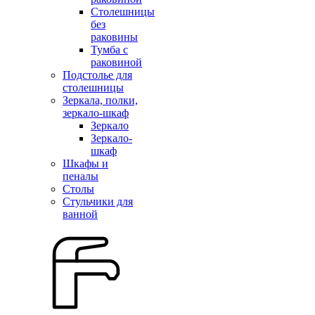
Столешницы
без
раковины
Тумба с
раковиной
Подстолье для
столешницы
Зеркала, полки,
зеркало-шкаф
Зеркало
Зеркало-
шкаф
Шкафы и
пеналы
Столы
Стульчики для
ванной