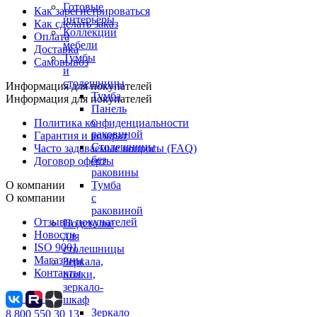
Готовые
Как зарегистрироваться
интерьеры
Как сделать заказ
Коллекции
Оплата
мебели
Доставка
Тумбы
Самовывоз
и
столешницы
Информация для покупателей
Тумба
Информация для покупателей
Панель
с
Политика конфиденциальности
раковиной
Гарантия и возврат
Столешницы
Часто задаваемые вопросы (FAQ)
без
Договор оферты
раковины
О компании
Тумба
О компании
с
раковиной
Отзывы покупателей
Подстолье
Новости
для
ISO 9001
столешницы
Магазины
Зеркала,
Контакты
полки,
зеркало-
шкаф
Зеркало
8 800 550 30 13