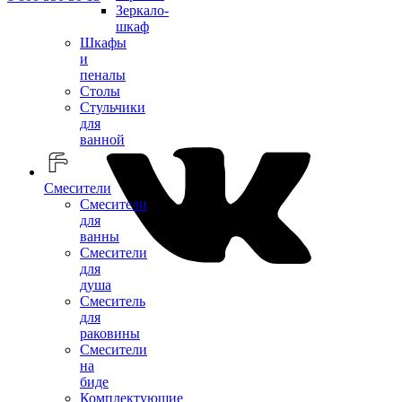
Зеркало-
шкаф
Шкафы
и
пеналы
Столы
Стульчики
для
ванной
Смесители
Смесители
для
ванны
Смесители
для
душа
Смеситель
для
раковины
Смесители
на
биде
Комплектующие