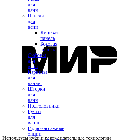
для
ванн
Панели
для
ванн
Лицевая
панель
Боковая
панель
Сифоны
для
ванн
Карнизы
для
ванны
Шторки
для
ванн
Подголовники
Ручки
для
ванны
Гидромассажные
опции
Используем куки и рекомендательные технологии
Стандартные