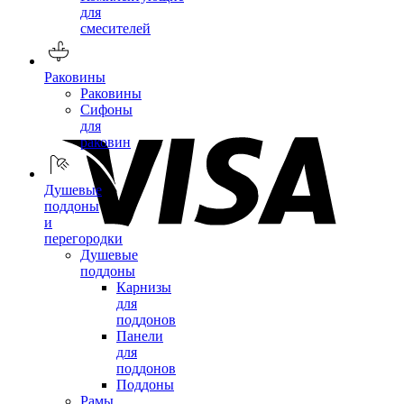
для
смесителей
Раковины
Раковины
Сифоны
для
раковин
Душевые
поддоны
и
перегородки
Душевые
поддоны
Карнизы
для
поддонов
Панели
для
поддонов
Поддоны
Рамы