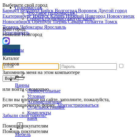
Выберите свой город
Гидромассаж
Барнаул
Белгород
Бийск
Волгоград
Воронеж
Другой город
Что такое гидромассаж?
Екатеринбург
Ижевск
Казань
Нижний Новгород
Новокузнецк
Собрать гидромассажную ванну
Новосибирск
Оренбург
Пермь
Самара
Тольятти
Томск
Тюмень
Чебоксары
Ярославль
Ваш город:
Перезвонить
Нижний Новгород
Магазины
Каталог
товаров
Запомнить меня на этом компьютере
Ванны
или войти с помощью
Прямоугольные
Угловые
Если вы впервые на сайте, заполните, пожалуйста,
Асимметричные
регистрационную форму.
Зарегистрироваться
Отдельностоящие
Комплекты
Забыли свой пароль?
ванн
Помощь покупателям
Помощь покупателям
Мебель