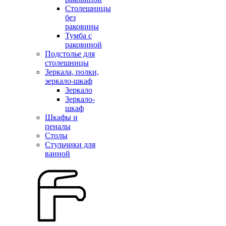
Столешницы
без
раковины
Тумба с
раковиной
Подстолье для
столешницы
Зеркала, полки,
зеркало-шкаф
Зеркало
Зеркало-
шкаф
Шкафы и
пеналы
Столы
Стульчики для
ванной