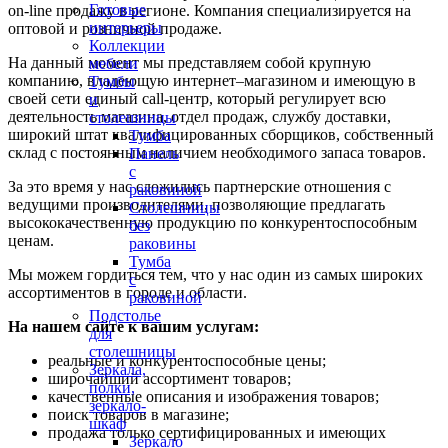
Готовые
on-line продажу в регионе. Компания специализируется на
интерьеры
оптовой и розничной продаже.
Коллекции
На данный момент мы представляем собой крупную
мебели
компанию, владеющую интернет–магазином и имеющую в
Тумбы
своей сети единый call-центр, который регулирует всю
и
деятельность магазина, отдел продаж, службу доставки,
столешницы
широкий штат квалифицированных сборщиков, собственный
Тумба
склад c постоянным наличием необходимого запаса товаров.
Панель
с
За это время у нас сложились партнерские отношения с
раковиной
ведущими производителями, позволяющие предлагать
Столешницы
высококачественную продукцию по конкурентоспособным
без
ценам.
раковины
Тумба
Мы можем гордиться тем, что у нас один из самых широких
с
ассортиментов в городе и области.
раковиной
Подстолье
На нашем сайте к вашим услугам:
для
столешницы
реальные и конкурентоспособные цены;
Зеркала,
широчайший ассортимент товаров;
полки,
качественные описания и изображения товаров;
зеркало-
поиск товаров в магазине;
шкаф
продажа только сертифицированных и имеющих
Зеркало