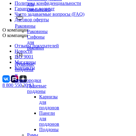
Политика конфиденциальности
для
Гарантия и возврат
смесителей
Часто задаваемые вопросы (FAQ)
Договор оферты
Раковины
О компании
Раковины
О компании
Сифоны
для
Отзывы покупателей
раковин
Новости
ISO 9001
Магазины
Душевые
Контакты
поддоны
и
перегородки
8 800 550 30 13
Душевые
поддоны
Карнизы
для
поддонов
Панели
для
поддонов
Поддоны
Рамы