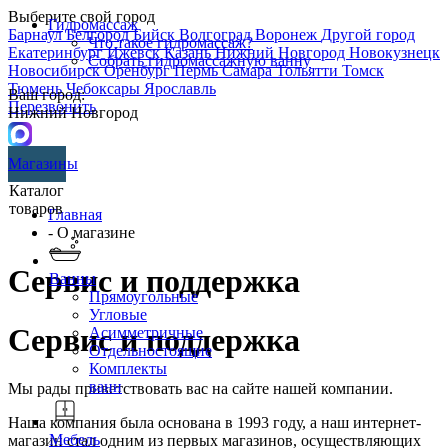
Выберите свой город
Гидромассаж
Барнаул
Белгород
Бийск
Волгоград
Воронеж
Другой город
Что такое гидромассаж?
Екатеринбург
Ижевск
Казань
Нижний Новгород
Новокузнецк
Собрать гидромассажную ванну
Новосибирск
Оренбург
Пермь
Самара
Тольятти
Томск
Тюмень
Чебоксары
Ярославль
Ваш город:
Перезвонить
Нижний Новгород
Магазины
Каталог
товаров
Главная
- О магазине
Сервис и поддержка
Ванны
Прямоугольные
Угловые
Сервис и поддержка
Асимметричные
Отдельностоящие
Комплекты
ванн
Мы рады приветствовать вас на сайте нашей компании.
Наша компания была основана в 1993 году, а наш интернет-
Мебель
магазин стал одним из первых магазинов, осуществляющих