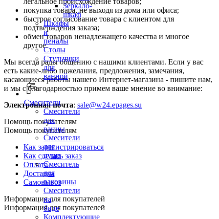
легальное происхождение товаров;
Зеркало-
покупка товара, не выходя из дома или офиса;
шкаф
быстрое согласование товара с клиентом для
Шкафы
подтверждения заказа;
и
обмен товаров ненадлежащего качества и многое
пеналы
другое.
Столы
Стульчики
Мы всегда рады общению с нашими клиентами. Если у вас
для
есть какие-либо пожелания, предложения, замечания,
ванной
касающиеся работы нашего Интернет-магазина - пишите нам,
и мы с благодарностью примем ваше мнение во внимание:
Смесители
Электронная почта
:
sale@w24.epages.su
Смесители
для
Помощь покупателям
ванны
Помощь покупателям
Смесители
для
Как зарегистрироваться
душа
Как сделать заказ
Смеситель
Оплата
для
Доставка
раковины
Самовывоз
Смесители
Информация для покупателей
на
Информация для покупателей
биде
Комплектующие