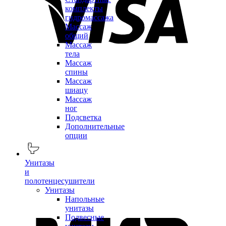
комплекты
гидромассажа
Массаж
общий
Массаж
тела
Массаж
спины
Массаж
шиацу
Массаж
ног
Подсветка
Дополнительные
опции
Унитазы
и
полотенцесушители
Унитазы
Напольные
унитазы
Подвесные