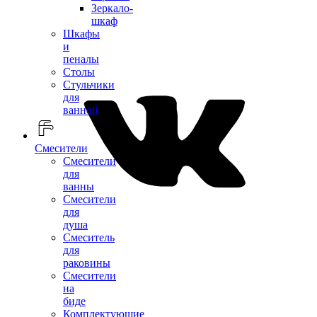
Зеркало-
шкаф
Шкафы
и
пеналы
Столы
Стульчики
для
ванной
Смесители
Смесители
для
ванны
Смесители
для
душа
Смеситель
для
раковины
Смесители
на
биде
Комплектующие