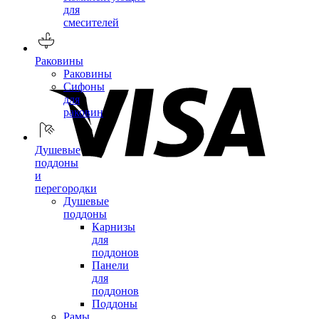
для
смесителей
Раковины
Раковины
Сифоны
для
раковин
Душевые
поддоны
и
перегородки
Душевые
поддоны
Карнизы
для
поддонов
Панели
для
поддонов
Поддоны
Рамы