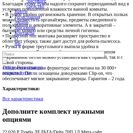
Чистящее
Благодаря этому тумба надолго сохранит первозданный вид в
средство
условиях повышенной влажности ванной комнаты.
Войти
• В тумбе удобно организовать хранение. В открытых полках
Регистрация
можно разместить органайзеры, предметы ежедневного
Акции
пользования и декоративные элементы. А в закрытой –
Магазины
бытовую химию или средства личной гигиены.
Контакты
• Подвесной тип монтажа расширяет пространство и
О
облегчает уборку, также дает доступ для робота-пылесоса.
нас
• Ручка в форме треугольного выпила удобна в
использовании. Дверца тумбы с универсальным типом
открывания: петли можно установить как с правой, так и с
левой стороны.
Войти
Регистрация
• Надежная немецкая фурнитура: рассчитана на 30 000+
корзина пуста
открытий. Петли оснащены доводчиками Clip-on, что
обеспечивает мягкое закрывание дверцы. Гарантия – 2 года.
Характеристики:
Все характеристики
Дополните комплект нужными
опциями
22 020 Р
Тумба ДЕЛЬТА/Delta 70П 1Д Мята софт