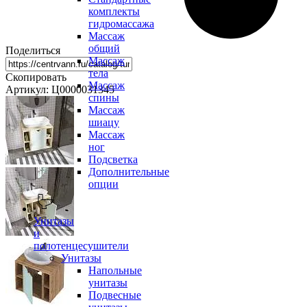
комплекты
гидромассажа
Массаж
общий
Поделиться
Массаж
тела
Скопировать
Массаж
Артикул: Ц0000031345
спины
Массаж
шиацу
Массаж
ног
Подсветка
Дополнительные
опции
Унитазы
и
полотенцесушители
Унитазы
Напольные
унитазы
Подвесные