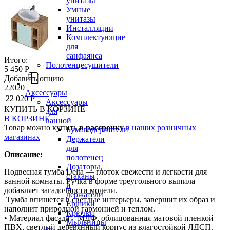
унитазы
Умные
унитазы
Инсталляции
Комплектующие
для
санфаянса
Итого:
Полотенцесушители
5 450 Р
Добавить опцию
22020
Аксессуары
22 020 Р
Аксессуары
КУПИТЬ
В КОРЗИНЕ
для
В КОРЗИНЕ
ванной
Товар можно купить
в рассрочку
в наших розничных
Бумагодержатели
магазинах
Держатели
для
Описание:
полотенец
Дозаторы,
Подвесная тумба Delta — глоток свежести и легкости для
стаканы
ванной комнаты. Ручка в форме треугольного выпила
и
добавляет загадочности модели.
держатели
Тумба впишется в светлые интерьеры, завершит их образ и
Ершики
наполнит природной гармонией и теплом.
Крючки
• Материал фасада – МДФ, облицованная матовой пленкой
Мыльницы
ПВХ, светлый деревянный корпус из влагостойкой ЛДСП.